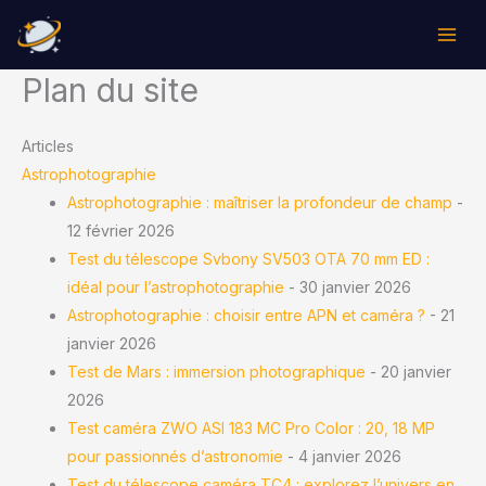
Aller
au
contenu
Plan du site
Articles
Astrophotographie
Astrophotographie : maîtriser la profondeur de champ
-
12 février 2026
Test du télescope Svbony SV503 OTA 70 mm ED :
idéal pour l’astrophotographie
- 30 janvier 2026
Astrophotographie : choisir entre APN et caméra ?
- 21
janvier 2026
Test de Mars : immersion photographique
- 20 janvier
2026
Test caméra ZWO ASI 183 MC Pro Color : 20, 18 MP
pour passionnés d’astronomie
- 4 janvier 2026
Test du télescope caméra TC4 : explorez l’univers en