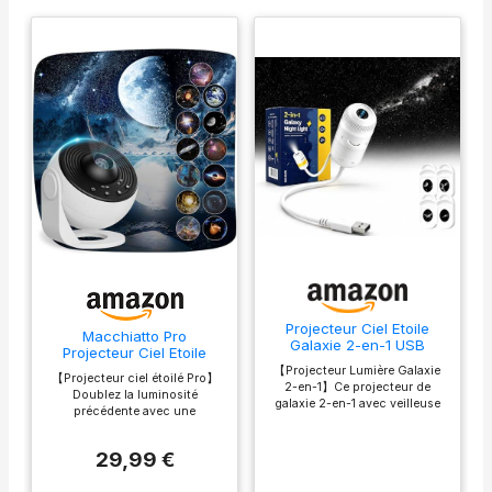
Projecteur Ciel Etoile
Macchiatto Pro
Galaxie 2-en-1 USB
Projecteur Ciel Etoile
Veilleuse Dimmable 360°
Planetarium Projecteur
【Projecteur Lumière Galaxie
Rotation
【Projecteur ciel étoilé Pro】
Galaxie avec 13 Disques
2-en-1】Ce projecteur de
Doublez la luminosité
de Film, Veilleuse
galaxie 2-en-1 avec veilleuse
précédente avec une
Projecteur Réglage de
nocturne allie une projection
projection 30 % plus large, ce
Rotation à 360°pour
époustouflante de ciel étoilé à
projecteur Galaxy plonge
Chambre Plafond
une veilleuse colorée, douce,
29,99 €
maintenant les murs ou les
Cadeaux Enfants Adultes
dimmable et respectueuse des
plafonds entiers dans des
yeux. Équipé de deux boutons