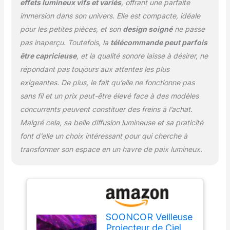
effets lumineux vifs et variés
, offrant une parfaite
nombreuse belles
étoiles, alors que une
immersion dans son univers. Elle est compacte, idéale
autre lumière rouge à
pour les petites pièces, et son
design soigné
ne passe
effet spécial, qui projette
pas inaperçu. Toutefois, la
télécommande peut parfois
la galaxie spirale rouge.
être capricieuse
, et la qualité sonore laisse à désirer, ne
Le scintillement des
étoiles miroite
répondant pas toujours aux attentes les plus
simultanément ou
exigeantes. De plus, le fait qu’elle ne fonctionne pas
indépendamment. Son
sans fil et un prix peut-être élevé face à des modèles
haut-parleur Bluetooth
concurrents peuvent constituer des freins à l’achat.
intégré vous permet
Malgré cela, sa belle diffusion lumineuse et sa praticité
d’écouter sans fil de la
musique stockée sur
font d’elle un choix intéressant pour qui cherche à
votre tablette ou
transformer son espace en un havre de paix lumineux.
smartphone. 【Rotation,
luminosité et minuteur
réglables par
télécommande】 La
télécommande incluse
compte toutes les
SOONCOR Veilleuse
fonctionnalités dont vous
Projecteur de Ciel