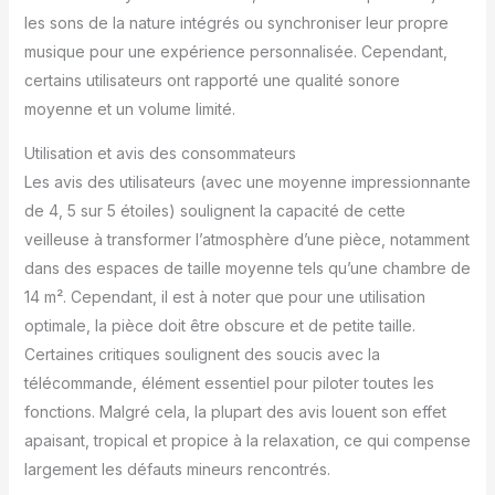
réglables par
les sons de la nature intégrés ou synchroniser leur propre
télécommande】 La
télécommande incluse
musique pour une expérience personnalisée. Cependant,
compte toutes les
certains utilisateurs ont rapporté une qualité sonore
fonctionnalités dont vous
moyenne et un volume limité.
avez besoin et vous en
profitez pour contrôler
Utilisation et avis des consommateurs
l’appareil à distance.
Les avis des utilisateurs (avec une moyenne impressionnante
Plusieurs boutons sont
présents pour
de 4, 5 sur 5 étoiles) soulignent la capacité de cette
changement de vitesse
veilleuse à transformer l’atmosphère d’une pièce, notamment
de rotation 360° à 3
dans des espaces de taille moyenne tels qu’une chambre de
niveaux; différents
14 m². Cependant, il est à noter que pour une utilisation
modes d’éclairage;
réglage de la luminosité;
optimale, la pièce doit être obscure et de petite taille.
sélection du bruit blanc;
Certaines critiques soulignent des soucis avec la
minuterie de 0,5 / 1 / 1,5 /
télécommande, élément essentiel pour piloter toutes les
2H permettant de régler
fonctions. Malgré cela, la plupart des avis louent son effet
l’heure à laquelle ce
apaisant, tropical et propice à la relaxation, ce qui compense
projecteur doit
s’éteindre, etc. 【La
largement les défauts mineurs rencontrés.
gestion automatique de