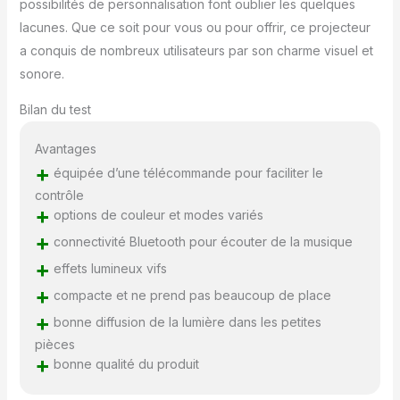
possibilités de personnalisation font oublier les quelques
inclus】L’appareil est
muni d’un câble
lacunes. Que ce soit pour vous ou pour offrir, ce projecteur
d’alimentation pour le
a conquis de nombreux utilisateurs par son charme visuel et
brancher à un chargeur
sonore.
mural USB ou la banque
de puissance. Avec ce
Bilan du test
modèle de taille
compacte et capable de
Avantages
fonctionner en continu,
+
équipée d’une télécommande pour faciliter le
vous pouvez apporter
de la magie dans la salle
contrôle
+
de danse; disco;
options de couleur et modes variés
karaoké; mariage; Noël;
+
connectivité Bluetooth pour écouter de la musique
ainsi que dans le
+
effets lumineux vifs
sommeil de votre
garçon ou fille. Aussi
+
compacte et ne prend pas beaucoup de place
bien pour se détendre,
+
bonne diffusion de la lumière dans les petites
se reposer, même
regarder la télévision ou
pièces
+
prendre un bain
bonne qualité du produit
magique. Il ravira tous les