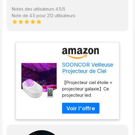
Notes des utilisateurs 4.5/5
Note de 4.5 pour 212 utilisateurs
SOONCOR Veilleuse
Projecteur de Ciel
Étoilé à LED, Lampe
【Projecteur ciel étoile +
Projection des
projecteur galaxie】Ce
Ondes Océaniques
projecteur led
et Galaxie avec
multifonctionnel peut
Lumières en
projeter vers les murs
Couleurs, Musique
de votre chambre des
en Bluetooth et
étoiles, des vagues
Télécommandée
colorées de l’océan et
des nébuleuses spirales.