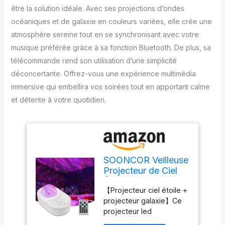
être la solution idéale. Avec ses projections d’ondes
océaniques et de galaxie en couleurs variées, elle crée une
atmosphère sereine tout en se synchronisant avec votre
musique préférée grâce à sa fonction Bluetooth. De plus, sa
télécommande rend son utilisation d’une simplicité
déconcertante. Offrez-vous une expérience multimédia
immersive qui embellira vos soirées tout en apportant calme
et détente à votre quotidien.
SOONCOR Veilleuse
Projecteur de Ciel
Étoilé à LED, Lampe
【Projecteur ciel étoile +
Projection des
projecteur galaxie】Ce
Ondes Océaniques
projecteur led
et Galaxie avec
multifonctionnel peut
Lumières en