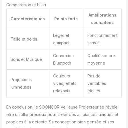
l’ambiance】Ce
Comparaison et bilan
planétarium projecteur
Améliorations
change les couleurs et
Caractéristiques
Points forts
les ondulations de la
souhaitées
lumière au rythme des
chansons que votre
Léger et
Fonctionnement
Taille et poids
portable joue en fonction
compact
sans fil
de Bouton «FLASH». Il
permet aux plus jeunes
Connexion
Qualité sonore
d’organiser des petites
Sons et Musique
Bluetooth
moyenne
soirées entre amis et
d’avoir à disposition un
Couleurs
Pas de
spectacle lumineux et
Projections
une vraie ambiance de
vives, effets
véritables
lumineuses
club, bar, fête et
relaxants
étoiles
anniversaire. Un
merveilleux cadeau pour
décoration de maison,
En conclusion, le SOONCOR Veilleuse Projecteur se révèle
chambre à coucher, salle
être un allié précieux pour créer des ambiances uniques et
de jeux et etc. 【Câble
propices à la détente. Sa conception bien pensée et ses
d’alimentation USB