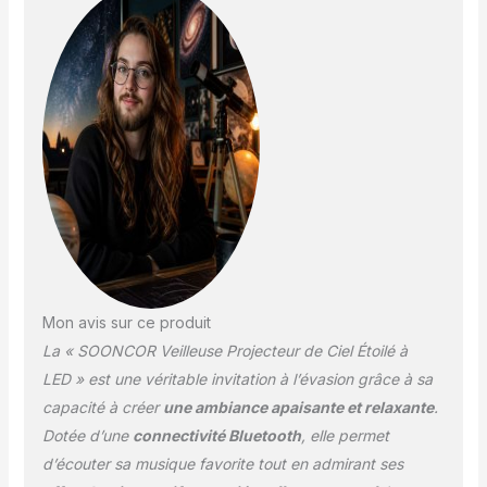
Lumineuse à l’intérieur, la
lampe affiche 10 effets
lumineux différents
(Mélange de 4 couleurs
superposées: rouge,
bleu, vert et blanc) en
tant qu’un décor unique
dans votre pièce. Les
couleurs seront plus
variées et une sorte de
bourbillon lumineux se
dessinera au dessus du
projecteur. 【Veilleuse
constellation équipée de
Mon avis sur ce produit
l’enceinte bluetooth】 À
La « SOONCOR Veilleuse Projecteur de Ciel Étoilé à
part une boule led en
LED » est une véritable invitation à l’évasion grâce à sa
dessus, La veilleuse, par
ailleurs, compte une
capacité à créer
une ambiance apaisante et relaxante
.
lumière verte à effet
Dotée d’une
connectivité Bluetooth
, elle permet
spécial qui diffuse la
d’écouter sa musique favorite tout en admirant ses
projection de