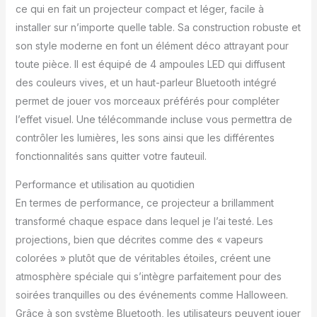
dessus, La veilleuse, par
ce qui en fait un projecteur compact et léger, facile à
ailleurs, compte une
installer sur n’importe quelle table. Sa construction robuste et
lumière verte à effet
son style moderne en font un élément déco attrayant pour
spécial qui diffuse la
toute pièce. Il est équipé de 4 ampoules LED qui diffusent
projection de
nombreuse belles
des couleurs vives, et un haut-parleur Bluetooth intégré
étoiles, alors que une
permet de jouer vos morceaux préférés pour compléter
autre lumière rouge à
l’effet visuel. Une télécommande incluse vous permettra de
effet spécial, qui projette
contrôler les lumières, les sons ainsi que les différentes
la galaxie spirale rouge.
Le scintillement des
fonctionnalités sans quitter votre fauteuil.
étoiles miroite
simultanément ou
Performance et utilisation au quotidien
indépendamment. Son
En termes de performance, ce projecteur a brillamment
haut-parleur Bluetooth
transformé chaque espace dans lequel je l’ai testé. Les
intégré vous permet
projections, bien que décrites comme des « vapeurs
d’écouter sans fil de la
musique stockée sur
colorées » plutôt que de véritables étoiles, créent une
votre tablette ou
atmosphère spéciale qui s’intègre parfaitement pour des
smartphone. 【Rotation,
soirées tranquilles ou des événements comme Halloween.
luminosité et minuteur
Grâce à son système Bluetooth, les utilisateurs peuvent jouer