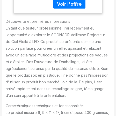
projeter vers les murs
Couleurs, Musique
de votre chambre des
en Bluetooth et
étoiles, des vagues
Télécommandée
colorées de l’océan et
Découverte et premières impressions
des nébuleuses spirales.
En tant que testeur professionnel, j’ai récemment eu
Lumineuse à l’intérieur, la
l’opportunité d’explorer le SOONCOR Veilleuse Projecteur
lampe affiche 10 effets
de Ciel Étoilé à LED. Ce produit se présente comme une
lumineux différents
(Mélange de 4 couleurs
solution parfaite pour créer un effet apaisant et relaxant
superposées: rouge,
avec un éclairage multicolore et des projections de vagues
bleu, vert et blanc) en
et d’étoiles. Dès l’ouverture de l’emballage, j’ai été
tant qu’un décor unique
agréablement surprise par la qualité du matériau utilisé. Bien
dans votre pièce. Les
couleurs seront plus
que le produit soit en plastique, il ne donne pas l’impression
variées et une sorte de
d’utiliser un produit bon marché, loin de là. De plus, il est
bourbillon lumineux se
arrivé rapidement dans un emballage soigné, témoignage
dessinera au dessus du
d’un soin apporté à la présentation.
projecteur. 【Veilleuse
constellation équipée de
Caractéristiques techniques et fonctionnalités
l’enceinte bluetooth】 À
part une boule led en
Le produit mesure 9, 9 x 11 x 17, 5 cm et pèse 400 grammes,