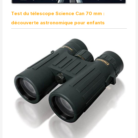
Test du télescope Science Can 70 mm :
découverte astronomique pour enfants