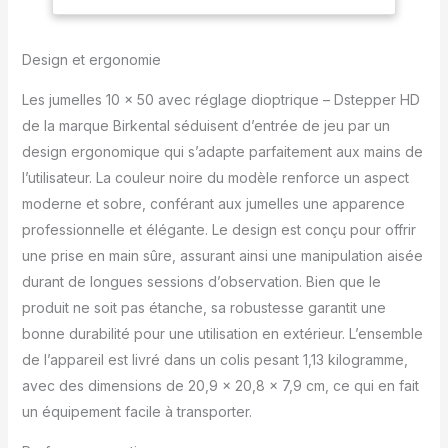
champ de vision clair -
claire pour adultes
Idéal pour les voyages,
(noir)
la nature, la chasse,
Design et ergonomie
l'observation des
oiseaux ou l'astronomie.
Les jumelles 10 x 50 avec réglage dioptrique – Dstepper HD
Mise au point facile :
de la marque Birkental séduisent d’entrée de jeu par un
grâce au réglage en
design ergonomique qui s’adapte parfaitement aux mains de
continu de la dioptrie, les
jumelles peuvent être
l’utilisateur. La couleur noire du modèle renforce un aspect
ajustées
moderne et sobre, conférant aux jumelles une apparence
individuellement à
professionnelle et élégante. Le design est conçu pour offrir
chaque œil. Parfait pour
une prise en main sûre, assurant ainsi une manipulation aisée
les porteurs de lunettes
et mise au point rapide
durant de longues sessions d’observation. Bien que le
dans toutes les
produit ne soit pas étanche, sa robustesse garantit une
situations. VISIBILITÉ
bonne durabilité pour une utilisation en extérieur. L’ensemble
PRÉCISE : observez des
de l’appareil est livré dans un colis pesant 1,13 kilogramme,
objets de 2 m à plus de
1000 m avec des images
avec des dimensions de 20,9 x 20,8 x 7,9 cm, ce qui en fait
claires et détaillées.
un équipement facile à transporter.
Design léger pour une
observation confortable