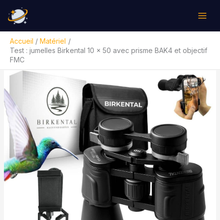
Aller
Rechercher
au
contenu
Accueil
Matériel
Test : jumelles Birkental 10 x 50 avec prisme BAK4 et objectif
FMC