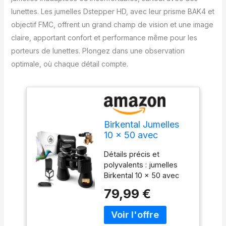
lunettes. Les jumelles Dstepper HD, avec leur prisme BAK4 et
objectif FMC, offrent un grand champ de vision et une image
claire, apportant confort et performance même pour les
porteurs de lunettes. Plongez dans une observation
optimale, où chaque détail compte.
Birkental Jumelles
10 x 50 avec
réglage dioptrique –
Détails précis et
Dstepper HD,
polyvalents : jumelles
prisme BAK4 &
Birkental 10 x 50 avec
objectif FMC –
prisme HD BAK4 et
Convient aux
79,99 €
objectif FMC pour des
porteurs de lunettes
images claires et
– Grand champ de
contrastées. Large
vision et image