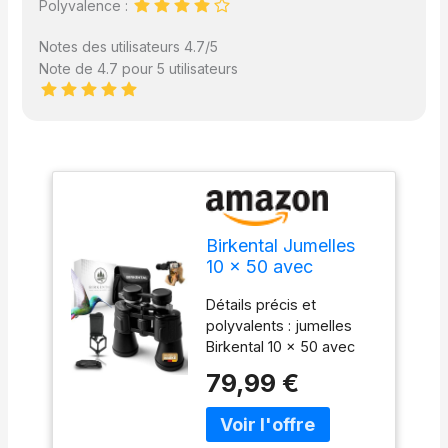
Polyvalence :
Notes des utilisateurs 4.7/5
Note de 4.7 pour 5 utilisateurs
Birkental Jumelles
10 x 50 avec
réglage dioptrique –
Détails précis et
Dstepper HD,
polyvalents : jumelles
prisme BAK4 &
Birkental 10 x 50 avec
objectif FMC –
prisme HD BAK4 et
Convient aux
79,99 €
objectif FMC pour des
porteurs de lunettes
images claires et
– Grand champ de
contrastées. Large
vision et image