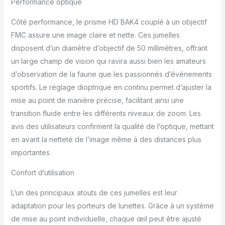
Performance optique
à long terme, convient
également comme verre
Côté performance, le prisme HD BAK4 couplé à un objectif
de théâtre ou d'opéra.
FMC assure une image claire et nette. Ces jumelles
ROBUSTE &
disposent d’un diamètre d’objectif de 50 millimètres, offrant
CONFORTABLE : le
un large champ de vision qui ravira aussi bien les amateurs
boîtier ergonomique
antidérapant tient bien
d’observation de la faune que les passionnés d’événements
dans la main. Design
sportifs. Le réglage dioptrique en continu permet d’ajuster la
durable pour une
mise au point de manière précise, facilitant ainsi une
utilisation en extérieur
transition fluide entre les différents niveaux de zoom. Les
lors de l'exploration de
la nature, du safaris, du
avis des utilisateurs confirment la qualité de l’optique, mettant
sport ou de l'astronomie.
en avant la netteté de l’image même à des distances plus
SÛR & SATISFAIT :
importantes.
Birkental est synonyme
de qualité et de
Confort d’utilisation
satisfaction client.
Profitez de 30 jours de
L’un des principaux atouts de ces jumelles est leur
droit de retour et d'un
adaptation pour les porteurs de lunettes. Grâce à un système
support client allemand –
de mise au point individuelle, chaque œil peut être ajusté
sans conditions.