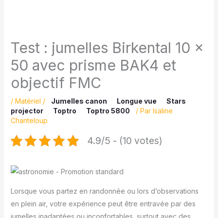
Test : jumelles Birkental 10 x
50 avec prisme BAK4 et
objectif FMC
/
Matériel
/
Jumelles canon
Longue vue
Stars
projector
Toptro
Toptro 5800
/ Par
Isaline
Chanteloup
4.9/5 - (10 votes)
Lorsque vous partez en randonnée ou lors d’observations
en plein air, votre expérience peut être entravée par des
jumelles inadaptées ou inconfortables, surtout avec des