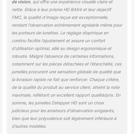
de vision
, qui offre une expérience visuelle claire et
à long terme, convient
nette. Grâce à leur prisme HD BAK4 et leur objectif
également comme verre
FMC, la qualité d’image reçue est exceptionnelle,
de théâtre ou d'opéra.
ROBUSTE &
rendant l’observation extrêmement agréable même pour
CONFORTABLE : le
les porteurs de lunettes. Le réglage dioptrique en
boîtier ergonomique
continu facilite l’ajustement et assure un confort
antidérapant tient bien
d’utilisation optimal, allié au design ergonomique et
dans la main. Design
durable pour une
robuste. Malgré l’absence de certaines informations,
utilisation en extérieur
notamment sur les pièces détachées et l’étanchéité, ces
lors de l'exploration de
jumelles procurent une sensation globale de qualité que
la nature, du safaris, du
la livraison rapide ne fait que renforcer. Chaque critère,
sport ou de l'astronomie.
SÛR & SATISFAIT :
de la qualité du produit au service client, atteint la note
Birkental est synonyme
maximale, reflétant un excellent rapport qualité/prix. En
de qualité et de
somme, les jumelles Dstepper HD sont un choix
satisfaction client.
judicieux pour les amateurs d’observation exigeants,
Profitez de 30 jours de
droit de retour et d'un
bien que leur polyvalence soit légèrement inférieure à
support client allemand –
d’autres modèles.
sans conditions.