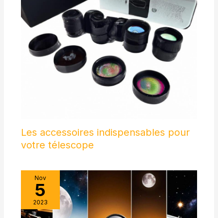
nettoyage, ces jumelles haute puissance font un excellent
cadeau pour les aventuriers et les amoureux de la nature
Les accessoires indispensables pour
votre télescope
Nov
5
2023