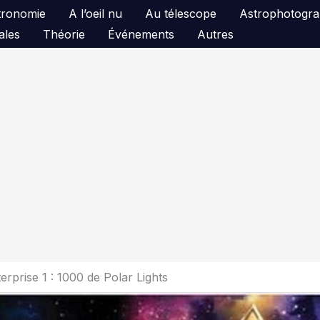
astronomie
A l’oeil nu
Au télescope
Astrophotogra
ales
Théorie
Événements
Autres
erprise 1 : 1000 de Polar Lights