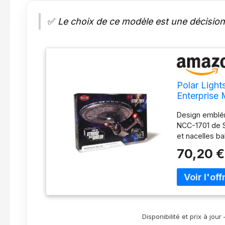
✅
Le choix de ce modèle est une décision 
Polar Light
Enterprise 
Design emblém
NCC-1701 de S
et nacelles ba
surface ajout
70,20 €
ventilateur e
l'émission Ass
des décalcoman
enfants de 10
fois monté, ca
affiché : com
Disponibilité et prix à jo
modèle termi