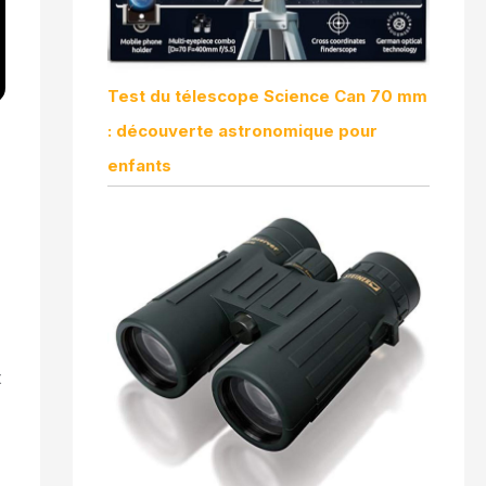
Test du télescope Science Can 70 mm
: découverte astronomique pour
enfants
t