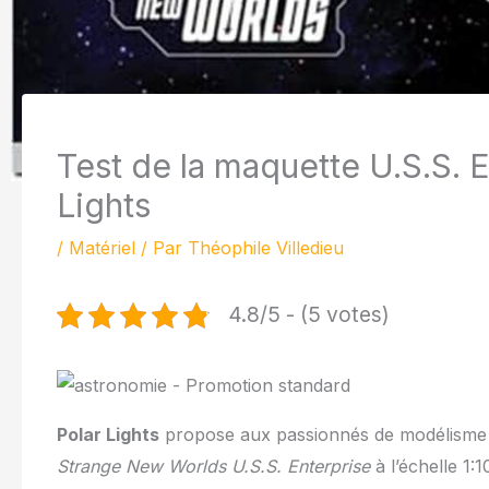
Test de la maquette U.S.S. E
Lights
/
Matériel
/ Par
Théophile Villedieu
4.8/5 - (5 votes)
Polar Lights
propose aux passionnés de modélisme un
Strange New Worlds U.S.S. Enterprise
à l’échelle 1