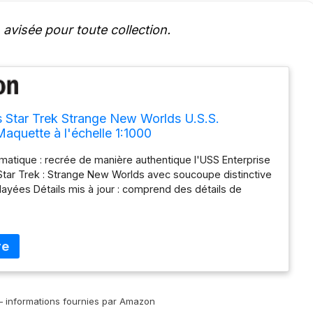
avisée pour toute collection.
s Star Trek Strange New Worlds U.S.S.
Maquette à l'échelle 1:1000
atique : recrée de manière authentique l'USS Enterprise
tar Trek : Strange New Worlds avec soucoupe distinctive
layées Détails mis à jour : comprend des détails de
és, un dôme de pont mis à jour, un coffre à queue de
t des fenêtres à bord soucoupe comme on le voit dans
emblage facile : le kit de niveau 2 comprend 82 pièces,
ies en couleur et des instructions claires pour les
 ans et plus Style moderne : mesure 43,2 cm de long une
pturant le look élégant et moderne du navire Prêt à être
prend une base dôme pour mettre en valeur votre kit de
ur – informations fournies par Amazon
né