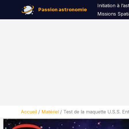
Aller
Initiation à l’
Passion astronomie
au
Missions Spati
contenu
Accueil
Matériel
Test de la maquette U.S.S. Ent