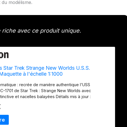
 du modélisme.
riche avec ce produit unique.
ts Star Trek Strange New Worlds U.S.S.
Maquette à l'échelle 1:1000
matique : recrée de manière authentique l'USS
CC-1701 de Star Trek : Strange New Worlds avec
inctive et nacelles balayées Détails mis à jour :
détails de surface ajoutés, un dôme de pont mis à jour,
€
ueue de ventilateur et des fenêtres à bord soucoupe
oit dans l'émission Assemblage facile : le kit de niveau
2 pièces, des décalcomanies en couleur et des
claires pour les enfants de 10 ans et plus Style moderne :