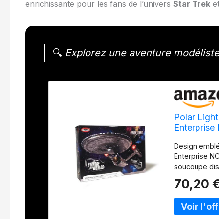
enrichissante pour les fans de l’univers
Star Trek
et
🔍
Explorez une aventure modéliste 
Polar Ligh
Enterprise 
Design emblé
Enterprise N
soucoupe dist
comprend des 
70,20 
un coffre à q
comme on le v
2 comprend 8
instructions 