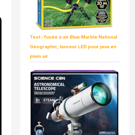
Test : fusée à air Blue Marble National
Geographic, lanceur LED pour jeux en
plein air