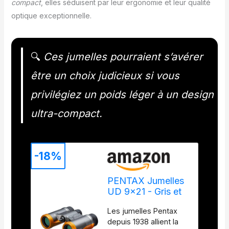
compact
, elles séduisent par leur ergonomie et leur qualité
optique exceptionnelle.
🔍
Ces jumelles pourraient s’avérer
être un choix judicieux si vous
privilégiez un poids léger à un design
ultra-compact.
-18%
PENTAX Jumelles
UD 9x21 - Gris et
Orange Un Champ
Les jumelles Pentax
de Vision
depuis 1938 allient la
Lumineux et Clair,