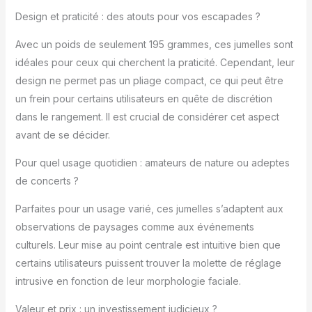
jumelles Pentax les
Design et praticité : des atouts pour vos escapades ?
plus légères de la
gamme pesant environ
Avec un poids de seulement 195 grammes, ces jumelles sont
195 g. Comme elles
idéales pour ceux qui cherchent la praticité. Cependant, leur
sont de taille paume et
design ne permet pas un pliage compact, ce qui peut être
faciles à utiliser, elles
un frein pour certains utilisateurs en quête de discrétion
peuvent être
dans le rangement. Il est crucial de considérer cet aspect
facilement emportées
partout et sont
avant de se décider.
également adaptées
pour partager avec les
Pour quel usage quotidien : amateurs de nature ou adeptes
enfants. Très
de concerts ?
polyvalentes : ces
jumelles sont conçues
Parfaites pour un usage varié, ces jumelles s’adaptent aux
pour l'astronomie,
observations de paysages comme aux événements
l'observation des
culturels. Leur mise au point centrale est intuitive bien que
oiseaux, la randonnée,
certains utilisateurs puissent trouver la molette de réglage
les spectacles, les
voyages et le sport.
intrusive en fonction de leur morphologie faciale.
Elles offrent une
excellente visibilité et
Valeur et prix : un investissement judicieux ?