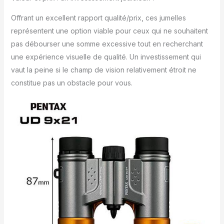
luminosité pour une
visualisation intérieure
Offrant un excellent rapport qualité/prix, ces jumelles
et extérieure. Champ
représentent une option viable pour ceux qui ne souhaitent
de vision lumineux et
pas débourser une somme excessive tout en recherchant
clair : un champ de
une expérience visuelle de qualité. Un investissement qui
vision lumineux qui est
vaut la peine si le champ de vision relativement étroit ne
particulièrement facile
à voir grâce aux
constitue pas un obstacle pour vous.
optiques entièrement
multicouches dans
lesquels toutes les
surfaces
réfléchissantes sont
multicouches, y
compris les lentilles et
les prismes.