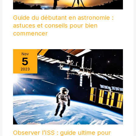
Guide du débutant en astronomie :
astuces et conseils pour bien
commencer
Nov
5
2023
Observer l’ISS : guide ultime pour