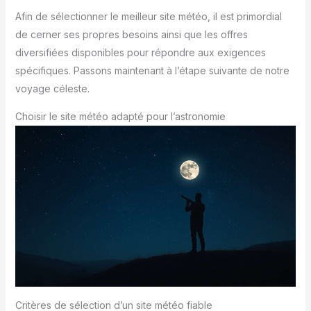
Afin de sélectionner le meilleur site météo, il est primordial
de cerner ses propres besoins ainsi que les offres
diversifiées disponibles pour répondre aux exigences
spécifiques. Passons maintenant à l’étape suivante de notre
voyage céleste.
Choisir le site météo adapté pour l’astronomie
Critères de sélection d’un site météo fiable