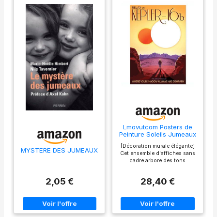
Lmovutcom Posters de
Peinture Soleils Jumeaux
Kepler, Art Mural Voyage
[Décoration murale élégante]
Spatial Astronaute,
MYSTERE DES JUMEAUX
Cet ensemble d'affiches sans
Impressions sur Toile
cadre arbore des tons
Planète, Affiche d'Art
neutres, apportant une
Astronomie, Décoration
touche vintage et artistique à
pour Intérieur
2,05 €
28,40 €
votre chambre ou votre salon.
L'absence de cadre vous
permet de choisir librement
l'encadrement qui
s'harmonisera avec votre