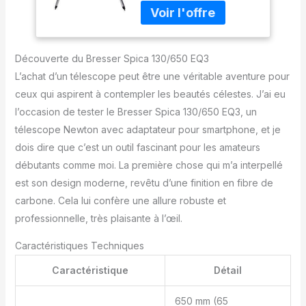
parfait pour les
observations de grands
larges , objets faibles
comme la galaxie
Découverte du Bresser Spica 130/650 EQ3
d'Andromède terrain ,
grands amas d'étoiles
L’achat d’un télescope peut être une véritable aventure pour
ouverts et vastes
ceux qui aspirent à contempler les beautés célestes. J’ai eu
nébuleuses d'émission
l’occasion de tester le Bresser Spica 130/650 EQ3, un
dans notre propre Voie
télescope Newton avec adaptateur pour smartphone, et je
Lactée . Il est équipé d'
une monture équatoriale
dois dire que c’est un outil fascinant pour les amateurs
(également connu sous
débutants comme moi. La première chose qui m’a interpellé
le nom de montage
est son design moderne, revêtu d’une finition en fibre de
parallactique ) . Cela
carbone. Cela lui confère une allure robuste et
permet d'indemnisation
de rotation de la terre et
professionnelle, très plaisante à l’œil.
à la suite exacte de l'
Caractéristiques Techniques
objet céleste observé .
Système optique :
Caractéristique
Détail
Newton réflecteur
Diamètre miroir primaire :
650 mm (65
130 mm , longueur focale