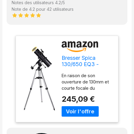
Notes des utilisateurs 4.2/5
Note de 4.2 pour 42 utilisateurs
Bresser Spica
130/650 EQ3 -
parab. Télescope
En raison de son
Newton Carbon
ouverture de 130mm et
design avec
courte focale du
Adaptateur pour
nouveau télescope
Smartphone
245,09 €
BRESSER Spica est l'outil
parfait pour les
observations de grands
larges , objets faibles
comme la galaxie
d'Andromède terrain ,