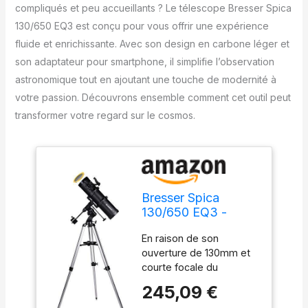
compliqués et peu accueillants ? Le télescope Bresser Spica
130/650 EQ3 est conçu pour vous offrir une expérience
fluide et enrichissante. Avec son design en carbone léger et
son adaptateur pour smartphone, il simplifie l’observation
astronomique tout en ajoutant une touche de modernité à
votre passion. Découvrons ensemble comment cet outil peut
transformer votre regard sur le cosmos.
Bresser Spica
130/650 EQ3 -
parab. Télescope
En raison de son
Newton Carbon
ouverture de 130mm et
design avec
courte focale du
Adaptateur pour
nouveau télescope
Smartphone
245,09 €
BRESSER Spica est l'outil