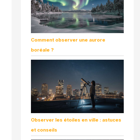
Comment observer une aurore
boréale ?
Observer les étoiles en ville : astuces
et conseils