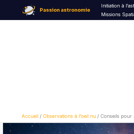
Aller
Initiation à l’
Passion astronomie
au
Missions Spati
contenu
Accueil
Observations à l’oeil nu
Conseils pour 