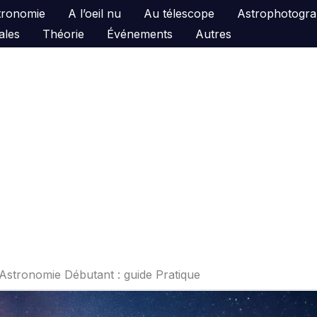
astronomie
A l’oeil nu
Au télescope
Astrophotogra
ales
Théorie
Événements
Autres
Astronomie Débutant : guide Pratique