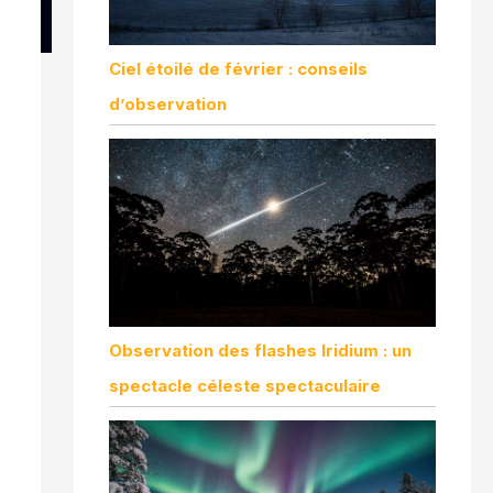
Ciel étoilé de février : conseils
d’observation
Observation des flashes Iridium : un
spectacle céleste spectaculaire