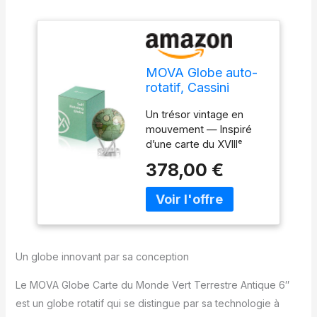
MOVA Globe auto-
rotatif, Cassini
antique vert
Un trésor vintage en
Signature (6")
mouvement — Inspiré
d’une carte du XVIIIᵉ
siècle retraçant les
378,00 €
voyages du capitaine
James Cook, ce globe
présente des océans
vert d’eau et des
continents aux tons
antiques. La ligne rouge
Un globe innovant par sa conception
de l’écliptique ajoute une
touche astronomique
Le MOVA Globe Carte du Monde Vert Terrestre Antique 6″
rappelant la manière
est un globe rotatif qui se distingue par sa technologie à
dont les explorateurs