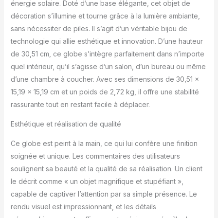
énergie solaire. Doté d’une base élégante, cet objet de
suivaient autrefois le
parcours du Soleil.
décoration s’illumine et tourne grâce à la lumière ambiante,
Rotation autonome
sans nécessiter de piles. Il s’agit d’un véritable bijou de
grâce à la lumière —
technologie qui allie esthétique et innovation. D’une hauteur
Utilisant la lumière
de 30,51 cm, ce globe s’intègre parfaitement dans n’importe
ambiante et le champ
magnétique terrestre, le
quel intérieur, qu’il s’agisse d’un salon, d’un bureau ou même
globe tourne
d’une chambre à coucher. Avec ses dimensions de 30,51 x
silencieusement sans
15,19 x 15,19 cm et un poids de 2,72 kg, il offre une stabilité
piles ni câbles. Un fluide
rassurante tout en restant facile à déplacer.
interne à faible friction
garantit un mouvement
Esthétique et réalisation de qualité
continu et parfaitement
fluide sur votre bureau
Ce globe est peint à la main, ce qui lui confère une finition
ou votre étagère.
soignée et unique. Les commentaires des utilisateurs
Fabrication haut de
gamme et mouvement
soulignent sa beauté et la qualité de sa réalisation. Un client
fluide — Le globe
le décrit comme « un objet magnifique et stupéfiant »,
intérieur suspendu dans
capable de captiver l’attention par sa simple présence. Le
un fluide tourne à
rendu visuel est impressionnant, et les détails
l’intérieur d’une coque