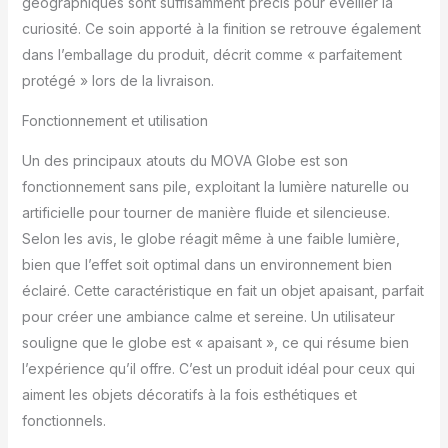
acrylique transparente,
géographiques sont suffisamment précis pour éveiller la
offrant une expérience
curiosité. Ce soin apporté à la finition se retrouve également
visuelle presque
dans l’emballage du produit, décrit comme « parfaitement
magique. Contrôle
protégé » lors de la livraison.
qualité et service client
— Chaque globe est
Fonctionnement et utilisation
rigoureusement contrôlé
avant expédition. Si
Un des principaux atouts du MOVA Globe est son
votre produit présente
fonctionnement sans pile, exploitant la lumière naturelle ou
un problème à l’usage,
n’hésitez pas à
artificielle pour tourner de manière fluide et silencieuse.
contacter notre service
Selon les avis, le globe réagit même à une faible lumière,
client via Amazon ; nous
bien que l’effet soit optimal dans un environnement bien
serons ravis de vous
éclairé. Cette caractéristique en fait un objet apaisant, parfait
assister dans les plus
brefs délais. Détails
pour créer une ambiance calme et sereine. Un utilisateur
raffinés et présence
souligne que le globe est « apaisant », ce qui résume bien
élégante — Avec ses 15
l’expérience qu’il offre. C’est un produit idéal pour ceux qui
cm de diamètre et près
aiment les objets décoratifs à la fois esthétiques et
de 23 cm de hauteur, ce
format offre une
fonctionnels.
cartographie plus