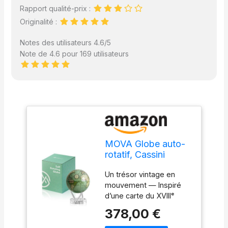
Rapport qualité-prix :
Originalité :
Notes des utilisateurs 4.6/5
Note de 4.6 pour 169 utilisateurs
MOVA Globe auto-
rotatif, Cassini
antique vert
Un trésor vintage en
Signature (6")
mouvement — Inspiré
d’une carte du XVIIIᵉ
siècle retraçant les
378,00 €
voyages du capitaine
James Cook, ce globe