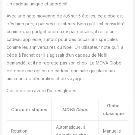
Un cadeau unique et apprécié
précise tout en
s’intégrant facilement
Avec une note moyenne de 4,6 sur 5 étoiles, ce globe est
dans un bureau, une
salle d’étude ou sur une
très bien perçu par ses utilisateurs. Bien qu’il soit considéré
étagère. Un cadeau à la
comme « un gadget onéreux » par certains, il reste un
fois personnel et
cadeau apprécié, surtout pour des occasions spéciales
iconique — Parfait pour
comme les anniversaires ou Noël. Un utilisateur note qu’il a
les passionnés
d’histoire, les voyageurs,
cédé à l’achat car il s’agissait d’un cadeau de Noël
les professeurs et les
demandé, et il ne regrette pas son choix. Le MOVA Globe
amateurs de décoration
est donc une option de cadeau originale qui plaira aux
intérieure. Ce globe ne
amateurs de décoration et de voyages.
se contente pas de
décorer — il raconte des
Comparaison avec d’autres globes
histoires d’aventure, de
découverte et d’artisanat
intemporel.
Globe
Caractéristiques
MOVA Globe
classique
Automatique, à
Rotation
Manuelle
énergie solaire