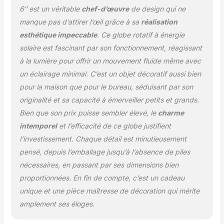
fluide sur votre bureau
6″ est un véritable
chef-d’œuvre
de design qui ne
ou votre étagère.
manque pas d’attirer l’œil grâce à sa
réalisation
Fabrication haut de
esthétique impeccable
. Ce globe rotatif à énergie
gamme et mouvement
solaire est fascinant par son fonctionnement, réagissant
fluide — Le globe
intérieur suspendu dans
à la lumière pour offrir un mouvement fluide même avec
un fluide tourne à
un éclairage minimal. C’est un objet décoratif aussi bien
l’intérieur d’une coque
pour la maison que pour le bureau, séduisant par son
acrylique transparente,
originalité et sa capacité à émerveiller petits et grands.
offrant une expérience
visuelle presque
Bien que son prix puisse sembler élevé, le
charme
magique. Contrôle
intemporel
et l’efficacité de ce globe justifient
qualité et service client
l’investissement. Chaque détail est minutieusement
— Chaque globe est
pensé, depuis l’emballage jusqu’à l’absence de piles
rigoureusement contrôlé
avant expédition. Si
nécessaires, en passant par ses dimensions bien
votre produit présente
proportionnées. En fin de compte, c’est un cadeau
un problème à l’usage,
unique et une pièce maîtresse de décoration qui mérite
n’hésitez pas à
amplement ses éloges.
contacter notre service
client via Amazon ; nous