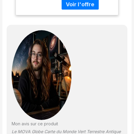
présente des océans
vert d’eau et des
continents aux tons
antiques. La ligne rouge
de l’écliptique ajoute une
touche astronomique
rappelant la manière
dont les explorateurs
suivaient autrefois le
parcours du Soleil.
Rotation autonome
grâce à la lumière —
Utilisant la lumière
ambiante et le champ
magnétique terrestre, le
globe tourne
silencieusement sans
piles ni câbles. Un fluide
interne à faible friction
Mon avis sur ce produit
garantit un mouvement
Le MOVA Globe Carte du Monde Vert Terrestre Antique
continu et parfaitement