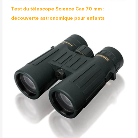
Test du télescope Science Can 70 mm :
découverte astronomique pour enfants