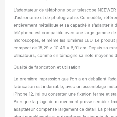
y compris les o
microscopes. É
L’adaptateur de téléphone pour télescope NEEWER 
des trous filet
d’astronomie et de photographie. Ce modèle, référe
connecter des 
encore, ainsi qu
entièrement métallique et sa capacité à s’adapter à
moniteur. Cage
téléphone est compatible avec une large gamme de dis
pour téléphone 
microscopes, et même les lumières LED. Le produi
à 9,5 cm est c
Huawei et perm
compact de 15,29 x 10,49 x 6,91 cm. Depuis sa mise 
avec coussinet
utilisateurs, comme en témoigne sa note moyenne de 
des films sans
digiscopie robu
Qualité de fabrication et utilisation
avec surface an
rayures. L'usin
effort. Avec un
La première impression que l’on a en déballant l’ad
facilement dan
fabrication est indéniable, avec un assemblage métall
facilement cap
iPhone 12, j’ai pu constater une fixation ferme et sta
Bien que la plage de mouvement puisse sembler limitée
adaptateur compense largement ce détail. La présen
atout supplémentaire qui renforce la sécurité du mo