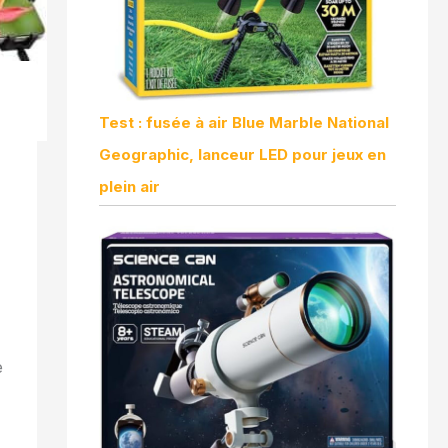
Test : fusée à air Blue Marble National
Geographic, lanceur LED pour jeux en
plein air
e