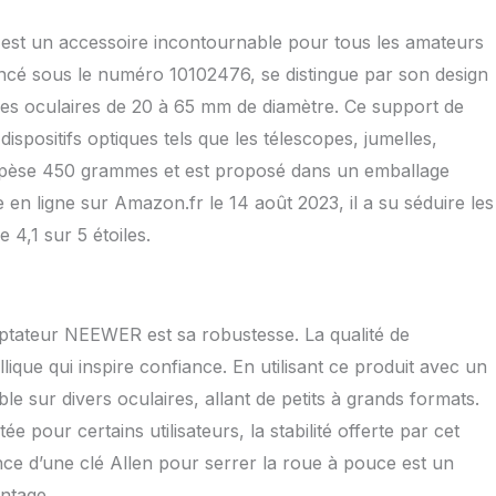
culaires télescopiques, les jumelles, les longues-vues et les
galement amovible et peut être utilisé séparément, avec
est un accessoire incontournable pour tous les amateurs
és de 1/4" et 3/8" et des trous de positionnement pour
ncé sous le numéro 10102476, se distingue par son design
lumières de remplissage LED, des microphones et plus
'avec une vis inférieure de 1/4" pour la fixation à un
 des oculaires de 20 à 65 mm de diamètre. Ce support de
 pour appareil photo ou armature d'épaule Support universel
positifs optiques tels que les télescopes, jumelles,
portable : le support de téléphone portable réglable de 6,5
t pèse 450 grammes et est proposé dans un emballage
ompatible avec l'iPhone Samsung Galaxy Note Google Pixel
et une commutation verticale et horizontale sans à-coups,
en ligne sur Amazon.fr le 14 août 2023, il a su séduire les
s en caoutchouc antidérapants pour une fixation sûre pour
4,1 sur 5 étoiles.
 tremblement Robuste et portable : cet adaptateur de
ste mais léger en alliage d'aluminium et acier inoxydable
odisée noire est durable, inoxydable et résistant aux
age CNC précis garantit un fonctionnement fluide et sans
 poids de seulement 300 g, le design compact se glisse
aptateur NEEWER est sa robustesse. La qualité de
s votre poche ou votre sac à dos, de sorte que vous pouvez
ique qui inspire confiance. En utilisant ce produit avec un
turer chaque beau moment avec votre téléphone
ble sur divers oculaires, allant de petits à grands formats.
 pour certains utilisateurs, la stabilité offerte par cet
ce d’une clé Allen pour serrer la roue à pouce est un
ntage.