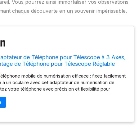
areil. Vous pourrez ainsi immortaliser vos observations
ormant chaque découverte en un souvenir impérissable.
tateur de Téléphone pour Télescope à 3 Axes,
tage de Téléphone pour Télescope Réglable
al pour Diamètre 20-65mm Oculaires, Jumelles,
éléphone mobile de numérisation efficace : fixez facilement
, Lumières LED, SP-05
 à un oculaire avec cet adaptateur de numérisation de
tez votre téléphone avec précision et flexibilité pour
jets distants avec un grossissement plus élevé à travers
age des axes X, Y et Z : alignez votre téléphone dans toutes
ers le haut, le bas, la gauche, la droite et même de l'avant
avec les boutons fixés à la main pour des images claires et
server les étoiles, l'observation des oiseaux, etc Super
 : cette super pince avec une ouverture de 18 à 65 mm de
la place pour tous les oculaires d'un diamètre de 20 à 65 mm,