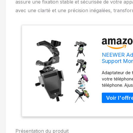
assure une fixation stable et sécurisée de votre app
avec une clarté et une précision inégalées, transf
NEEWER Adap
Support Mon
Tout en Mét
Adaptateur de t
Microscopes
votre téléphone
téléphone. Ajus
observer les ob
l'oculaire Régl
les directions v
vers l'arrière 
stables pour ob
pince amovible
large offre de 
Présentation du produit