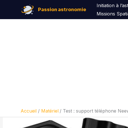
Aller
Initiation à l’
Passion astronomie
au
Missions Spati
contenu
Accueil
Matériel
Test : support téléphone Ne