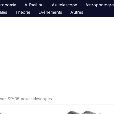
astronomie
A l’oeil nu
Au télescope
Astrophotogra
ales
Théorie
Événements
Autres
ewer SP-05 pour télescopes