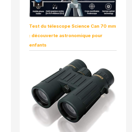
Test du télescope Science Can 70 mm
: découverte astronomique pour
enfants