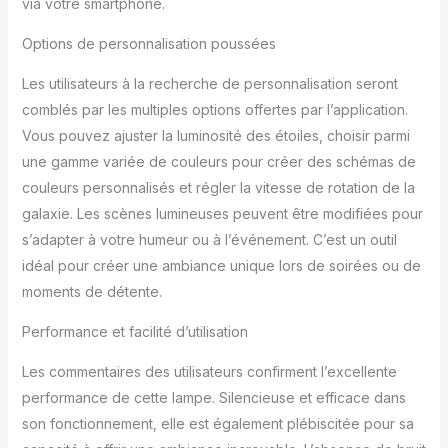
via votre smartphone.
pouvez régler intelligemment l'heure
d'allumer et d'éteindre automatiquement,
Options de personnalisation poussées
grâce à la technologie avancée de réduction
du bruit, vous pouvez dormir plus
Les utilisateurs à la recherche de personnalisation seront
paisiblement. ✨【4 Directions de Projection
comblés par les multiples options offertes par l’application.
Réglables】Fournit quatre angles de
Vous pouvez ajuster la luminosité des étoiles, choisir parmi
projection différents (30 ° / 45 ° / 60 ° et
une gamme variée de couleurs pour créer des schémas de
plan). Pour lire la projection au plafond, au
sol, au mur ou dans n'importe quelle
couleurs personnalisés et régler la vitesse de rotation de la
direction, vous pouvez vous connecter à
galaxie. Les scènes lumineuses peuvent être modifiées pour
l'application Smart Life via 2.4G WIFI, ou vous
s’adapter à votre humeur ou à l’événement. C’est un outil
connecter à Alexa ou à Google Assistant
idéal pour créer une ambiance unique lors de soirées ou de
pour la contrôler. Les boutons ronds sur le
côté du fuselage peuvent également être
moments de détente.
contrôlé. C'est le meilleur cadeau!
Performance et facilité d’utilisation
Les commentaires des utilisateurs confirment l’excellente
performance de cette lampe. Silencieuse et efficace dans
son fonctionnement, elle est également plébiscitée pour sa