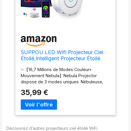
SUPPOU LED Wifi Projecteur Ciel
Étoilé,Intelligent Projecteur Étoilé
Veilleuse Galaxie,Gradation/Contrôle
✨【16,7 Millions de Modes Couleur+
vocal/Connexion
Mouvement Nebula】Nebula Projector
WiFi/Minuterie,Chambre
dispose de 3 modes uniques: Nébuleuse,
Décorer,Cadeau,Noël (Blanc)
Ciel étoilé, Ciel étoilé + Nébuleuse,Nous
35,99 €
nous démarquons davantage. Vous pouvez
également contrôler la vitesse de
déplacement de la nébuleuse.Ils peuvent
être statiques ou en mouvement, rapides ou
lents, clignotants ou fixes.Notre lampe de
projection nébuleuse peut vous ouvrir un
Découvrez d’autres projecteurs ciel étoilé WiFi
monde plein de conception artistique.