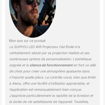
ajustez la luminosité, écoutez de la musique,
répondez à vos besoins de contrôle
intelligent et partagez l'équipement avec la
famille. ✨【Bricolage, Effets d'Image 3D】
Les lampes de projection fournissent des
effets de projection 3D uniques, une
résolution d'image élevée et des effets
visuels réalistes, la zone de projection est
Mon avis sur ce produit
agrandie et la lumière peut couvrir toute la
Le SUPPOU LED Wifi Projecteur Ciel Étoilé m’a
pièce.Et les couleurs et les motifs de la
nébuleuse sont plus clairs et plus réalistes.
véritablement séduit par sa projection réaliste et ses
Vous pouvez égalemsent ajuster librement
nombreuses options de personnalisation. L’esthétique
les changements de couleur de la nébuleue,
soignée et la
silence de fonctionnement
en font un allié
est le meilleur projecteur de nébuleuses.
de choix pour créer une atmosphère apaisante dans
✨【Mode 4 Scènes et Fonction de
Synchronisation】 Ajout de quatre types
n’importe quelle pièce. Le contrôle vocal, bien que limité
différents de paramètres de scène (sommeil
à Alexa, offre une facilité d’utilisation appréciable, et
/ romantique / fête / détente), peut convenir
l’application est remarquablement bien conçue.
à différentes occasions pour une expérience
J’apprécie particulièrement la rapidité de la livraison et
encore plus immersive. De plus, vous
pouvez régler intelligemment l'heure
la durée de vie satisfaisante de l’appareil. Toutefois,