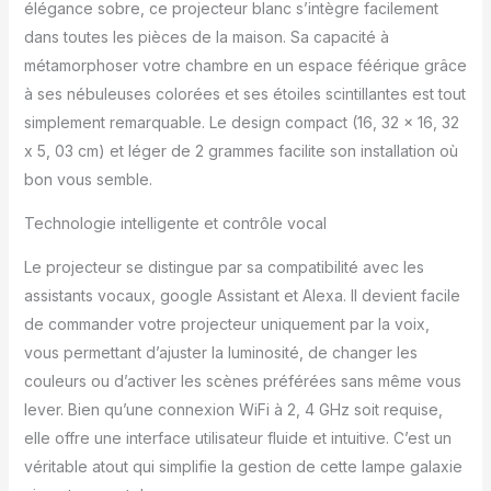
et pratique que la télécommande. Allumez et
élégance sobre, ce projecteur blanc s’intègre facilement
éteignez intelligemment, changez la lumière,
dans toutes les pièces de la maison. Sa capacité à
ajustez la luminosité, écoutez de la musique,
métamorphoser votre chambre en un espace féérique grâce
répondez à vos besoins de contrôle
à ses nébuleuses colorées et ses étoiles scintillantes est tout
intelligent et partagez l'équipement avec la
famille. ✨【Bricolage, Effets d'Image 3D】
simplement remarquable. Le design compact (16, 32 x 16, 32
Les lampes de projection fournissent des
x 5, 03 cm) et léger de 2 grammes facilite son installation où
effets de projection 3D uniques, une
bon vous semble.
résolution d'image élevée et des effets
visuels réalistes, la zone de projection est
Technologie intelligente et contrôle vocal
agrandie et la lumière peut couvrir toute la
pièce.Et les couleurs et les motifs de la
Le projecteur se distingue par sa compatibilité avec les
nébuleuse sont plus clairs et plus réalistes.
assistants vocaux, google Assistant et Alexa. Il devient facile
Vous pouvez égalemsent ajuster librement
de commander votre projecteur uniquement par la voix,
les changements de couleur de la nébuleue,
est le meilleur projecteur de nébuleuses.
vous permettant d’ajuster la luminosité, de changer les
✨【Mode 4 Scènes et Fonction de
couleurs ou d’activer les scènes préférées sans même vous
Synchronisation】 Ajout de quatre types
lever. Bien qu’une connexion WiFi à 2, 4 GHz soit requise,
différents de paramètres de scène (sommeil
elle offre une interface utilisateur fluide et intuitive. C’est un
/ romantique / fête / détente), peut convenir
à différentes occasions pour une expérience
véritable atout qui simplifie la gestion de cette lampe galaxie
encore plus immersive. De plus, vous