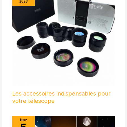
automatiquement, grâce à la technologie avancée de
2023
projection différents (30 ° /
vous aider à créer une
réduction du bruit, vous pouvez dormir plus paisiblement.
45 ° / 60 ° et plan). Pour lire la
atmosphère joyeuse, vous
✨【4 Directions de Projection Réglables】Fournit quatre
projection au plafond, au sol,
pouvez également planifier les
angles de projection différents (30 ° / 45 ° / 60 ° et plan).
au mur ou dans n'importe
lumières pour éteindre ou
Pour lire la projection au plafond, au sol, au mur ou dans
quelle direction, vous pouvez
allumer à un certain moment
n'importe quelle direction, vous pouvez vous connecter à
vous connecter à
de la journée. 5. cadeaux
l'application Smart Life via 2.4G WIFI, ou vous connecter à
l'application Smart Life via
idéaux pour la famille ou les
Alexa ou à Google Assistant pour la contrôler. Les boutons
2.4G WIFI, ou vous connecter
amis: C'est un choix de
ronds sur le côté du fuselage peuvent également être
à Alexa ou à Google Assistant
cadeau cool, ciel plein de
contrôlé. C'est le meilleur cadeau!
pour la contrôler. Les boutons
nébuleuse avec des effets
ronds sur le côté du fuselage
d'éclairage colorés, est la
peuvent également être
meilleure option de lumière de
contrôlé. C'est le meilleur
projecteur pour Noël,
cadeau!
anniversaire, Thanksgiving ou
décoration de fête
d'Halloween.
Les accessoires indispensables pour
votre télescope
Nov
5