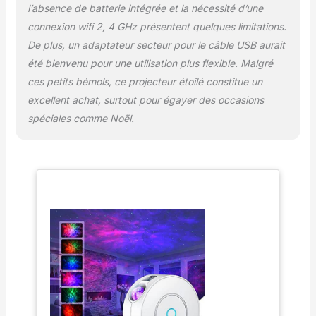
d'allumer et d'éteindre automatiquement,
l’absence de batterie intégrée et la nécessité d’une
grâce à la technologie avancée de réduction
connexion wifi 2, 4 GHz présentent quelques limitations.
du bruit, vous pouvez dormir plus
De plus, un adaptateur secteur pour le câble USB aurait
paisiblement. ✨【4 Directions de Projection
Réglables】Fournit quatre angles de
été bienvenu pour une utilisation plus flexible. Malgré
projection différents (30 ° / 45 ° / 60 ° et
ces petits bémols, ce projecteur étoilé constitue un
plan). Pour lire la projection au plafond, au
excellent achat, surtout pour égayer des occasions
sol, au mur ou dans n'importe quelle
spéciales comme Noël.
direction, vous pouvez vous connecter à
l'application Smart Life via 2.4G WIFI, ou vous
connecter à Alexa ou à Google Assistant
pour la contrôler. Les boutons ronds sur le
côté du fuselage peuvent également être
contrôlé. C'est le meilleur cadeau!