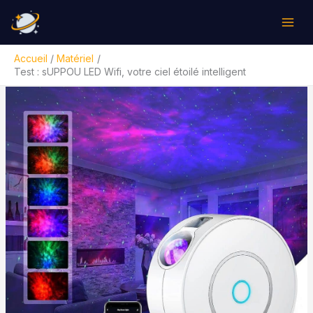
Aller
Rechercher
au
contenu
Accueil
Matériel
Test : sUPPOU LED Wifi, votre ciel étoilé intelligent