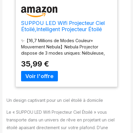
SUPPOU LED Wifi Projecteur Ciel
Étoilé,Intelligent Projecteur Étoilé
Veilleuse Galaxie,Gradation/Contrôle
✨【16,7 Millions de Modes Couleur+
vocal/Connexion
Mouvement Nebula】Nebula Projector
WiFi/Minuterie,Chambre
dispose de 3 modes uniques: Nébuleuse,
Décorer,Cadeau,Noël (Blanc)
Ciel étoilé, Ciel étoilé + Nébuleuse,Nous
35,99 €
nous démarquons davantage. Vous pouvez
également contrôler la vitesse de
déplacement de la nébuleuse.Ils peuvent
être statiques ou en mouvement, rapides ou
lents, clignotants ou fixes.Notre lampe de
projection nébuleuse peut vous ouvrir un
Un design captivant pour un ciel étoilé à domicile
monde plein de conception artistique.
✨【Vie intelligente - Contrôle intelligent et
Le « SUPPOU LED Wifi Projecteur Ciel Étoilé » vous
partage familial】 Le projecteur de ciel étoilé
transporte dans un univers de rêve en projetant un ciel
LED Alexa peut être connecté à l'application
étoilé apaisant directement sur votre plafond. D’une
Smart Life du téléphone, il est plus intelligent