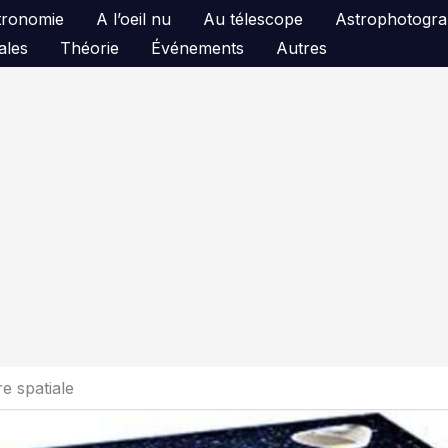
astronomie
A l’oeil nu
Au télescope
Astrophotogra
ales
Théorie
Événements
Autres
e spatiale