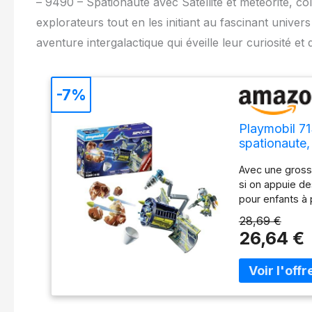
– 9490 – Spationaute avec Satellite et météorite, col
explorateurs tout en les initiant au fascinant univer
aventure intergalactique qui éveille leur curiosité et 
-7%
Playmobil 71
spationaute,
météorite Qu
Avec une gross
Space pour 
si on appuie d
pour enfants à p
adaptée à leur 
28,69 €
quotidienne : q
26,64 €
pièces (sans au
Contenu du coff
personnage, 52 
poids : 278 g, 