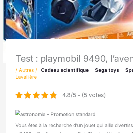
Test : playmobil 9490, l’aven
/
Autres
/
Cadeau scientifique
Sega toys
Spa
Lavallière
4.8/5 - (5 votes)
Vous êtes à la recherche d’un jouet qui allie divert