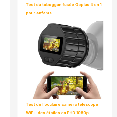
Test du toboggan fusée Goplus 4 en 1
pour enfants
Test de l’oculaire caméra télescope
WiFi : des étoiles en FHD 1080p