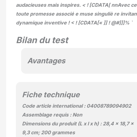
audacieuses mais inspires. < ! [CDATA[ nnAvec ce
toute promesse associé e muse singuliè re invita
dynamique inventive ! < ! [CDATA[« ]] ! @#]]]% `
Bilan du test
Avantages
Fiche technique
Code article international : 04008789094902
Assemblage requis : Non
Dimensions du produit (L x l x h) : 28,4 x 18,7 x
9,3 cm; 200 grammes