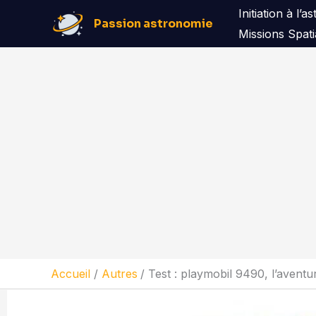
Aller
Initiation à l’
Passion astronomie
au
Missions Spati
contenu
Accueil
Autres
Test : playmobil 9490, l’aventur