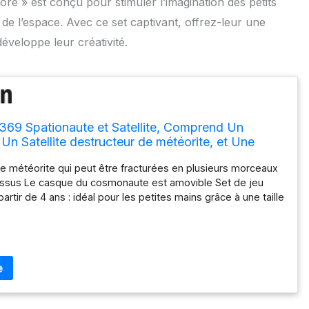
oré » est conçu pour stimuler l’imagination des petits
s de l’espace. Avec ce set captivant, offrez-leur une
développe leur créativité.
369 Spationaute et Satellite, Comprend Un
 Un Satellite destructeur de météorite, et Une
i se sépare en Plusieurs Morceaux, l'univers
e météorite qui peut être fracturées en plusieurs morceaux
Enfants dès 4 Ans
essus Le casque du cosmonaute est amovible Set de jeu
artir de 4 ans : idéal pour les petites mains grâce à une taille
âge et une prise en main facile Pour une utilisation
ualité supérieure et design robuste, nettoyage facile des
tocollants) sous l'eau courante sans produits chimiques
ret : ensemble de 53 pièces avec instructions : 1
accessoires, matériau : plastique, LxPxH 6,5 x 6,5 x 21 cm,
71369