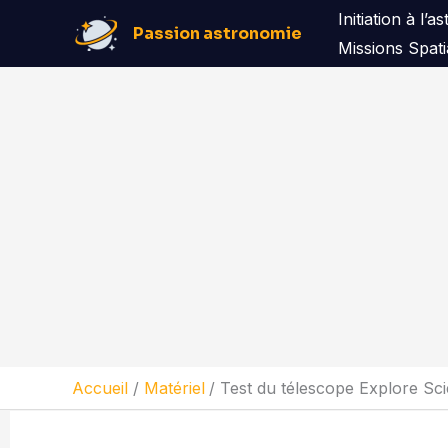
Aller
Initiation à l’
Passion astronomie
au
Missions Spati
contenu
Accueil
Matériel
Test du télescope Explore Sci