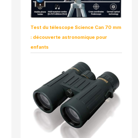
Test du télescope Science Can 70 mm
: découverte astronomique pour
enfants