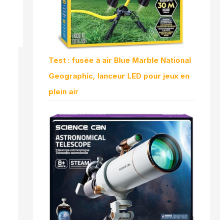
Test : fusée à air Blue Marble National
Geographic, lanceur LED pour jeux en
plein air