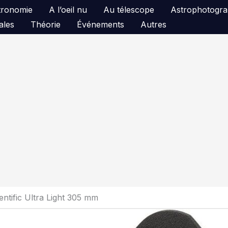
astronomie
A l’oeil nu
Au télescope
Astrophotogra
ales
Théorie
Événements
Autres
entific Ultra Light 305 mm