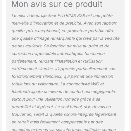
Mon avis sur ce produit
divertissement
personnalisé. Son
Le mini vidéoprojecteur PUTRIMS S28 est une petite
support réglable 360°
merveille d’innovation et de praticité. Avec son rapport
permet de projeter des
images nettes sur le
qualité-prix exceptionnel, ce projecteur portable offre
mur/la tente
une qualité d’image remarquable qui ravit par la vivacité
extérieure/au plafond,
de ses couleurs. Sa fonction de mise au point et de
transformant n'importe
correction trapézoïdale automatiques fonctionne
quel espace en véritable
parfaitement, rendant l’installation et l’utilisation
home cinéma. 💖【Dolby
Audio Immersif,
extrêmement simples. J’apprécie particulièrement son
Bluetooth 5.4
fonctionnement silencieux, qui permet une immersion
Bidirectionnel】Ce
totale lors du visionnage. La connectivité WiFi et
vidéoprojecteur 4k
Bluetooth ajoute un niveau de confort non négligeable,
intègre le Dolby Audio et
un système de son
surtout pour une utilisation nomade grâce à sa
surround stéréo avec
portabilité et légèreté. Le seul bémol, si je devais en
l’équilibrage sonore AI,
trouver un, serait la qualité sonore intégrée légèrement
offrant une expérience
en retrait mais facilement compensable par des
audio immersive,
transformant chaque
enceintes externes via ses interfaces multiples comme