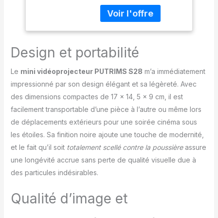
autorisés, le projecteur
Rétroprojecteur
S29 est un
WiFi6 Bluetooth
vidéoprojecteur
FHD 1080P Zoom
intelligent officiel
50% Projecteur
autorisé par des apps,
Home Cinéma
Design et portabilité
offrant une expérience
plus sûre et stable.
Le
mini vidéoprojecteur PUTRIMS S28
m’a immédiatement
Accédez en un clic à 10
impressionné par son design élégant et sa légèreté. Avec
000+ Apps de streaming
des dimensions compactes de 17 x 14, 5 x 9 cm, il est
certifiées, tells que
Netflix
facilement transportable d’une pièce à l’autre ou même lors
inclus/YouTube/Prime
de déplacements extérieurs pour une soirée cinéma sous
Video,etc. Sans
les étoiles. Sa finition noire ajoute une touche de modernité,
équipement
et le fait qu’il soit
totalement scellé contre la poussière
assure
supplémentaire.
Profitez-vous d'une
une longévité accrue sans perte de qualité visuelle due à
bibliothèque de millions
des particules indésirables.
de vidéos. Navigateur
web/App Store/Mes
Qualité d’image et
APPS intégrés pour un
divertissement