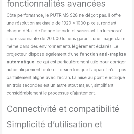
fonctionnalités avancées
personnalisé. Son
support réglable 360°
permet de projeter des
Côté performance, le PUTRIMS S28 ne déçoit pas. Il offre
images nettes sur le
une résolution maximale de 1920 x 1080 pixels, rendant
mur/la tente
chaque détail de l’image limpide et saisissant. La luminosité
extérieure/au plafond,
impressionnante de 20 000 lumens garantit une image claire
transformant n'importe
quel espace en véritable
même dans des environnements légèrement éclairés. Le
home cinéma. 💖【Dolby
projecteur dispose également d’une
fonction anti-trapèze
Audio Immersif,
automatique
, ce qui est particulièrement utile pour corriger
Bluetooth 5.4
automatiquement toute distorsion lorsque l’appareil n’est pas
Bidirectionnel】Ce
vidéoprojecteur 4k
parfaitement aligné avec l’écran. La mise au point électrique
intègre le Dolby Audio et
en trois secondes est un autre atout majeur, simplifiant
un système de son
considérablement le processus d’ajustement.
surround stéréo avec
l’équilibrage sonore AI,
Connectivité et compatibilité
offrant une expérience
audio immersive,
transformant chaque
Simplicité d’utilisation et
soirée cinéma en un
voyage sensoriel