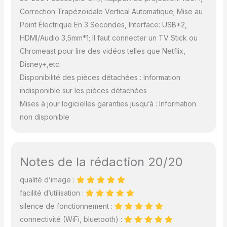
focale est également
Correction Trapézoïdale Vertical Automatique; Mise au
équipé de ports HDMI,
USB et audio 3,5mm,
Point Électrique En 3 Secondes, Interface: USB*2,
facilitant la connexion à
HDMI/Audio 3,5mm*1; Il faut connecter un TV Stick ou
des dispositifs externes,
Chromeast pour lire des vidéos telles que Netflix,
comme TV
Disney+,etc.
Stick/Chrome
Book/ordinateurs
Disponibilité des pièces détachées : Information
portables/Clé USB/X-
indisponible sur les pièces détachées
Box/PS5/haut-
Mises à jour logicielles garanties jusqu’à : Information
parleurs,etc. Entrez dans
non disponible
une nouvelle ère de
compatibilité sans faille!
💖【Plusieurs Méthodes
d'Installation, Garantie
Notes de la rédaction 20/20
de 3 Ans】Il y a un trou
de vis de 1/4 pouce au
qualité d’image :
bas du projecteur, qui
facilité d’utilisation :
prend en charge la
projection polyvalente
silence de fonctionnement :
sur le bureau/mur/au
connectivité (WiFi, bluetooth) :
plafond. Et le