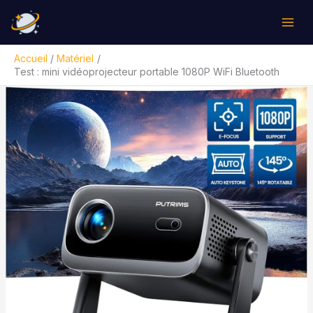
Aller
Rechercher
au
contenu
Accueil
Matériel
Test : mini vidéoprojecteur portable 1080P WiFi Bluetooth