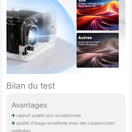
le scintillement des
néons de « Blade Runner
». Avec un rapport de
projection de 1,1: 1, créez
une image
époustouflante de 100‘’
avec une diatance
seulement de 2,4m,
transformant même les
espaces exiguës en une
expérience
cinématographique
IMAX. 💖【AI Auto Focus,
Auto Keystone Vertical,
Bilan du test
Zoom 50%】Ce
vidéoprojecteur portable
4k allie une correction
Avantages
trapézoïdale
automatique verticale et
rapport qualité-prix exceptionnel
une mise au point
qualité d’image excellente avec des couleurs bien
automatique par AI, vous
restituées
offrant instantanément