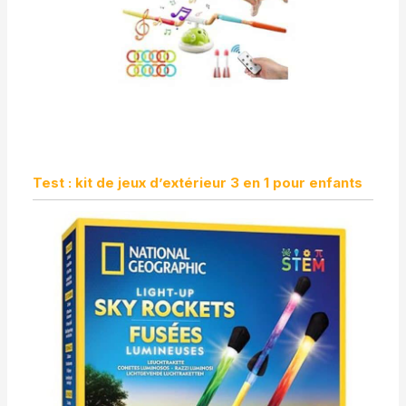
technologie HDMI
ARC/CEC, le projecteur
4k S29 s'intègre
parfaitement à votre
écosystème home
cinéma. Son WiFi6 ultra-
rapide vous permet une
connexion sans fil avec
votre smartphone
iOS/Android/Tablettes,
Test : kit de jeux d’extérieur 3 en 1 pour enfants
offrant des images
fluides pour vos
événements sportifs en
direct, vos jeux en ligne,
etc., et une expérience
de divertissement
optimale. Le
vidéoprojecteur courte
focale est également
équipé de ports HDMI,
USB et audio 3,5mm,