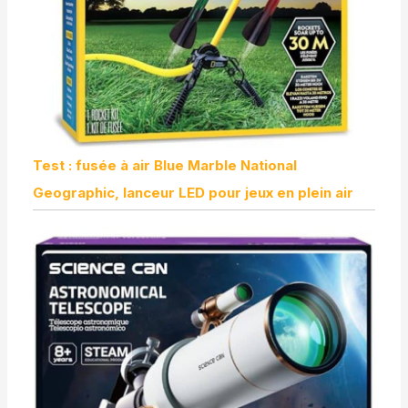
facilitant la connexion à
des dispositifs externes,
comme TV
Stick/Chrome
Book/ordinateurs
portables/Clé USB/X-
Box/PS5/haut-
parleurs,etc. Entrez dans
une nouvelle ère de
Test : fusée à air Blue Marble National
compatibilité sans faille!
Geographic, lanceur LED pour jeux en plein air
💖【Plusieurs Méthodes
d'Installation, Garantie
de 3 Ans】Il y a un trou
de vis de 1/4 pouce au
bas du projecteur, qui
prend en charge la
projection polyvalente
sur le bureau/mur/au
plafond. Et le
vidéoprojecteur courte
focale ne pèse que
0,6kg, facile à