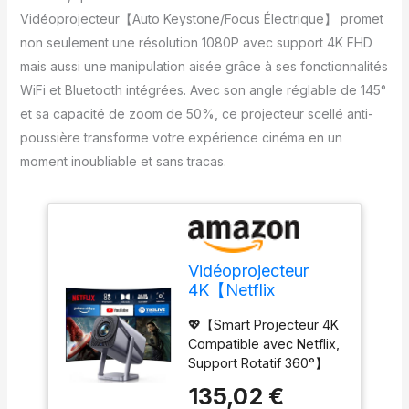
Vidéoprojecteur【Auto Keystone/Focus Électrique】 promet
non seulement une résolution 1080P avec support 4K FHD
mais aussi une manipulation aisée grâce à ses fonctionnalités
WiFi et Bluetooth intégrées. Avec son angle réglable de 145°
et sa capacité de zoom de 50%, ce projecteur scellé anti-
poussière transforme votre expérience cinéma en un
moment inoubliable et sans tracas.
Vidéoprojecteur
4K【Netflix
Ready/Dolby】 Auto
💖【Smart Projecteur 4K
Focus/Keystone
Compatible avec Netflix,
30000 Lumens
Support Rotatif 360°】
Projecteur Portable
Contrairement aux
4K Courte Focale,
135,02 €
projecteurs Android non
Rotatif 360°