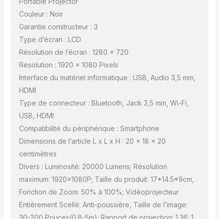
Portable Projector
💖【WiFi6 Ultra-Rapide,
Couleur : Noir
HDMI CEC/ARC, Large
Compatibilité】Grâce à la
Garantie constructeur : 3
technologie HDMI
Type d’écran : LCD
ARC/CEC, le projecteur
Résolution de l’écran : 1280 x 720
4k S29 s'intègre
Resolution : 1920 x 1080 Pixels
parfaitement à votre
Interface du matériel informatique : USB, Audio 3,5 mm,
écosystème home
cinéma. Son WiFi6 ultra-
HDMI
rapide vous permet une
Type de connecteur : Bluetooth, Jack 3,5 mm, Wi-Fi,
connexion sans fil avec
USB, HDMI
votre smartphone
Compatibilité du périphérique : Smartphone
iOS/Android/Tablettes,
offrant des images
Dimensions de l’article L x L x H : 20 x 18 x 20
fluides pour vos
centimètres
événements sportifs en
Divers : Luminosité: 20000 Lumens; Résolution
direct, vos jeux en ligne,
maximum: 1920x1080P; Taille du produit: 17*14.5*9cm,
etc., et une expérience
de divertissement
Fonction de Zoom: 50% à 100%; Vidéoprojecteur
optimale. Le
Entièrement Scellé: Anti-poussière, Taille de l’image:
vidéoprojecteur courte
30-200 Pouces(0.8-5m); Rapport de projection: 1.36: 1,