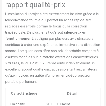
rapport qualité-prix
extraordinaire. Le
Bluetooth 5.4
L’installation du projet a été extrêmement intuitive grâce à la
bidirectionnel vous
permet de connecter
télécommande fournie qui permet un accès rapide aux
sans fil des
réglages essentiels comme le focus ou la correction
enceintes/casques
trapézoïdale. De plus, le fait qu’il soit
silencieux en
Bluetooth/barre de son
fonctionnement
, souligné par plusieurs avis utilisateurs,
pour profiter d'effets
sonores
contribue à créer une expérience immersive sans distraction
cinématographiques
sonore. Lorsqu’on considère son prix abordable comparé à
immersifs, mais aussi de
d’autres modèles sur le marché offrant des caractéristiques
vous connecter au
similaires, le PUTRIMS S28 représente indéniablement un
Bluetooth de votre
téléphone pour écouter
excellent rapport qualité-prix accessible tant aux amateurs
de la musique, ce qui en
qu’aux novices en quête d’un premier vidéoprojecteur
fait un haut-parleur
portable performant.
Bluetooth indépendant
qui peut être utilisé pour
Caractéristique
Détail
les fêtes, la détente ou
la lecture de playlists
avant le sommeil. 💖
Luminosité
20 000 Lumens