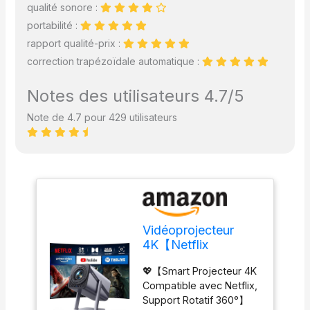
qualité sonore :
vidéoprojecteur courte
portabilité :
focale ne pèse que
0,6kg, facile à
rapport qualité-prix :
transporter et s'adapte à
correction trapézoïdale automatique :
vos différents scénarios
d'utilisation et
Notes des utilisateurs 4.7/5
contraintes d'espace. En
cas de problème avec le
Note de 4.7 pour 429 utilisateurs
vidéoprojecteur
extérieur 4k iWIMIUS
S29, veuillez consulter
notre SAV dans le
manuel pour une solution
rapide et efficace.
Vidéoprojecteur
4K【Netflix
Ready/Dolby】 Auto
💖【Smart Projecteur 4K
Focus/Keystone
Compatible avec Netflix,
30000 Lumens
Support Rotatif 360°】
Projecteur Portable