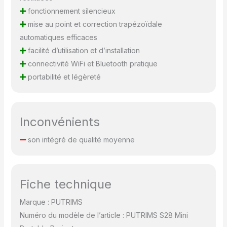
une image rectangulaire
fonctionnement silencieux
nette et parfaite. Qu'il
mise au point et correction trapézoïdale
s'agisse de projeter sur
automatiques efficaces
un mur de salon ou un
facilité d’utilisation et d’installation
plafond mansardé, il
s'adapte facilement à
connectivité WiFi et Bluetooth pratique
vos besoins. Le
portabilité et légèreté
rétroprojecteur peut
générer un écran géant
de 40''-300'' sur une
distance de 1-6m. Avec
Inconvénients
sa fonction de zoom de
50%-100% et à sa
son intégré de qualité moyenne
correction trapézoïdale
4P, vous pouvez ajuster
facilement la taille de
l'écran et l'image. Idéal
Fiche technique
pour le home cinéma, les
soirées de cinéma dans
Marque : PUTRIMS
le jardin, les jeux vidéo
Numéro du modèle de l’article : PUTRIMS S28 Mini
immersifs, le yoga,etc.