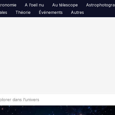
astronomie
A l’oeil nu
Au télescope
Astrophotogra
ales
Théorie
Événements
Autres
lorer dans l’univers