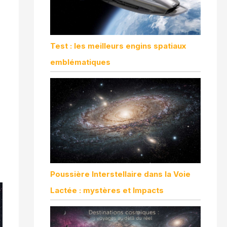
Test : les meilleurs engins spatiaux
emblématiques
Poussière Interstellaire dans la Voie
Lactée : mystères et Impacts