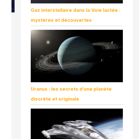
Gaz interstellaire dans la Voie lactée :
mystères et découvertes
Uranus : les secrets d’une planète
discrète et originale