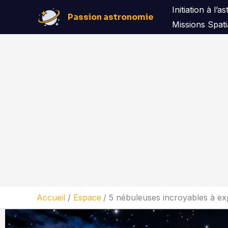
Aller
Initiation à l’
Passion astronomie
au
Missions Spati
contenu
Accueil
Espace
5 nébuleuses incroyables à exp