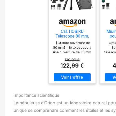
CELTICBIRD
Misi
Télescope 80 mm,
pou
Ouverture 600 mm
Adu
【Grande ouverture de
Opti
pour Adultes
Ouver
80 mm】 : le télescope a
Su
débutants en
Ré
une ouverture de 80 mm
télesco
Astronomie –
3
et une lentille en verre
est d
Télescope réfracteur
Trépi
139,99 €
optique entièrement
entiè
astronomique
24,
122,99 €
4
revêtue. Une ouverture
avec un
Portable entièrement
Tél
de 80 mm pour capturer
réf
Multicouche à Haute
Oc
plus d'images
transm
Transmission,
Adulte
lumineuses et une lentille
élevée,
Monture AZ
Astro
entièrement optique à
épous
revêtement multi-haute
ouve
transmission améliorent
offre
Importance scientifique
la luminosité et la clarté
capacit
La nébuleuse d’Orion est un laboratoire naturel pour
de l'image.
la lu
【Grossissement
cha
unique de comprendre comment les étoiles et les sy
optimal】 : notre
proté