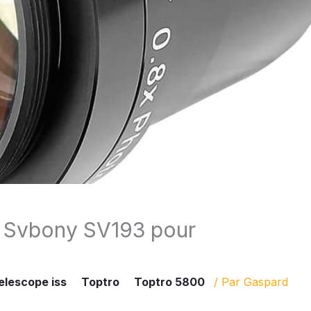
e Svbony SV193 pour
elescope iss
Toptro
Toptro 5800
/ Par
Gaspard