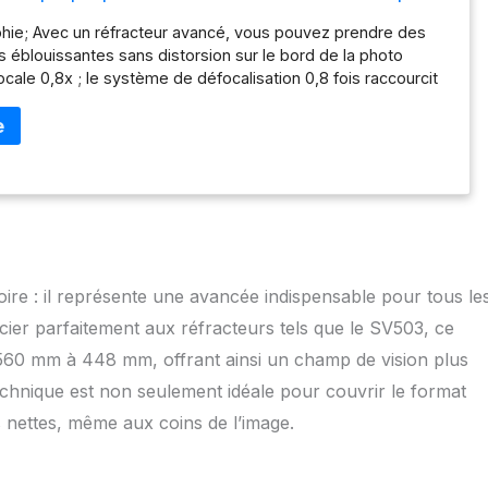
raphie
hie; Avec un réfracteur avancé, vous pouvez prendre des
 éblouissantes sans distorsion sur le bord de la photo
cale 0,8x ; le système de défocalisation 0,8 fois raccourcit
i peut répondre aux besoins d'une exposition suffisante en
mpatibilité; prise de 2 pouces connecte le miroir primaire;
 connecte la baïonnette de la caméra Image claire; lentille
ticouche et structure de lentille à 3 éléments à 2 groupes
ision; haut polissage; corps en aluminium fini anodisé dur
ire : il représente une avancée indispensable pour tous le
ier parfaitement aux réfracteurs tels que le SV503, ce
e 560 mm à 448 mm, offrant ainsi un champ de vision plus
echnique est non seulement idéale pour couvrir le format
 nettes, même aux coins de l’image.