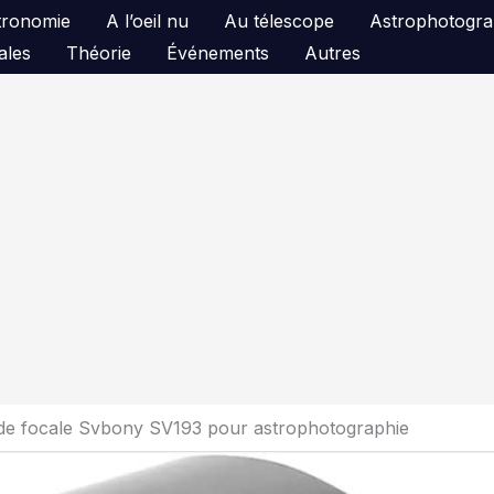
astronomie
A l’oeil nu
Au télescope
Astrophotogra
ales
Théorie
Événements
Autres
 de focale Svbony SV193 pour astrophotographie