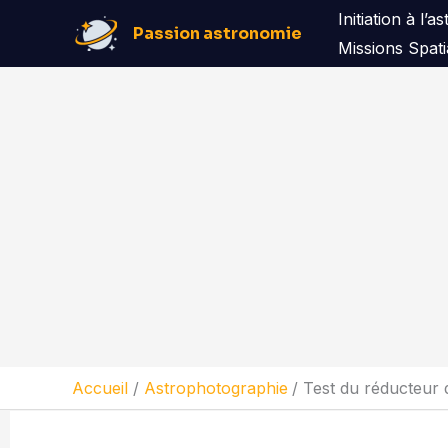
Aller
Initiation à l’
Passion astronomie
au
Missions Spati
contenu
Accueil
Astrophotographie
Test du réducteur