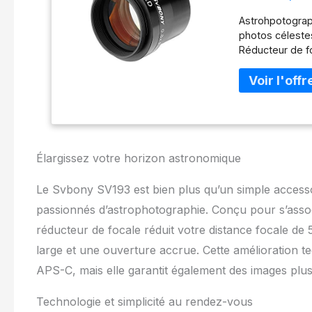
Astrophotog
Astrohpotograp
photos célestes
Réducteur de fo
l'exposition qu
peu de temps Co
M48x0.75 fileté
entièrement mul
Usinage de préc
Élargissez votre horizon astronomique
Le Svbony SV193 est bien plus qu’un simple accesso
passionnés d’astrophotographie. Conçu pour s’assoc
réducteur de focale réduit votre distance focale d
large et une ouverture accrue. Cette amélioration t
APS-C, mais elle garantit également des images plus
Technologie et simplicité au rendez-vous