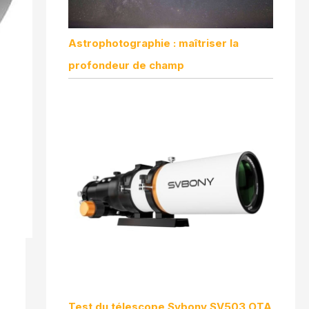
Astrophotographie : maîtriser la
profondeur de champ
Test du télescope Svbony SV503 OTA