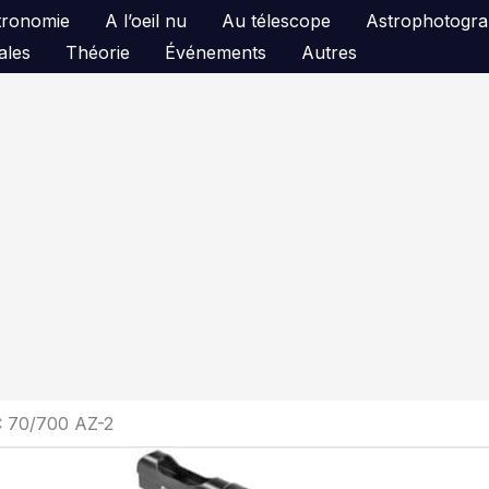
astronomie
A l’oeil nu
Au télescope
Astrophotogra
ales
Théorie
Événements
Autres
C 70/700 AZ-2