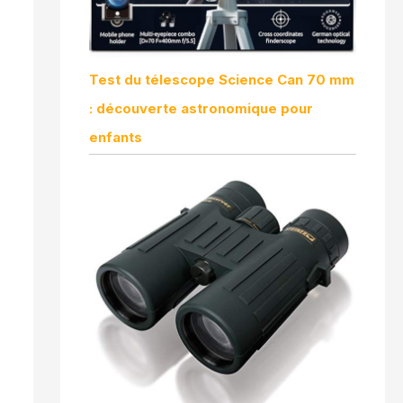
Test du télescope Science Can 70 mm
: découverte astronomique pour
enfants