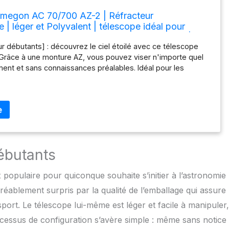
megon AC 70/700 AZ-2 | Réfracteur
 | léger et Polyvalent | télescope idéal pour
pour l'observation de la Lune et de la Nature |
 débutants] : découvrez le ciel étoilé avec ce télescope
luminium
er. Grâce à une monture AZ, vous pouvez viser n'importe quel
ment et sans connaissances préalables. Idéal pour les
les adultes. [Objectif 70 mm] : avec une ouverture de 70
ance focale de 700 mm, vous pouvez observer la Lune et
lanètes. Découvrez la beauté du ciel étoilé à travers un
e lunette d'observation terrestre recueille 36 % de lumière
s modèles 60 mm. [Rapidement prêt à l'emploi] : montage
ils supplémentaires. Trépied stable, réglable en hauteur.
 les objets vers le haut, le bas, la droite et la gauche.
débutants
 maximal de 140x] : idéal pour l'observation des grandes
aysage cratérisé de la Lune. Différents oculaires utilisables.
 populaire pour quiconque souhaite s’initier à l’astronomie
et] : Nous sommes une entreprise allemande avec plus de
tise dans le domaine de l'astronomie amateur. Notre
agréablement surpris par la qualité de l’emballage qui assure
 conseils professionnels honnêtes et un service après-
port. Le télescope lui-même est léger et facile à manipuler,
oit en ligne, par téléphone, par e-mail ou directement dans
re service en atelier professionnel comprend la réparation,
rocessus de configuration s’avère simple : même sans notice
 le réglage de votre télescope. La satisfaction de nos clients