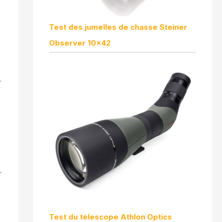
Test des jumelles de chasse Steiner
Observer 10×42
r
r
r
Test du télescope Athlon Optics