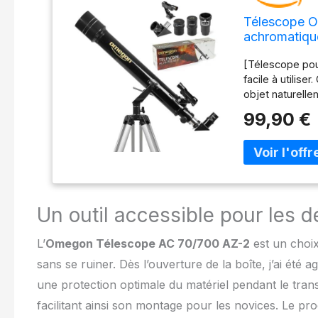
Télescope O
achromatique
débutants | 
[Télescope pour
trépied en A
facile à utilis
objet naturelle
adolescents et 
99,90 €
mm et une dist
les premières p
télescope. Cett
en plus que le
rapide sans out
Permet de suivre
Un outil accessible pour les 
[Grossissement
planètes et du p
L’
Omegon Télescope AC 70/700 AZ-2
est un choix
[Service compl
20 ans d'exper
sans se ruiner. Dès l’ouverture de la boîte, j’ai été 
promesse : des
une protection optimale du matériel pendant le trans
vente, que ce s
nos locaux. Not
facilitant ainsi son montage pour les novices. Le p
le nettoyage et