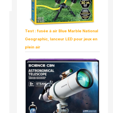
Test : fusée à air Blue Marble National
Geographic, lanceur LED pour jeux en
plein air