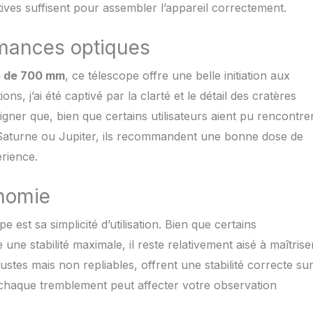
tives suffisent pour assembler l’appareil correctement.
 co
rmances optiques
e de 700 mm
, ce télescope offre une belle initiation aux
s, j’ai été captivé par la clarté et le détail des cratères
uligner que, bien que certains utilisateurs aient pu rencontre
e Saturne ou Jupiter, ils recommandent une bonne dose de
érience.
onomie
 est sa simplicité d’utilisation. Bien que certains
une stabilité maximale, il reste relativement aisé à maîtrise
stes mais non repliables, offrent une stabilité correcte su
chaque tremblement peut affecter votre observation