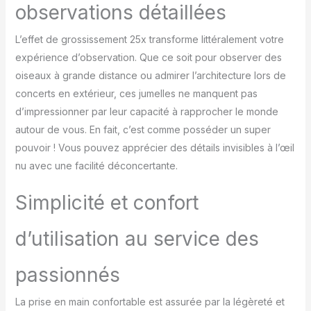
cette lunette
observations détaillées
monoculaire offre une
image claire même
L’effet de grossissement 25x transforme littéralement votre
lorsque vous explorez la
expérience d’observation. Que ce soit pour observer des
nuit. Son objectif
oiseaux à grande distance ou admirer l’architecture lors de
recouvert d'un film vert
FMC capte et réfléchit la
concerts en extérieur, ces jumelles ne manquent pas
lumière nocturne, ce qui
d’impressionner par leur capacité à rapprocher le monde
lui permet de fonctionner
autour de vous. En fait, c’est comme posséder un super
tant qu'il existe une
pouvoir ! Vous pouvez apprécier des détails invisibles à l’œil
source lumineuse vers
votre cible. (Veuillez
nu avec une facilité déconcertante.
noter que la lunette ne
fonctionne pas dans
Simplicité et confort
l'obscurité totale.)
Trépied et adaptateur
d’utilisation au service des
pour smartphone pour
une expérience encore
plus riche : pour tenir le
passionnés
télescope monoculaire
compact à la main de
La prise en main confortable est assurée par la légèreté et