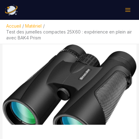
Aller
Rechercher
au
contenu
Accueil
Matériel
Test des jumelles compactes 25X60 : expérience en plein air
avec BAK4 Prism