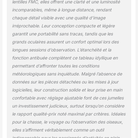
lentilles FMC, elles offrent une clarté et une luminosité
à traitement multicouche
incomparables, même à longue distance, rendant
complet (FMC), qui
chaque détail visible avec une qualité d’image
améliorent
considérablement la
irréprochable. Leur conception compacte et légère
transmission de la
garantit une portabilité sans tracas, tandis que les
lumière, réduisent la
grands oculaires assurent un confort optimal lors des
distorsion et le flou, et
longues sessions d’observation. L’étanchéité et la
offrent une image
lumineuse, réaliste et
fonction antibuée complètent ce tableau idyllique en
nette à différentes
permettant d’affronter toutes les conditions
distances et dans
météorologiques sans inquiétude. Malgré l’absence de
différentes conditions
données sur les pièces détachées ou les mises à jour
d'éclairage. Assistez vos
aventures dans des
logicielles, leur construction solide et leur prise en main
conditions de faible
confortable avec réglage ajustable font de ces jumelles
luminosité : grâce à son
un investissement judicieux, surtout lorsqu’on considère
excellente efficacité de
le rapport qualité-prix noté maximal par critères. Idéales
transmission lumineuse,
cette lunette
pour la chasse, le voyage ou l’observation des oiseaux,
monoculaire offre une
elles s’affirment véritablement comme un outil
image claire même
indispensable pour les passionnés d’activités en plein