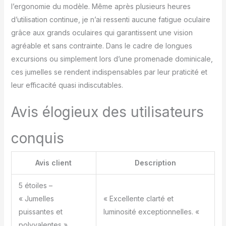
manière plus sûre et
l’ergonomie du modèle. Même après plusieurs heures
obtenir des images
d’utilisation continue, je n’ai ressenti aucune fatigue oculaire
stables, nous vous
recommandons de
grâce aux grands oculaires qui garantissent une vision
l'utiliser avec le trépied
agréable et sans contrainte. Dans le cadre de longues
robuste inclus et un
excursions ou simplement lors d’une promenade dominicale,
adaptateur pour
ces jumelles se rendent indispensables par leur praticité et
téléphone afin de
pouvoir immortaliser
leur efficacité quasi indiscutables.
toutes les vues
incroyables en prenant
Avis élogieux des utilisateurs
des photos ou en filmant
des vidéos. Il est
conquis
compatible avec la
plupart des
smartphones, y compris
Avis client
Description
les téléphones Android
et iOS, ce qui garantit un
5 étoiles –
large éventail
« Jumelles
« Excellente clarté et
d'utilisations. Un
puissantes et
luminosité exceptionnelles. «
compagnon d'aventure
en plein air et un
polyvalentes »