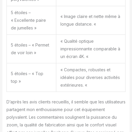
excellent cadeau : le
télescope monoculaire
5 étoiles –
« Image claire et nette même à
10X40 pour l'observation
« Excellente paire
des étoiles est un
longue distance. «
de jumelles »
équipement
indispensable pour
« Qualité optique
diverses activités de
5 étoiles – « Permet
plein air, notamment
impressionnante comparable à
de voir loin »
l'observation des
un écran 4K. «
étoiles, l'escalade, le
camping, la randonnée,
« Compactes, robustes et
le golf, l'observation de
5 étoiles – « Top
idéales pour diverses activités
paysages, les concerts,
top »
les événements sportifs,
extérieures. «
les voyages,
l'astronomie, etc. C'est
D’après les avis clients recueillis, il semble que les utilisateurs
également un cadeau
idéal pour tous les
partagent mon enthousiasme pour cet équipement
amateurs de plein air
polyvalent. Les commentaires soulignent la puissance du
que vous connaissez.
zoom, la qualité de fabrication ainsi que le confort visuel