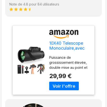
Note de 4.8 pour 84 utilisateurs
10X40 Telescope
Monoculaire,avec
BAK4 Prism FMC
Puissance de
Lentille, Jumelle
grossissement élevée,
Monoculaire
double mise au point et
Adultes,Grande
champ de vision plus
Oculaire Compact
29,99 €
large : ce télescope
Antibuée et Etanche
monoculaire haute
pour Chasse en
puissance peut atteindre
Plein air Concerts
un grossissement réel
Voyage Observation
de 80X lorsqu'il est
des Oiseaux
utilisé avec un objectif