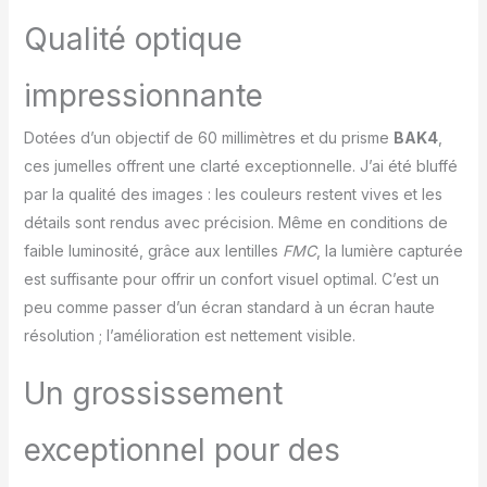
zoom est équipé d'un
Qualité optique
prisme BAK4 et d'une
lentille en verre optique
à traitement multicouche
impressionnante
complet (FMC), qui
améliorent
Dotées d’un objectif de 60 millimètres et du prisme
BAK4
,
considérablement la
ces jumelles offrent une clarté exceptionnelle. J’ai été bluffé
transmission de la
par la qualité des images : les couleurs restent vives et les
lumière, réduisent la
distorsion et le flou, et
détails sont rendus avec précision. Même en conditions de
offrent une image
faible luminosité, grâce aux lentilles
FMC
, la lumière capturée
lumineuse, réaliste et
est suffisante pour offrir un confort visuel optimal. C’est un
nette à différentes
peu comme passer d’un écran standard à un écran haute
distances et dans
différentes conditions
résolution ; l’amélioration est nettement visible.
d'éclairage. Assistez vos
aventures dans des
Un grossissement
conditions de faible
luminosité : grâce à son
exceptionnel pour des
excellente efficacité de
transmission lumineuse,