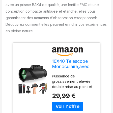
avec un prisme BAK4 de qualité, une lentille FMC et une
conception compacte antibuée et étanche, elles vous
garantissent des moments d’observation exceptionnels.
Découvrez comment elles peuvent enrichir vos expériences
en pleine nature.
10X40 Telescope
Monoculaire,avec
BAK4 Prism FMC
Puissance de
Lentille, Jumelle
grossissement élevée,
Monoculaire
double mise au point et
Adultes,Grande
champ de vision plus
Oculaire Compact
29,99 €
large : ce télescope
Antibuée et Etanche
monoculaire haute
pour Chasse en
puissance peut atteindre
Plein air Concerts