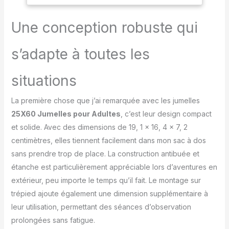
un grossissement réel
Voyage Observation
de 80X lorsqu'il est
des Oiseaux
utilisé avec un objectif
Une conception robuste qui
10X pour smartphone. Sa
double mise au point
s’adapte à toutes les
vous aide à capturer
rapidement la cible,
tandis que la grande
situations
lentille objective offre un
angle de vision large
La première chose que j’ai remarquée avec les jumelles
pouvant atteindre 8
25X60 Jumelles pour Adultes
, c’est leur design compact
degrés et un champ de
et solide. Avec des dimensions de 19, 1 x 16, 4 x 7, 2
vision (FOV) de 328
pieds/1000 yards (100
centimètres, elles tiennent facilement dans mon sac à dos
m/1000 m), présentant
sans prendre trop de place. La construction antibuée et
une image haute
étanche est particulièrement appréciable lors d’aventures en
définition détaillée de
extérieur, peu importe le temps qu’il fait. Le montage sur
votre cible. Lentille en
verre optique
trépied ajoute également une dimension supplémentaire à
professionnelle pour une
leur utilisation, permettant des séances d’observation
image claire : notre
prolongées sans fatigue.
télescope monoculaire à