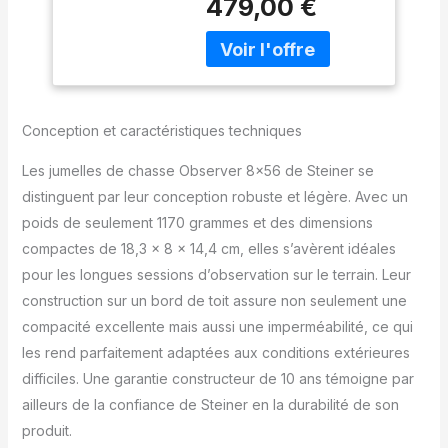
479,00 €
fournit des images
même dans de
lumineuses et brillantes
Mauvaises
même au crépuscule ou
Conditions
la nuit MISE AU POINT
d'éclairage
FACILE - La mise au point
rapide permet une mise
Conception et caractéristiques techniques
au point minimale et
continue sur la molette
Les jumelles de chasse Observer 8×56 de Steiner se
centrale pour une
distinguent par leur conception robuste et légère. Avec un
netteté rapide et
poids de seulement 1170 grammes et des dimensions
absolue du gros plan à
l'infini MISE AU POINT
compactes de 18,3 x 8 x 14,4 cm, elles s’avèrent idéales
FACILE - La mise au point
pour les longues sessions d’observation sur le terrain. Leur
rapide permet une mise
construction sur un bord de toit assure non seulement une
au point minimale et
compacité excellente mais aussi une imperméabilité, ce qui
continue sur la molette
centrale pour une
les rend parfaitement adaptées aux conditions extérieures
netteté rapide et
difficiles. Une garantie constructeur de 10 ans témoigne par
absolue du gros plan à
ailleurs de la confiance de Steiner en la durabilité de son
l'infini EXCELLENTE
produit.
QUALITÉ - Boîtier