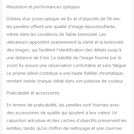
durable, fonctionnalité
Résolution et performances optiques
dans la plage de
température de -15 °C à
Dotées d’un zoom optique de 8x et d’objectifs de 56 mm,
+55 °C, étanche,
les jumelles offrent une qualité d’image époustouflante,
antibuée grâce au
remplissage d'azote,
même dans les conditions de faible luminosité. Les
garantie 10 ans
utilisateurs rapportent unanimement la clarté et la luminosité
ACCESSOIRES
des images, qui facilitent l’identification des détails jusqu’à
COMPLETS - sac, sangle
une distance de 5 km. La stabilité de l’image fournie par le
en néoprène, housse de
pluie, capuchons
zoom 8x assure une observation confortable et sans fatigue.
d'objectif
Le prisme utilisé contribue à une haute fidélité chromatique,
rendant visible chaque détail dans son justesse de couleur.
Praticabilité et accessoires
En termes de praticabilité, les jumelles sont fournies avec
des accessoires de qualité qui ajoutent à leur valeur. Un
capuchon anti-pluie et des caches d’objectifs préservent les
lentilles, tandis qu’un chiffon de nettoyage et une courroie