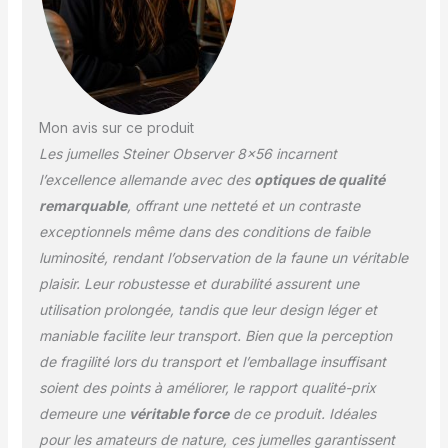
continue sur la molette
centrale pour une
netteté rapide et
absolue du gros plan à
l'infini EXCELLENTE
QUALITÉ - Boîtier
Mon avis sur ce produit
durable, fonctionnalité
Les jumelles Steiner Observer 8×56 incarnent
dans la plage de
température de -15 °C à
l’excellence allemande avec des
optiques de qualité
+55 °C, étanche,
remarquable
, offrant une netteté et un contraste
antibuée grâce au
exceptionnels même dans des conditions de faible
remplissage d'azote,
luminosité, rendant l’observation de la faune un véritable
garantie 10 ans
ACCESSOIRES
plaisir. Leur robustesse et durabilité assurent une
COMPLETS - sac, sangle
utilisation prolongée, tandis que leur design léger et
en néoprène, housse de
maniable facilite leur transport. Bien que la perception
pluie, capuchons
de fragilité lors du transport et l’emballage insuffisant
d'objectif
soient des points à améliorer, le rapport qualité-prix
demeure une
véritable force
de ce produit. Idéales
pour les amateurs de nature, ces jumelles garantissent