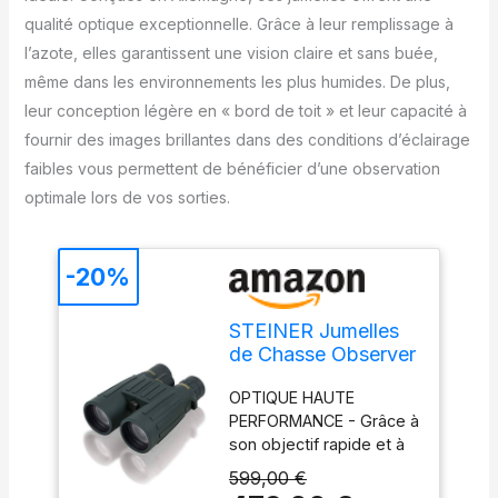
qualité optique exceptionnelle. Grâce à leur remplissage à
l’azote, elles garantissent une vision claire et sans buée,
même dans les environnements les plus humides. De plus,
leur conception légère en « bord de toit » et leur capacité à
fournir des images brillantes dans des conditions d’éclairage
faibles vous permettent de bénéficier d’une observation
optimale lors de vos sorties.
-20%
STEINER Jumelles
de Chasse Observer
8x56 - Optique de
OPTIQUE HAUTE
qualité Allemande,
PERFORMANCE - Grâce à
remplie d'azote,
son objectif rapide et à
Conception de Bord
son optique à contraste
de Toit légère,
599,00 €
élevé, l'Observer 8x56
Images Brillantes