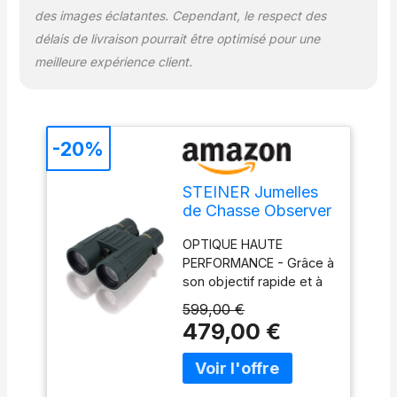
des images éclatantes. Cependant, le respect des
délais de livraison pourrait être optimisé pour une
meilleure expérience client.
-20%
STEINER Jumelles
de Chasse Observer
8x56 - Optique de
OPTIQUE HAUTE
qualité Allemande,
PERFORMANCE - Grâce à
remplie d'azote,
son objectif rapide et à
Conception de Bord
son optique à contraste
de Toit légère,
599,00 €
élevé, l'Observer 8x56
Images Brillantes
479,00 €
fournit des images
même dans de
lumineuses et brillantes
Mauvaises
même au crépuscule ou
Conditions
la nuit MISE AU POINT
d'éclairage