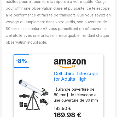
adultes pourrait bien être la réponse à votre quête. Conçu
pour offrir une observation claire et puissante, ce télescope
allie performance et facilité de transport. Que vous soyez en
voyage ou simplement dans votre jardin, son ouverture de
80 mm et sa monture AZ vous permettront de découvrir le
ciel étoilé avec une précision remarquable, rendant chaque
observation inoubliable.
-8%
Celticbird Telescope
for Adults High
Power, Travel
【Grande ouverture de
Telescopes for
80 mm】 le télescope a
Adults, Gifts for
une ouverture de 80 mm
Astronomy
et une lentille en verre
Beginners, 80mm
183,90 €
optique entièrement
Aperture, 900
169,98 €
revêtue. La grande