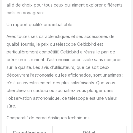
améliorer la transmission
allié de choix pour tous ceux qui aiment explorer différents
de la lumière et réduire
ciels en voyageant.
la réflexion de la lumière.
Cela vous apportera des
Un rapport qualité-prix imbattable
images plus lumineuses
et plus claires.
Avec toutes ses caractéristiques et ses accessoires de
【Portable et stable】
qualité fournis, le prix du télescope Celticbird est
notre télescope
réfracteur dispose d'un
particulièrement compétitif. Celticbird a réussi le pari de
sac à dos, d'un trépied
créer un instrument d’astronomie accessible sans compromis
réglable en aluminium et
sur la qualité. Les avis d’utilisateurs, que ce soit ceux
d'un adaptateur
découvrant l’astronomie ou les aficionados, sont unanimes :
téléphonique amélioré.
Tous les accessoires
c’est un investissement des plus satisfaisants. Que vous
peuvent être emballés
cherchiez un cadeau ou souhaitiez vous plonger dans
dans le sac, ce qui est
l’observation astronomique, ce télescope est une valeur
pratique à transporter et
sûre.
à ranger pour voyager.
Le trépied est stable et
Comparatif de caractéristiques techniques
la hauteur peut être
ajustée de 17,7" à 52",
ce qui convient aux
Caractéristique
Détail