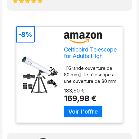
-8%
Celticbird Telescope
for Adults High
Power, Travel
【Grande ouverture de
Telescopes for
80 mm】 le télescope a
Adults, Gifts for
une ouverture de 80 mm
Astronomy
et une lentille en verre
Beginners, 80mm
183,90 €
optique entièrement
Aperture, 900
169,98 €
revêtue. La grande
Refractor Telescope
ouverture peut capturer
with AZ Mount
plus de lumière, la lentille
optique à haute
transmission peut
améliorer la transmission