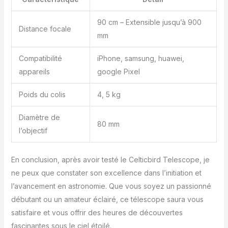
adultes et aux enfants.
Avec l'adaptateur
90 cm – Extensible jusqu’à 900
Distance focale
téléphonique, vous
mm
pouvez prendre de
superbes photos via
Compatibilité
iPhone, samsung, huawei,
votre téléphone. 【Facile
appareils
google Pixel
à utiliser】 Ce télescope
est facile à assembler
Poids du colis
4, 5 kg
même pour les
débutants en astronomie
et les enfants. Vous
Diamètre de
80 mm
pouvez configurer
l’objectif
facilement avec le
manuel d'installation
détaillé et la vidéo.
En conclusion, après avoir testé le Celticbird Telescope, je
Aucun outil n'est requis.
ne peux que constater son excellence dans l’initiation et
Nous fournissons un
l’avancement en astronomie. Que vous soyez un passionné
service de satisfaction
débutant ou un amateur éclairé, ce télescope saura vous
de 3 ans. Si vous avez
satisfaire et vous offrir des heures de découvertes
des questions sur le
produit et le service,
fascinantes sous le ciel étoilé.