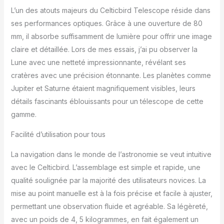
s'agisse d'observer la
L’un des atouts majeurs du Celticbird Telescope réside dans
lune ou de visualiser des
ses performances optiques. Grâce à une ouverture de 80
planètes, notre
mm, il absorbe suffisamment de lumière pour offrir une image
télescope peut répondre
à tous vos besoins.
claire et détaillée. Lors de mes essais, j’ai pu observer la
C'est un excellent
Lune avec une netteté impressionnante, révélant ses
télescope pour les
cratères avec une précision étonnante. Les planètes comme
adultes, les enfants de 8
Jupiter et Saturne étaient magnifiquement visibles, leurs
à 12 ans et les débutants
en astronomie.
détails fascinants éblouissants pour un télescope de cette
【Excellente optique 】
gamme.
le télescope
astronomique dispose
Facilité d’utilisation pour tous
d'une ouverture de 80
mm et d'une longueur
La navigation dans le monde de l’astronomie se veut intuitive
focale de 900 mm. La
avec le Celticbird. L’assemblage est simple et rapide, une
grande ouverture peut
qualité soulignée par la majorité des utilisateurs novices. La
capturer plus de lumière
mise au point manuelle est à la fois précise et facile à ajuster,
; La lentille optique à
revêtement multiple à
permettant une observation fluide et agréable. Sa légèreté,
haute transmission peut
avec un poids de 4, 5 kilogrammes, en fait également un