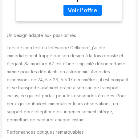
Refractor Telescope
ouverture peut capturer
with AZ Mount
plus de lumière, la lentille
optique à haute
transmission peut
améliorer la transmission
Un design adapté aux passionnés
de la lumière et réduire
la réflexion de la lumière,
Lors de mon test du téléscope Celticbird, j’ai été
de sorte que les
immédiatement frappé par son design à la fois robuste et
télescopes pour adultes
élégant. Sa monture AZ est d’une simplicité déconcertante,
en astronomie vous
apporteront des images
même pour les débutants en astronomie. Avec des
plus lumineuses et plus
dimensions de 74, 5 x 28, 5 x 17 centimètres, il est compact
claires. 【Grossissement
et se transporte aisément grâce à son sac de transport
45X-90X 】 le télescope
inclus, ce qui est parfait pour les escapades étoilées. Pour
est équipé de 2
oculaires (K10 mm, K20
ceux qui souhaitent immortaliser leurs observations, un
mm). Vous pouvez
support pour téléphone est ingenieusement intégré,
obtenir un
permettant de capturer chaque instant.
grossissement 45X-90X
avec une distance focale
Performances optiques remarquables
de 900 mm. Qu'il