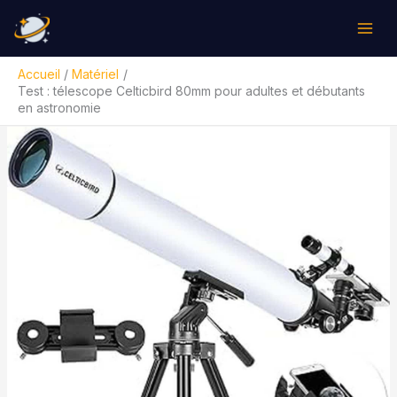
Aller
Rechercher
au
contenu
Accueil
Matériel
Test : télescope Celticbird 80mm pour adultes et débutants
en astronomie