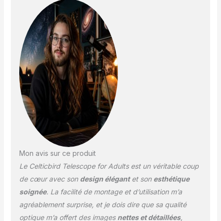
de la lumière et réduire
la réflexion de la lumière,
de sorte que les
télescopes pour adultes
en astronomie vous
apporteront des images
plus lumineuses et plus
claires. 【Grossissement
45X-90X 】 le télescope
est équipé de 2
oculaires (K10 mm, K20
mm). Vous pouvez
obtenir un
grossissement 45X-90X
avec une distance focale
Mon avis sur ce produit
de 900 mm. Qu'il
Le Celticbird Telescope for Adults est un véritable coup
s'agisse d'observer la
lune ou de visualiser des
de cœur avec son
design élégant
et son
esthétique
planètes, notre
soignée
. La facilité de montage et d’utilisation m’a
télescope peut répondre
agréablement surprise, et je dois dire que sa qualité
à tous vos besoins.
optique m’a offert des images
nettes et détaillées
,
C'est un excellent