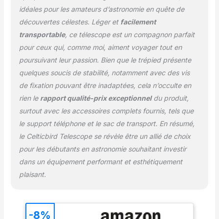
télescope pour les
idéales pour les amateurs d’astronomie en quête de
adultes, les enfants de 8
découvertes célestes. Léger et
facilement
à 12 ans et les débutants
transportable
, ce télescope est un compagnon parfait
en astronomie.
pour ceux qui, comme moi, aiment voyager tout en
【Excellente optique 】
le télescope
poursuivant leur passion. Bien que le trépied présente
astronomique dispose
quelques soucis de stabilité, notamment avec des vis
d'une ouverture de 80
de fixation pouvant être inadaptées, cela n’occulte en
mm et d'une longueur
rien le
rapport qualité-prix exceptionnel
du produit,
focale de 900 mm. La
grande ouverture peut
surtout avec les accessoires complets fournis, tels que
capturer plus de lumière
le support téléphone et le sac de transport. En résumé,
; La lentille optique à
le Celticbird Telescope se révèle être un allié de choix
revêtement multiple à
pour les débutants en astronomie souhaitant investir
haute transmission peut
dans un équipement performant et esthétiquement
améliorer la transmission
de la lumière et réduire
plaisant.
la réflexion de la lumière.
Cela vous apportera des
images plus lumineuses
-8%
et plus claires.