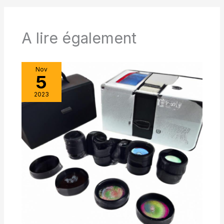
pouvoir utiliser l'appareil
photo principal pour prendre
des photos. 【Étanche,
antibuée et antidérapante】
A lire également
Empêche l'humidité, la
poussière et les débris de
pénétrer dans le télescope
jumelles - Conçues pour un
usage quotidien et la plupart
Nov
des environnements
5
extérieurs. En outre, la
protection extérieure en
2023
caoutchouc antidérapant
peut absorber les chocs tout
en offrant une prise ferme.