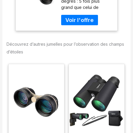
degrés : 5 fois plus
grand que celui de
jumelles grand champ
normales Découvrir des
champs d'étoiles et des
constellations entières
Plus d'étoiles : gain de
Découvrez d’autres jumelles pour l’observation des champs
1,5 magnitude environ
par rapport à l'œil nu
d’étoiles
Identifier des
constellations faibles
même en ville Image
particulièrement bonne
et nette, qui fait de
l'observation des étoiles
un plaisirUne