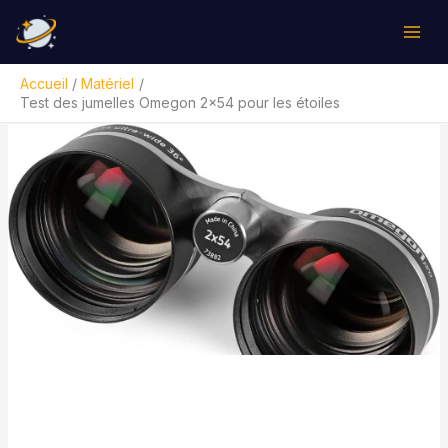
Aller
Rechercher
au
contenu
Accueil
Matériel
Test des jumelles Omegon 2×54 pour les étoiles