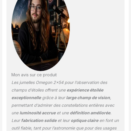
constellations faibles
même en ville Image
particulièrement bonne
et nette, qui fait de
l'observation des étoiles
un plaisirUne
Mon avis sur ce produit
Les jumelles Omegon 2×54 pour l’observation des
champs d’étoiles offrent une
expérience étoilée
exceptionnelle
grâce à leur
large champ de vision
,
permettant d’admirer des constellations entières avec
une
luminosité accrue
et une
définition améliorée
.
Leur
fabrication solide
et leur
optique claire
en font un
outil fiable, tant pour l’astronomie que pour des usages