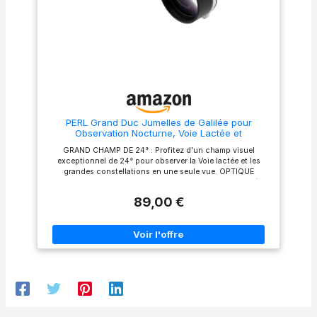
de champ; il semble presque
le bas pour un ajustement
que vous vous teniez sur une
rapide et confortable avec ou
très haute montagne dans
sans lunettes. 【Prismes BAK-
l'obscurité absolue; de la
4 et revêtement
distance de mise au point
multicouches】les lentilles
récente à l'infini; pas besoin
entièrement multicouches de
de tordre le cadre de
42 mm offrent la luminosité et
l'oculaire pour la mise au
la fidélité des couleurs dont
point et l'utilisation portable
vous avez besoin. Il dispose
Avec un grossissement de 2,1
également d'un
fois ; vous voyez des objets
grossissement 12x, le
PERL Grand Duc Jumelles de Galilée pour
environ deux fois plus gros
grossissement idéal pour
Observation Nocturne, Voie Lactée et
qu'à l'œil nu ; les lentilles
capturer les images les plus
Constellations
utilisées garantissent qu'une
claires, lumineuses et stables.
GRAND CHAMP DE 24° : Profitez d'un champ visuel
grande quantité de lumière
【Livré avec un adaptateur
exceptionnel de 24° pour observer la Voie lactée et les
pénètre dans les yeux ; il est
pour smartphone】Jumelles
grandes constellations en une seule vue. OPTIQUE
également très approprié pour
peuvent être utilisées avec un
LUMINEUSE : Objectifs de 40 mm et indice de luminosité de
regarder des drames dans les
support de trépied, ce qui est
400 pour une vision claire et détaillée même dans
petites et moyennes salles ;
très pratique lorsque vous
89,00 €
l'obscurité. CONSTRUCTION GALILÉENNE : Structure
appréciation de l'art ; salles
regardez quelque chose
optique de type Galiléen avec grossissement 2x, idéale
d'exposition, etc Finement
pendant une longue période.
pour une vision naturelle et immersive du ciel nocturne.
conçu; fabrication soignée;
Est également livré avec un
COMPACT ET LÉGER : Format de poche de 122 x 39 x 50
apparence exquise; facile à
adaptateur pour smartphone,
mm et poids d'environ 230 g, parfait pour la randonnée, le
transporter; l'objectif a un
pouvant accueillir des
bivouac et l'apprentissage du ciel étoilé. ACCESSOIRES
filetage de filtre standard de
largeurs comprises entre 5,7
INCLUS : Livré avec une courroie, un étui de transport et un
5,1 cm; qui fonctionne mieux
et 8,6 cm, ce qui le rend
chiffon microfibre pour une utilisation et un rangement
avec un filtre astronomique
compatible avec la plupart
pratiques.
léger
des appareils.Remarque: vous
devez désactiver le mode
macro du téléphone pour