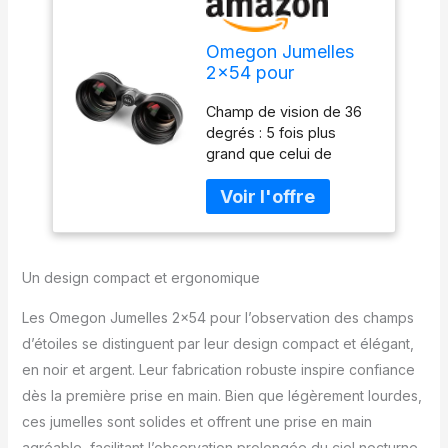
Omegon Jumelles
2×54 pour
l'observation des
Champ de vision de 36
Champs d'étoiles
degrés : 5 fois plus
grand que celui de
jumelles grand champ
normales Découvrir des
champs d'étoiles et des
constellations entières
Plus d'étoiles : gain de
Un design compact et ergonomique
1,5 magnitude environ
par rapport à l'œil nu
Les Omegon Jumelles 2×54 pour l’observation des champs
Identifier des
constellations faibles
d’étoiles se distinguent par leur design compact et élégant,
même en ville Image
en noir et argent. Leur fabrication robuste inspire confiance
particulièrement bonne
dès la première prise en main. Bien que légèrement lourdes,
et nette, qui fait de
ces jumelles sont solides et offrent une prise en main
l'observation des étoiles
un plaisirUne
agréable, facilitant l’observation prolongée du ciel nocturne.