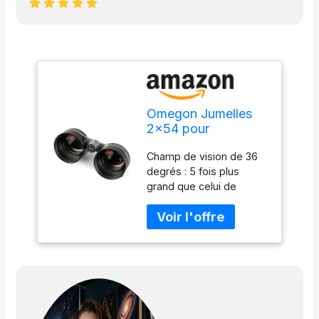
Omegon Jumelles
2×54 pour
l'observation des
Champ de vision de 36
Champs d'étoiles
degrés : 5 fois plus
grand que celui de
jumelles grand champ
normales Découvrir des
champs d'étoiles et des
constellations entières
Plus d'étoiles : gain de
1,5 magnitude environ
par rapport à l'œil nu
Identifier des