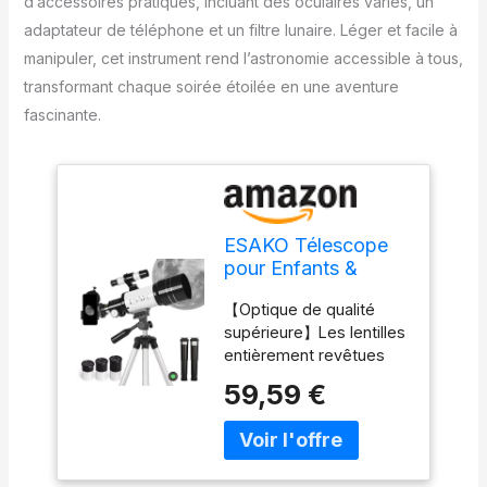
d’accessoires pratiques, incluant des oculaires variés, un
adaptateur de téléphone et un filtre lunaire. Léger et facile à
manipuler, cet instrument rend l’astronomie accessible à tous,
transformant chaque soirée étoilée en une aventure
fascinante.
ESAKO Télescope
pour Enfants &
Débutants, 70 mm
【Optique de qualité
Télescopes
supérieure】Les lentilles
réfracteurs
entièrement revêtues
Astronomiques avec
avec une faible perte de
3 Oculaires,
59,59 €
réflexion et une
Adaptateur de
transmission lumineuse
téléphone, Filtre
élevée créent des
Lunaire
images époustouflantes.