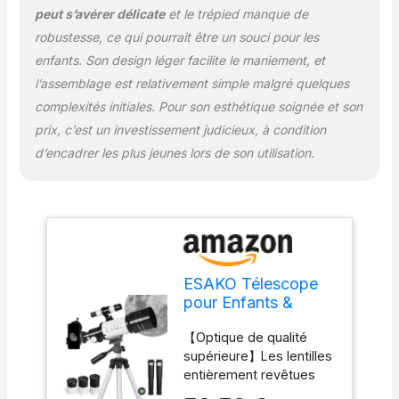
viseur à réticule 5x24 qui
peut s’avérer délicate
et le trépied manque de
facilite la localisation des
robustesse, ce qui pourrait être un souci pour les
cibles. Parfait pour les
enfants. Son design léger facilite le maniement, et
premiers acheteurs de
l’assemblage est relativement simple malgré quelques
télescopes , un cadeau
éclairant pour aider à
complexités initiales. Pour son esthétique soignée et son
favoriser l'amour de
prix, c’est un investissement judicieux, à condition
l'astronomie et de la
d’encadrer les plus jeunes lors de son utilisation.
science chez les
enfants. 【Accessoires
abondants】
L'adaptateur de
téléphone vous permet
de connecter votre
téléphone au télescope
ESAKO Télescope
pour prendre des photos
pour Enfants &
ou des vidéos de
Débutants, 70 mm
scènes éloignées. Le
【Optique de qualité
Télescopes
filtre lunaire peut réduire
supérieure】Les lentilles
réfracteurs
l'éblouissement, la
entièrement revêtues
Astronomiques avec
diffusion de la lumière
avec une faible perte de
3 Oculaires,