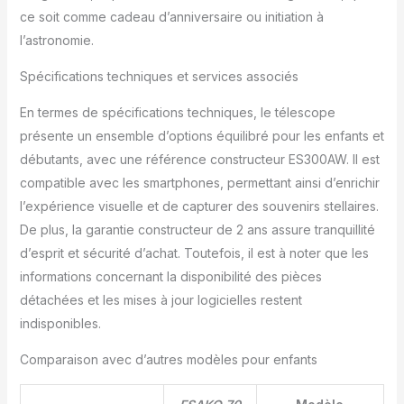
téléphone au télescope
ce soit comme cadeau d’anniversaire ou initiation à
pour prendre des photos
l’astronomie.
ou des vidéos de
scènes éloignées. Le
Spécifications techniques et services associés
filtre lunaire peut réduire
l'éblouissement, la
En termes de spécifications techniques, le télescope
diffusion de la lumière
présente un ensemble d’options équilibré pour les enfants et
peut réduire la fatigue
débutants, avec une référence constructeur ES300AW. Il est
oculaire lors de
l'observation de la lune.
compatible avec les smartphones, permettant ainsi d’enrichir
【Satisfaction à 100%】
l’expérience visuelle et de capturer des souvenirs stellaires.
Garantie de 2 ans et
De plus, la garantie constructeur de 2 ans assure tranquillité
entretien à vie. S'il y a
d’esprit et sécurité d’achat. Toutefois, il est à noter que les
des problèmes avec le
produit ou si vous avez
informations concernant la disponibilité des pièces
des questions sur
détachées et les mises à jour logicielles restent
l'utilisation du télescope,
indisponibles.
n'hésitez pas à nous
contacter.
Comparaison avec d’autres modèles pour enfants