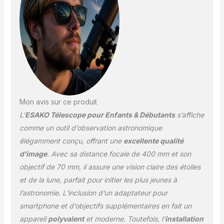
pour explorer la Lune et
d'autres planètes
【Télescope haute
puissance】 Livré avec 3
oculaires pour obtenir
différents
grossissements et une
lentille Barlow qui peut
tripler le grossissement
Mon avis sur ce produit
jusqu'à 150X. La
L’
ESAKO Télescope pour Enfants & Débutants
s’affiche
diagonale en étoile est
incluse pour donner une
comme un outil d’observation astronomique
image à l'endroit. Ce
élégamment conçu, offrant une
excellente qualité
télescope est adapté
d’image
. Avec sa distance focale de 400 mm et son
pour observer à la fois
objectif de 70 mm, il assure une vision claire des étoiles
les objets célestes et
terrestres. 【Facile à
et de la lune, parfait pour initier les plus jeunes à
utiliser】 L'assemblage
l’astronomie. L’inclusion d’un adaptateur pour
peut être effectué sans
smartphone et d’objectifs supplémentaires en fait un
outils en quelques
appareil
polyvalent
et moderne. Toutefois, l’
installation
minutes. Livré avec un