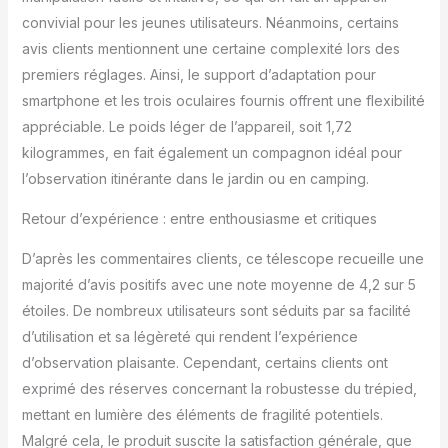
pour observer à la fois
convivial pour les jeunes utilisateurs. Néanmoins, certains
les objets célestes et
avis clients mentionnent une certaine complexité lors des
terrestres. 【Facile à
premiers réglages. Ainsi, le support d’adaptation pour
utiliser】 L'assemblage
smartphone et les trois oculaires fournis offrent une flexibilité
peut être effectué sans
outils en quelques
appréciable. Le poids léger de l’appareil, soit 1,72
minutes. Livré avec un
kilogrammes, en fait également un compagnon idéal pour
viseur à réticule 5x24 qui
l’observation itinérante dans le jardin ou en camping.
facilite la localisation des
cibles. Parfait pour les
Retour d’expérience : entre enthousiasme et critiques
premiers acheteurs de
télescopes , un cadeau
D’après les commentaires clients, ce télescope recueille une
éclairant pour aider à
majorité d’avis positifs avec une note moyenne de 4,2 sur 5
favoriser l'amour de
étoiles. De nombreux utilisateurs sont séduits par sa facilité
l'astronomie et de la
science chez les
d’utilisation et sa légèreté qui rendent l’expérience
enfants. 【Accessoires
d’observation plaisante. Cependant, certains clients ont
abondants】
exprimé des réserves concernant la robustesse du trépied,
L'adaptateur de
mettant en lumière des éléments de fragilité potentiels.
téléphone vous permet
de connecter votre
Malgré cela, le produit suscite la satisfaction générale, que