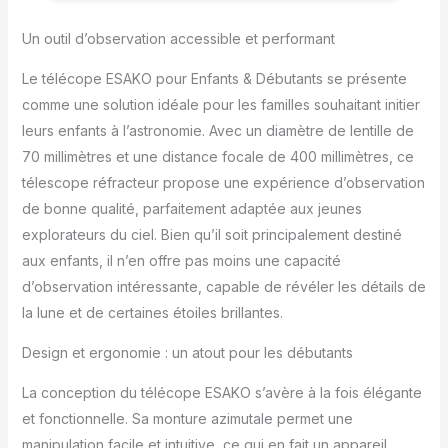
L'ouverture de 70 mm
offre une excellente
Un outil d’observation accessible et performant
puissance de collecte de
la lumière et un large
Le télécope ESAKO pour Enfants & Débutants se présente
champ de vision.
comme une solution idéale pour les familles souhaitant initier
Télescope parfait pour
leurs enfants à l’astronomie. Avec un diamètre de lentille de
les enfants et les
débutants en astronomie
70 millimètres et une distance focale de 400 millimètres, ce
pour explorer la Lune et
télescope réfracteur propose une expérience d’observation
d'autres planètes
de bonne qualité, parfaitement adaptée aux jeunes
【Télescope haute
explorateurs du ciel. Bien qu’il soit principalement destiné
puissance】 Livré avec 3
oculaires pour obtenir
aux enfants, il n’en offre pas moins une capacité
différents
d’observation intéressante, capable de révéler les détails de
grossissements et une
la lune et de certaines étoiles brillantes.
lentille Barlow qui peut
tripler le grossissement
Design et ergonomie : un atout pour les débutants
jusqu'à 150X. La
diagonale en étoile est
La conception du télécope ESAKO s’avère à la fois élégante
incluse pour donner une
et fonctionnelle. Sa monture azimutale permet une
image à l'endroit. Ce
manipulation facile et intuitive, ce qui en fait un appareil
télescope est adapté