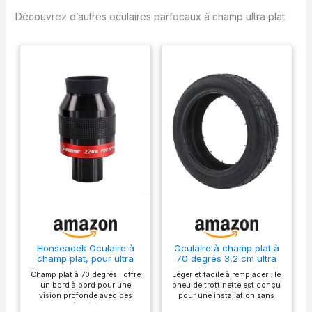
de voir l’image
Découvrez d’autres oculaires parfocaux à champ ultra plat
complète. OPTIQUES
MULTICOUCHES :
conception de lentille à 8
éléments pour une
excellente transmission
de la lumière, permettant
d’optimiser chaque
séance d’observation.
PARFAIT POUR
OBSERVER LES
PLANÈTES, LES ÉTOILES
ET LA LUNE : le large
champ de vision
apparent à 65° vous
permet d’en voir plus
dans le ciel nocturne
Honseadek Oculaire à
Oculaire à champ plat à
OBSERVATION EN TOUT
champ plat, pour ultra
70 degrés 3,2 cm ultra
grand angle de 70
grand angle parfocal
CONFORT : dégagement
Champ plat à 70 degrés : offre
Léger et facile à remplacer : le
degrés, lentille
pour télescope
oculaire généreux de 29
un bord à bord pour une
pneu de trottinette est conçu
parfocale, oculaire
astronomique et
vision profonde avec des
pour une installation sans
astronomique de 3,2 cm,
jumelles, optique
mm et protection
optiques à 8 éléments qui
effort, vous permettant de
optique 7 mm, 14 mm, 22
multicouche FMC avec