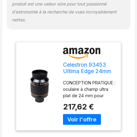
produit est une valeur sûre pour tout passionné
d’astronomie à la recherche de vues incroyablement
nettes.
Celestron 93453
Ultima Edge 24mm
Parfocal Ultra Flat
CONCEPTION PRATIQUE :
Field Eyepiece
oculaire à champ ultra
Designed for 1.25"
plat de 24 mm pour
Focusers -
porte-oculaires de 1,25”.
Incredibly Crisp
217,62 €
IMAGE ULTRA CLAIRE ET
Views, Fully Multi-
NETTE : vues
Coated Lens,
incroyablement nettes
Moulded Rubber
du centre jusqu’au bord
Grip, Black
du champ, permettant