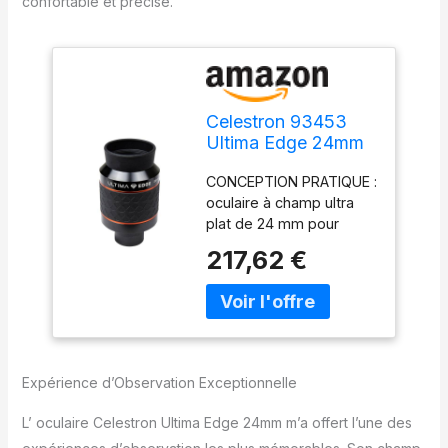
confortable et précise.
Celestron 93453
Ultima Edge 24mm
Parfocal Ultra Flat
CONCEPTION PRATIQUE :
Field Eyepiece
oculaire à champ ultra
Designed for 1.25"
plat de 24 mm pour
Focusers -
porte-oculaires de 1,25”.
Incredibly Crisp
217,62 €
IMAGE ULTRA CLAIRE ET
Views, Fully Multi-
NETTE : vues
Coated Lens,
incroyablement nettes
Moulded Rubber
du centre jusqu’au bord
Grip, Black
du champ, permettant
de voir l’image
Expérience d’Observation Exceptionnelle
complète. OPTIQUES
MULTICOUCHES :
L’ oculaire Celestron Ultima Edge 24mm m’a offert l’une des
conception de lentille à 8