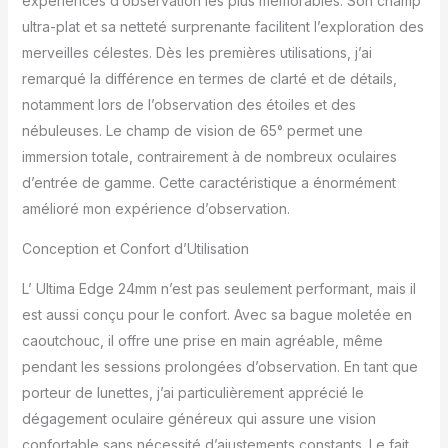
expériences d’observation les plus mémorables. Son champ
éléments pour une
ultra-plat et sa netteté surprenante facilitent l’exploration des
excellente transmission
de la lumière, permettant
merveilles célestes. Dès les premières utilisations, j’ai
d’optimiser chaque
remarqué la différence en termes de clarté et de détails,
séance d’observation.
notamment lors de l’observation des étoiles et des
PARFAIT POUR
nébuleuses. Le champ de vision de 65° permet une
OBSERVER LES
PLANÈTES, LES ÉTOILES
immersion totale, contrairement à de nombreux oculaires
ET LA LUNE : le large
d’entrée de gamme. Cette caractéristique a énormément
champ de vision
amélioré mon expérience d’observation.
apparent à 65° vous
permet d’en voir plus
Conception et Confort d’Utilisation
dans le ciel nocturne
OBSERVATION EN TOUT
L’ Ultima Edge 24mm n’est pas seulement performant, mais il
CONFORT : dégagement
est aussi conçu pour le confort. Avec sa bague moletée en
oculaire généreux de 29
caoutchouc, il offre une prise en main agréable, même
mm et protection
oculaire en caoutchouc
pendant les sessions prolongées d’observation. En tant que
rabattable pour une
porteur de lunettes, j’ai particulièrement apprécié le
visualisation confortable
dégagement oculaire généreux qui assure une vision
avec ou sans lunettes.
confortable sans nécessité d’ajustements constants. Le fait