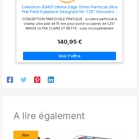
spécifications de taille avant
Celestron 93451 Ultima Edge 15mm Parfocal Ultra
l'achat ; ce pneu mesure 255
Flat Field Eyepiece Designed for 1.25" Focusers -
x 70 mm.
Incredibly Crisp Views, Fully Multi-Coated Lens,
CONCEPTION PARFOCALE PRATIQUE : oculaire parforcal à
Moulded Rubber Grip, Black
champ ultra plat de 15 mm pour porte-oculaires de 1,25”.
IMAGE ULTRA CLAIRE ET NETTE : vues incroyablement
nettes du centre jusqu’au bord du champ, permettant de
voir l’image complète. OPTIQUES MULTICOUCHES :
140,95 €
conception de lentille à 8 éléments pour une excellente
transmission de la lumière, permettant d’optimiser chaque
séance d’observation. PARFAIT POUR OBSERVER LES
PLANÈTES, LES ÉTOILES ET LA LUNE : le large champ de
vision apparent à 65° vous permet d’en voir plus dans le
ciel nocturne OBSERVATION EN TOUT CONFORT :
dégagement oculaire généreux de 16 mm et protection
oculaire en caoutchouc rabattable pour une visualisation
confortable avec ou sans lunettes.
A lire également
Nov