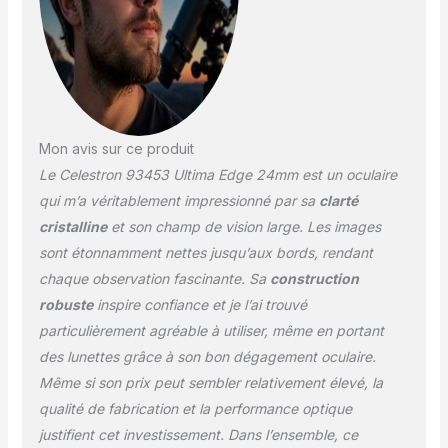
PARFAIT POUR
OBSERVER LES
PLANÈTES, LES ÉTOILES
ET LA LUNE : le large
champ de vision
apparent à 65° vous
permet d’en voir plus
Mon avis sur ce produit
dans le ciel nocturne
Le Celestron 93453 Ultima Edge 24mm est un oculaire
OBSERVATION EN TOUT
CONFORT : dégagement
qui m’a véritablement impressionné par sa
clarté
oculaire généreux de 29
cristalline
et son champ de vision large. Les images
mm et protection
sont étonnamment nettes jusqu’aux bords, rendant
oculaire en caoutchouc
chaque observation fascinante. Sa
construction
rabattable pour une
visualisation confortable
robuste
inspire confiance et je l’ai trouvé
avec ou sans lunettes.
particulièrement agréable à utiliser, même en portant
des lunettes grâce à son bon dégagement oculaire.
Même si son prix peut sembler relativement élevé, la
qualité de fabrication et la performance optique
justifient cet investissement. Dans l’ensemble, ce