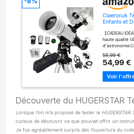
-8%
ClaeroruA T
Enfants et D
Téléphone e
【CADEAU IDÉAL
haute qualité 
d'astronomie.Ce
l’informations 
59,99 €
utilisateurs pou
54,99 €
【QUALITÉ SUPÉR
télescope assure
investissement 
à l'observatio
POLYVALENT】Equ
ce télescope o
Découverte du HUGERSTAR T
utilisateurs d'o
souhaitent. 【C
Lorsque l’on m’a proposé de tester le
HUGERSTAR Té
entre le teleph
curieux de découvrir ce que pouvait offrir un instrum
telephone et d
images épousto
Je fus agréablement surpris dès l’ouverture du colis
la lune. 【UTI