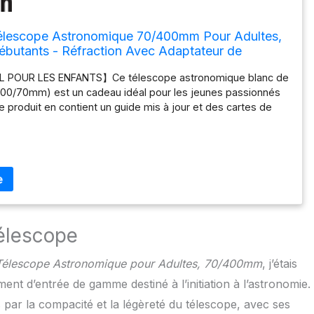
élescope Astronomique 70/400mm Pour Adultes,
ébutants - Réfraction Avec Adaptateur de
t Trépied
 POUR LES ENFANTS】Ce télescope astronomique blanc de
(400/70mm) est un cadeau idéal pour les jeunes passionnés
 produit en contient un guide mis à jour et des cartes de
astronomique, est un bon outil qui encourage l’intérêt des
r l'exploration de l'espace, idéal pour les débutants.
IEURE】Fabriqué en matériaux de haute qualité, ce
 la durabilité et la longévité, ce qui en fait un
fantastique pour les enfants et les adultes qui s'intéressent
n des étoiles/et de l’univers. 【GROSSISSEMENT
ipé des oculaires 10x, 25x et d'une lentille de Barlow 3x,
ffre différents niveaux de grossissement, permettant aux
élescope
bserver les objets célestes avec le niveau de détail qu'ils
APTUREZ ET PARTAGEZ】 La connection est faite facilement
lescope Astronomique pour Adultes, 70/400mm
, j’étais
one portable et le télescope à l'aide de l'adaptateur de
ent d’entrée de gamme destiné à l’initiation à l’astronomie.
e la télécommande , ce qui vous permet de capturer des
uflantes et de partager vos expériences d'observation de
 par la compacité et la légèreté du télescope, avec ses
LISATION MUTI-FONCTIONNELLE & GARANTIE】 Notre