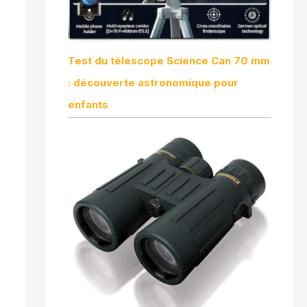
Test du télescope Science Can 70 mm
: découverte astronomique pour
enfants