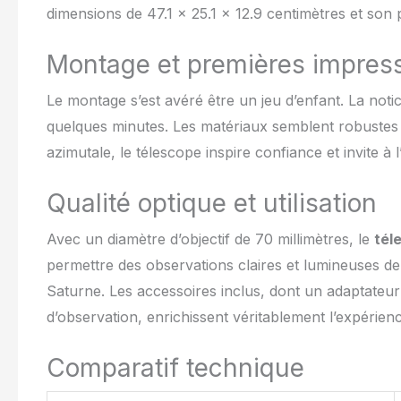
dimensions de 47.1 x 25.1 x 12.9 centimètres et son
télescope est li
conçu pour l'obs
l'observation d
Montage et premières impres
l'escalade, les
contactez si v
Le montage s’est avéré être un jeu d’enfant. La notic
une réponse sa
quelques minutes. Les matériaux semblent robustes 
azimutale, le télescope inspire confiance et invite à l
Qualité optique et utilisation
Avec un diamètre d’objectif de 70 millimètres, le
tél
permettre des observations claires et lumineuses d
Saturne. Les accessoires inclus, dont un adaptateur
d’observation, enrichissent véritablement l’expérience
Comparatif technique