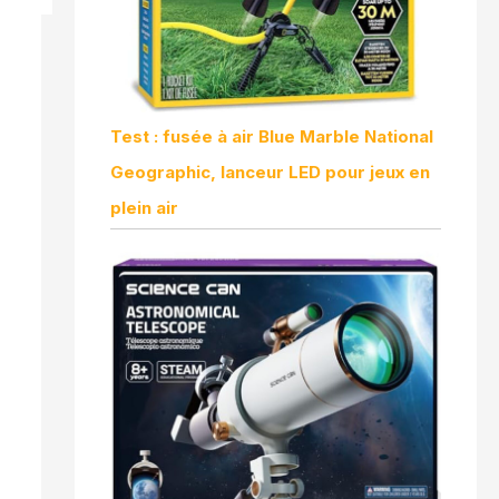
Test : fusée à air Blue Marble National
Geographic, lanceur LED pour jeux en
plein air