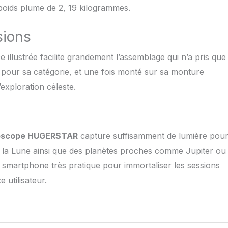
 poids plume de 2, 19 kilogrammes.
vré avec un sac à main pour un transport facile et il est
ervation du ciel étoilé, l'observation de la lune,
es oiseaux, la randonnée, l'observation de la faune,
sions
 voyages, l'observation de la ville. N’hésitez pas à nous
ous avez des problèmes / questions, nous vous promettons
e illustrée facilite grandement l’assemblage qui n’a pris que
tisfaisante dans 24 heures.
pour sa catégorie, et une fois monté sur sa monture
’exploration céleste.
escope HUGERSTAR
capture suffisamment de lumière pou
e la Lune ainsi que des planètes proches comme Jupiter ou
 smartphone très pratique pour immortaliser les sessions
 utilisateur.