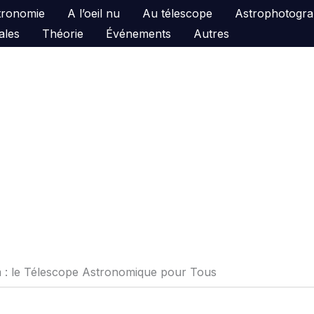
astronomie
A l’oeil nu
Au télescope
Astrophotogra
ales
Théorie
Événements
Autres
 le Télescope Astronomique pour Tous