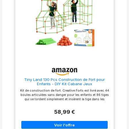
astronautes vers la chambre
deux fois plus de sécurité et
de lancement, ouvrir les
Eco, pas de poudre de
portes de la navette pour
phosphore radioactif.
stocker l'équipement, les feux
Doublez la luminosité et
de signalisation qui reçoivent
conservez la luminosité plus
les alarmes et les plates-
longtemps de 50 %. Il s'agit
formes de lancement peuvent
d'un kit de fort parfait pour
être tournés. Les fusées de la
les soirées pyjama des rêves
navette spatiale offriront une
de tout constructeur de fort.
expérience du monde réel aux
Exposez les tiges
enfants. Ils peuvent jouer le
phosphorescentes à la
rôle d'astronautes et explorer
lumière pendant 15 à 30
l'espace et la terre en pilotant
minutes pour les recharger.
ces engins spatiaux.
Plus il absorbe la lumière
【Assemblage Facile & Qualité
longtemps, plus il brille. Sûr et
Premium】En plastique ABS
facile à construire: Fabriqué
durable sans outils ni colle.
en plastique solide, non
Pièces codeées par couleur
toxique, sans BPA et de
Tiny Land 130 Pcs Construction de Fort pour
avec étapes numérotées. Le
qualité supérieure. Tournez
Enfants - DIY Kit Cabane Jeux
manuel illustré guide les
simplement et insérez la tige
enfants grâce à des
dans les balles (la
Kit de construction de fort: Creative Forts est livré avec 44
diagrammes clairs
surveillance d'un adulte est
boules articulées sans danger pour les enfants et 86 tiges
【Composants Complets】
recommandée). Une fois que
qui se tordent simplement et insèrent la tige dans les
Contient plusieurs modèles
votre fort est en place, il est
boules. Associez-vous pour vous connecter afin de créer
de vaisseaux spatiaux,
suffisamment solide pour que
une multitude de structures de jeu possibles. Plus un sac
figurines d'astronautes et
vous puissiez y jeter une fine
58,99 €
de transport pour emporter les kits de construction de fort.
équipement de mission. La
couverture ou un drap de lit.
Inspirer la capacité des enfants: Construire un fort amusant
conception modulaire permet
Jouets d'apprentissage STEM
est un excellent moyen d'améliorer les compétences STEM
combination et
pour enfants: Redéfini la
(sciences, technologie, ingénierie et mathématiques) d'un
reconfiguration des différents
façon dont les enfants