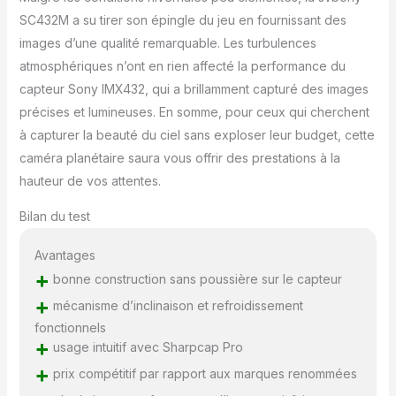
affecte la qualité de
SC432M a su tirer son épingle du jeu en fournissant des
l'image Mémoire USB 3.0
images d’une qualité remarquable. Les turbulences
et DDR3 de 256 Mo; la
atmosphériques n’ont en rien affecté la performance du
caméra planétaire n'est
plus aussi exigeante en
capteur Sony IMX432, qui a brillamment capturé des images
termes de calcul et offre
précises et lumineuses. En somme, pour ceux qui cherchent
toujours d'excellentes
à capturer la beauté du ciel sans exploser leur budget, cette
performances même
caméra planétaire saura vous offrir des prestations à la
lorsqu'elle est
connectée à un port USB
hauteur de vos attentes.
2.0 Bague de réglage du
Bilan du test
réticule; 4 jeux de vis
pour régler l'étalonnage
du capteur; chaque jeu
Avantages
se compose de deux
+
bonne construction sans poussière sur le capteur
vis; une poussée et une
+
mécanisme d’inclinaison et refroidissement
traction; il dispose d'un
fonctionnels
tampon intégré bloquant
+
usage intuitif avec Sharpcap Pro
la lumière en éponge
haute densité; ce qui
+
prix compétitif par rapport aux marques renommées
peut bloquer la lumière