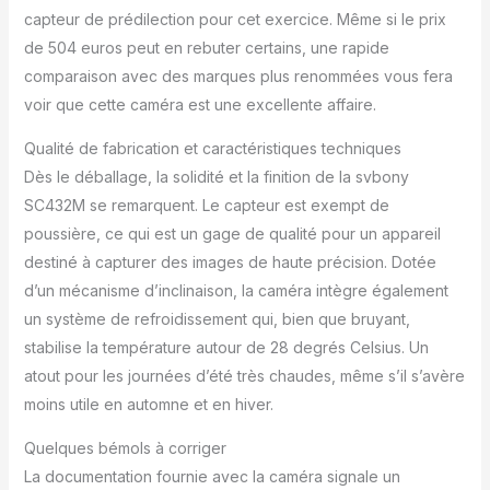
mouvement rapide
capteur de prédilection pour cet exercice. Même si le prix
Grands pixels; ce pixel
de 504 euros peut en rebuter certains, une rapide
de caméra mesure 9μm
comparaison avec des marques plus renommées vous fera
x 9μm; avec sa haute
sensibilité; des images
voir que cette caméra est une excellente affaire.
avec des couleurs plus
fines et des détails plus
Qualité de fabrication et caractéristiques techniques
subtils sont possibles;
Dès le déballage, la solidité et la finition de la svbony
vous pouvez avoir
SC432M se remarquent. Le capteur est exempt de
pleinement confiance
poussière, ce qui est un gage de qualité pour un appareil
dans ses performances
d’imagerie Cadre de 1,1";
destiné à capturer des images de haute précision. Dotée
la caméra
d’un mécanisme d’inclinaison, la caméra intègre également
d'astrophotographie
un système de refroidissement qui, bien que bruyant,
SC432M a un grand
stabilise la température autour de 28 degrés Celsius. Un
format de 1,1"; un champ
atout pour les journées d’été très chaudes, même s’il s’avère
de vision plus large; et
une zone plus grande
moins utile en automne et en hiver.
que les caméras
planétaires actuellement
Quelques bémols à corriger
reconnues; s'il est utilisé
La documentation fournie avec la caméra signale un