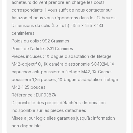
ST4 quatre interfaces
acheteurs doivent prendre en charge les coûts
Produit compatible; Le
correspondants. Il vous suffit de nous contacter sur
SC432M peut être utilisé
Amazon et nous vous répondrons dans les 12 heures.
avec le MK105 pour la
photographie planétaire;
Dimensions du colis (L x l x h) : 15.5 x 15.5 x 13.1
vous pouvez utiliser le
centimètres
SV550 80mm et une
Poids du colis : 992 Grammes
diagonale pour la prise
Poids de l’article : 831 Grammes
de vue dans l'espace
lointain
Pièces incluses : 1X bague d’adaptation de filetage
M42-objectif C, 1X caméra d’astronomie SC432M, 1X
capuchon anti-poussière à filetage M42, 1X Cache-
poussière 1,25 pouces, 1X bague d’adaptation filetage
M42-1,25 pouces
Référence : EUF9387A
Disponibilité des pièces détachées : Information
indisponible sur les pièces détachées
Mises à jour logicielles garanties jusqu’à : Information
non disponible