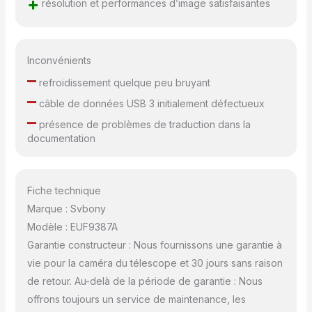
+
résolution et performances d’image satisfaisantes
de la couture latérale et
empêcher les fuites
latérales Retour sur
investissement; après
Inconvénients
être passé à une
–
résolution inférieure il se
refroidissement quelque peu bruyant
centre
–
câble de données USB 3 initialement défectueux
automatiquement; les
–
transitions entre
présence de problèmes de traduction dans la
différentes résolutions
documentation
sont normales; et la
sélection d'une région
plus petite augmente la
Fiche technique
fréquence d'images
Marque : Svbony
Interface caméra;
l'astrocaméra a une
Modèle : EUF9387A
interface filetée M42;
Garantie constructeur : Nous fournissons une garantie à
Interface d'alimentation
vie pour la caméra du télescope et 30 jours sans raison
USB-C; Interface de
de retour. Au-delà de la période de garantie : Nous
filetage de filtre M28.5;
Interface étoile guide
offrons toujours un service de maintenance, les