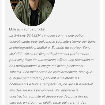
sensibilité; des images
avec des couleurs plus
fines et des détails plus
subtils sont possibles;
vous pouvez avoir
pleinement confiance
Mon avis sur ce produit
dans ses performances
La Svbony SC432M s’impose comme une option
d’imagerie Cadre de 1,1";
convaincante pour quiconque souhaite s’immerger dans
la caméra
d'astrophotographie
la photographie planétaire. Équipée du capteur Sony
SC432M a un grand
IMX432, elle se révèle particulièrement performante
format de 1,1"; un champ
pour les prises de vue solaires, offrant une résolution et
de vision plus large; et
des performances d’image qui m’ont pleinement
une zone plus grande
que les caméras
satisfait. Son mécanisme de refroidissement, bien que
planétaires actuellement
quelque peu bruyant, parvient à maintenir les
reconnues; s'il est utilisé
composants à bonne température, ce qui est essentiel
pour prendre des photos
lors des sessions prolongées. J’ai apprécié la
du la lune; c'est
naturellement un meilleur
construction robuste et dépourvue de poussière du
choix; il peut répondre
capteur, un atout non négligeable qui garantit des