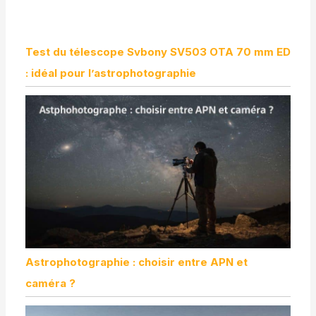
Test du télescope Svbony SV503 OTA 70 mm ED
: idéal pour l’astrophotographie
Astrophotographie : choisir entre APN et
caméra ?