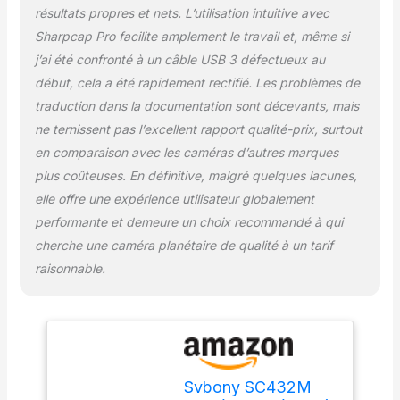
aux différents besoins
résultats propres et nets. L’utilisation intuitive avec
d'observation de votre
Sharpcap Pro facilite amplement le travail et, même si
Refroidissement par
j’ai été confronté à un câble USB 3 défectueux au
ventilateur; connecté à
une alimentation externe
début, cela a été rapidement rectifié. Les problèmes de
5V1A; alimentation de
traduction dans la documentation sont décevants, mais
type C; ce qui peut
ne ternissent pas l’excellent rapport qualité-prix, surtout
abaisser la température
en comparaison avec les caméras d’autres marques
de la caméra de 5 à 10
degrés pour garantir de
plus coûteuses. En définitive, malgré quelques lacunes,
meilleurs effets
elle offre une expérience utilisateur globalement
d'imagerie HCG; les
performante et demeure un choix recommandé à qui
capteurs avec HCG
cherche une caméra planétaire de qualité à un tarif
permettent à la caméra
d'imager dans des
raisonnable.
environnements plus
sombres sans se
soucier du bruit qui
affecte la qualité de
l'image Mémoire USB 3.0
et DDR3 de 256 Mo; la
Svbony SC432M
caméra planétaire n'est