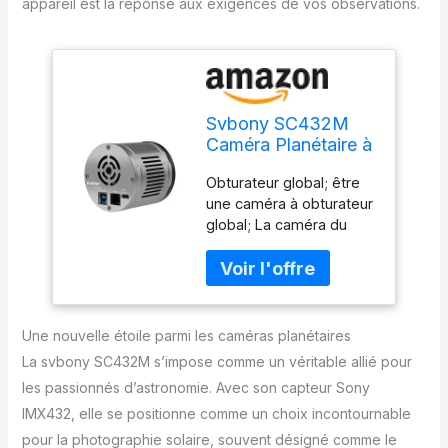
appareil est la réponse aux exigences de vos observations.
Svbony SC432M
Caméra Planétaire à
Télescope
Obturateur global; être
Monochrome
une caméra à obturateur
Refroidie, CMOS
global; La caméra du
IMX432 Caméra
télescope SC432M
d'astronomie
dispose également
Obturateur Global
d'une fréquence
Grands Pixels,
d'images élevée de 120
Caméra Oculaire de
par seconde; ce n’est
Télescope pour la
Une nouvelle étoile parmi les caméras planétaires
pas seulement bon pour
Photographie
La svbony SC432M s’impose comme un véritable allié pour
l’imagerie lunaire;
Planétaire
les passionnés d’astronomie. Avec son capteur Sony
convient également pour
IMX432, elle se positionne comme un choix incontournable
photographier l'ISS et
d'autres objets en
pour la photographie solaire, souvent désigné comme le