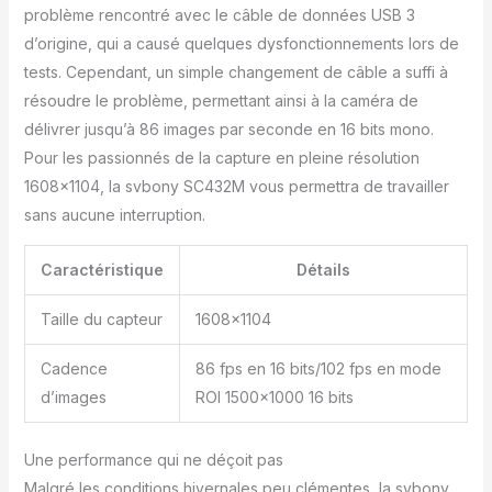
pour prendre des photos
problème rencontré avec le câble de données USB 3
du la lune; c'est
d’origine, qui a causé quelques dysfonctionnements lors de
naturellement un meilleur
choix; il peut répondre
tests. Cependant, un simple changement de câble a suffi à
aux différents besoins
résoudre le problème, permettant ainsi à la caméra de
d'observation de votre
délivrer jusqu’à 86 images par seconde en 16 bits mono.
Refroidissement par
Pour les passionnés de la capture en pleine résolution
ventilateur; connecté à
une alimentation externe
1608×1104, la svbony SC432M vous permettra de travailler
5V1A; alimentation de
sans aucune interruption.
type C; ce qui peut
abaisser la température
Caractéristique
Détails
de la caméra de 5 à 10
degrés pour garantir de
Taille du capteur
1608×1104
meilleurs effets
d'imagerie HCG; les
Cadence
86 fps en 16 bits/102 fps en mode
capteurs avec HCG
permettent à la caméra
d’images
ROI 1500×1000 16 bits
d'imager dans des
environnements plus
Une performance qui ne déçoit pas
sombres sans se
soucier du bruit qui
Malgré les conditions hivernales peu clémentes, la svbony