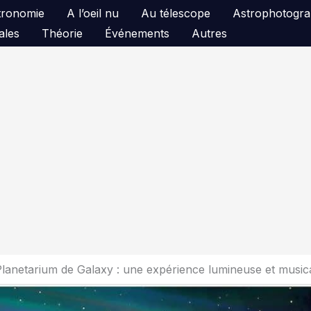
astronomie
A l’oeil nu
Au télescope
Astrophotogra
ales
Théorie
Événements
Autres
e Planetarium de Galaxy : une expérience lumineuse et music