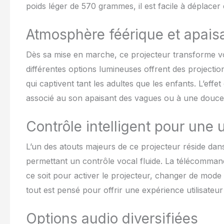
apaisante pour 
poids léger de 570 grammes, il est facile à déplacer 
projecteur d'ét
d'options de pe
Atmosphère féérique et apais
luminosité de l
étoiles (0 % à 
Dès sa mise en marche, ce projecteur transforme votr
immobile) pour
minuterie qui p
différentes options lumineuses offrent des projectio
heures. En outr
qui captivent tant les adultes que les enfants. L’effet
sélectionner 48
associé au son apaisant des vagues ou à une douce m
personnaliser l
d'étoiles YunL
polyvalent qui 
Contrôle intelligent pour une u
le plafond de l
mélangez 3 coul
L’un des atouts majeurs de ce projecteur réside dan
atmosphère plu
permettant un contrôle vocal fluide. La télécommand
une ambiance pl
relaxante et r
ce soit pour activer le projecteur, changer de mode o
préférences. Co
tout est pensé pour offrir une expérience utilisateur 
infrarouge, 1 c
de contrôle av
à sons apaisant
Options audio diversifiées