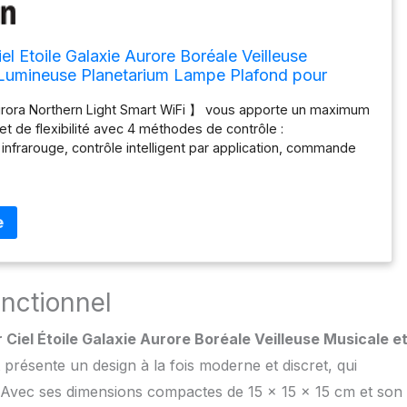
el Etoile Galaxie Aurore Boréale Veilleuse
 Lumineuse Planetarium Lampe Plafond pour
t avec somnifères bruit blanc, Compatible avec
rora Northern Light Smart WiFi 】 vous apporte un maximum
 de flexibilité avec 4 méthodes de contrôle :
frarouge, contrôle intelligent par application, commande
t contrôle du bouton hôte. Télécommande infrarouge pour
iles à distance. Le contrôle intelligent de l'application fournit
avancé de personnalisation, de sélection de scène, de
olage, etc. Avec la commande vocale Alexa, dites
exa, allume le projecteur de lumière aurore » et l'appareil
end également en charge le contrôle du bouton du.
usique 5 en 1 Galaxy et bruit blanc : haut-parleur Bluetooth +
onctionnel
à bruit blanc + projecteur d'aurore + veilleuse + lumière
haut-parleur intégré de 4 Ω 5 W peut jouer de la musique et
 Ciel Étoile Galaxie Aurore Boréale Veilleuse Musicale e
 audio, offre un son et des lumières de haute qualité pour
 audio et visuelle immersive. Machine sonore intégrée avec
t présente un design à la fois moderne et discret, qui
s, tels que les vagues de l'océan, le tonnerre et le bruit
r. Avec ses dimensions compactes de 15 x 15 x 15 cm et son
environnement paisible intérieur. Fournit une lumière douce et