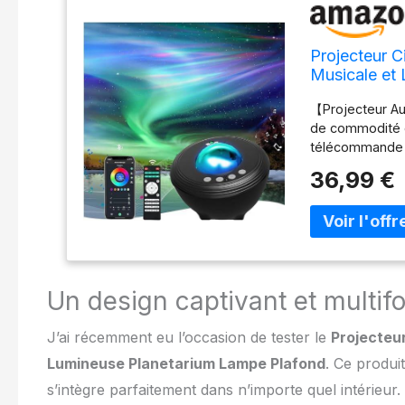
Projecteur Ci
Musicale et
Adulte Enfan
【Projecteur Au
Alexa – Noir
de commodité et
télécommande in
vocale Alexa e
36,99 €
projecteur d'éto
un niveau plus 
lumière de bric
simplement « Al
prendra vie. Pr
Projecteur de m
Un design captivant et multif
machine sonore 
d'ambiance. Le 
J’ai récemment eu l’occasion de tester le
Projecteur
des programmes
une expérience
Lumineuse Planetarium Lampe Plafond
. Ce produi
8 sons apaisant
s’intègre parfaitement dans n’importe quel intérieu
blanc, crée un 