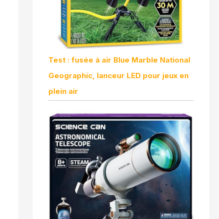
Test : fusée à air Blue Marble National
Geographic, lanceur LED pour jeux en
plein air