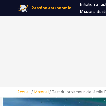
Aller
Initiation à l’
Passion astronomie
au
Missions Spati
contenu
Accueil
Matériel
Test du projecteur ciel étoil