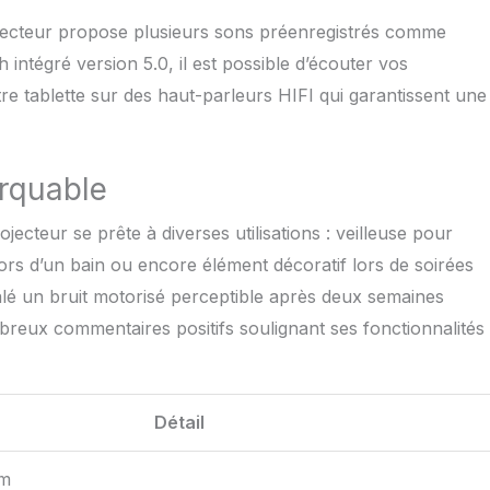
est un incontournable pour tous ceux qui cherchent à
expérience de divertissement à domicile. Le projecteur de
 projecteur propose plusieurs sons préenregistrés comme
 est livré avec une garantie de 12 mois. Si vous rencontrez
 intégré version 5.0, il est possible d’écouter vos
veuillez nous contacter pour faire réparer ou remplacer le
iles.
 tablette sur des haut-parleurs HIFI qui garantissent une
arquable
ecteur se prête à diverses utilisations : veilleuse pour
rs d’un bain ou encore élément décoratif lors de soirées
nalé un bruit motorisé perceptible après deux semaines
mbreux commentaires positifs soulignant ses fonctionnalités
Détail
cm