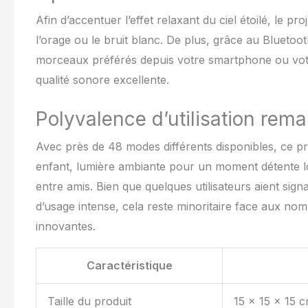
lumière aurore 
améliorer leur 
Afin d’accentuer l’effet relaxant du ciel étoilé, le
lumière YunLone
l’orage ou le bruit blanc. De plus, grâce au Bluetooth
des problèmes, 
projecteur d'éto
morceaux préférés depuis votre smartphone ou votre
qualité sonore excellente.
Polyvalence d’utilisation rem
Avec près de 48 modes différents disponibles, ce proj
enfant, lumière ambiante pour un moment détente lo
entre amis. Bien que quelques utilisateurs aient sig
d’usage intense, cela reste minoritaire face aux no
innovantes.
Caractéristique
Taille du produit
15 x 15 x 15 