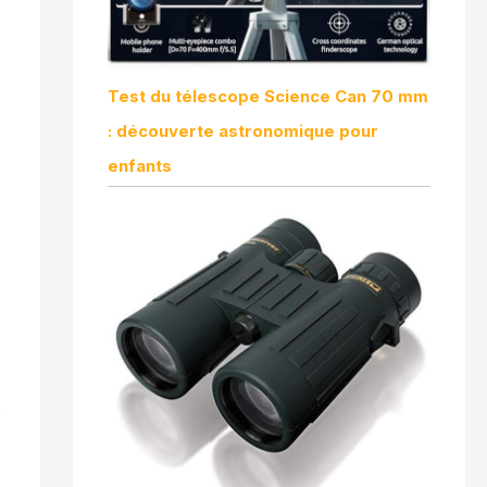
Test du télescope Science Can 70 mm
: découverte astronomique pour
enfants
t