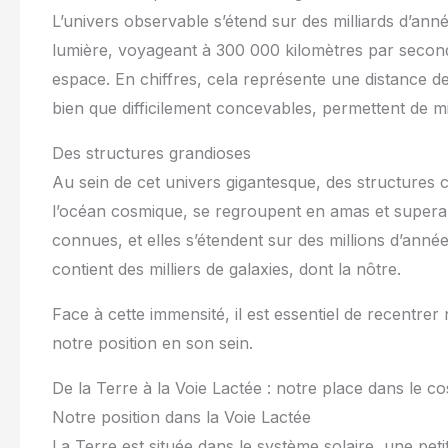
L’univers observable s’étend sur des milliards d’ann
lumière, voyageant à 300 000 kilomètres par seconde
espace. En chiffres, cela représente une distance de 
bien que difficilement concevables, permettent de
Des structures grandioses
Au sein de cet univers gigantesque, des structures c
l’océan cosmique, se regroupent en amas et supera
connues, et elles s’étendent sur des millions d’ann
contient des milliers de galaxies, dont la nôtre.
Face à cette immensité, il est essentiel de recentrer 
notre position en son sein.
De la Terre à la Voie Lactée : notre place dans le c
Notre position dans la Voie Lactée
La Terre est située dans le système solaire, une peti