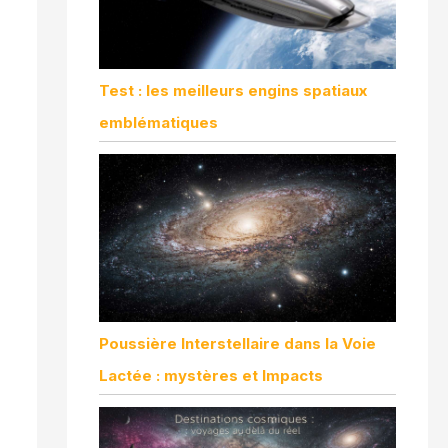
Test : les meilleurs engins spatiaux
emblématiques
Poussière Interstellaire dans la Voie
Lactée : mystères et Impacts