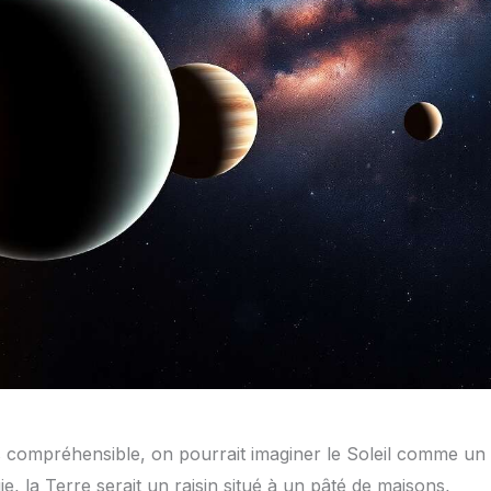
us compréhensible, on pourrait imaginer le Soleil comme un
ie, la Terre serait un raisin situé à un pâté de maisons,