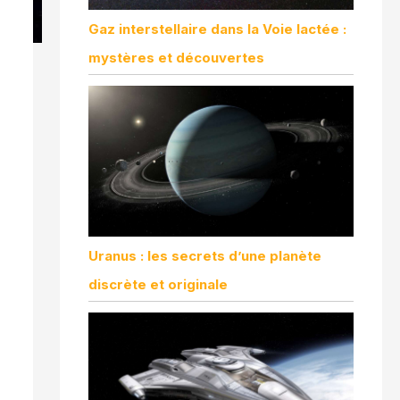
Gaz interstellaire dans la Voie lactée :
mystères et découvertes
Uranus : les secrets d’une planète
discrète et originale