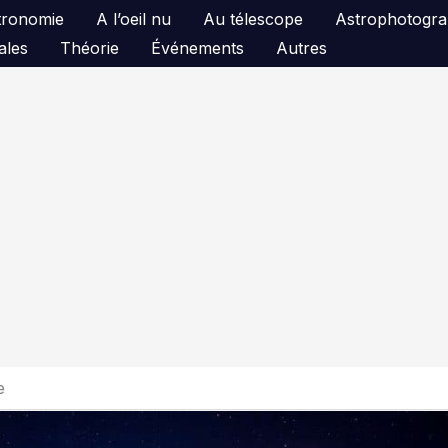
astronomie
A l’oeil nu
Au télescope
Astrophotogra
ales
Théorie
Événements
Autres
e