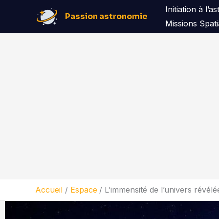
Aller
Initiation à l’
Passion astronomie
au
Missions Spati
contenu
Accueil
Espace
L’immensité de l’univers révélé