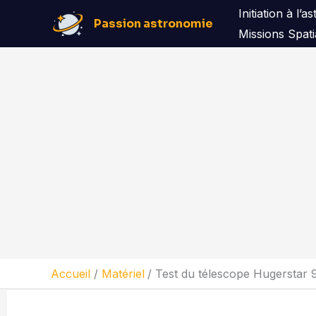
Aller
Initiation à l’
Passion astronomie
au
Missions Spati
contenu
Accueil
Matériel
Test du télescope Hugerstar 