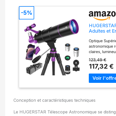
-5%
HUGERSTAR T
Adultes et 
Réfracteur P
Optique Supéri
de Téléphon
astronomique r
claires, lumine
(Fully Multi-Co
123,49 €
reflets pour u
117,32 €
adultes, enfant
les planètes Ha
de deux oculair
télescope astr
les planètes et 
facilement les 
Conception et caractéristiques techniques
famille ou entr
Extérieur: Livr
Le HUGERSTAR Télescope Astronomique se distingue p
position stable