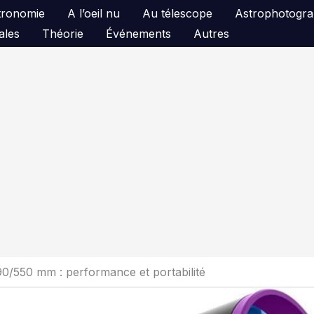
astronomie
A l’oeil nu
Au télescope
Astrophotogra
ales
Théorie
Événements
Autres
90/550 mm : performance et portabilité