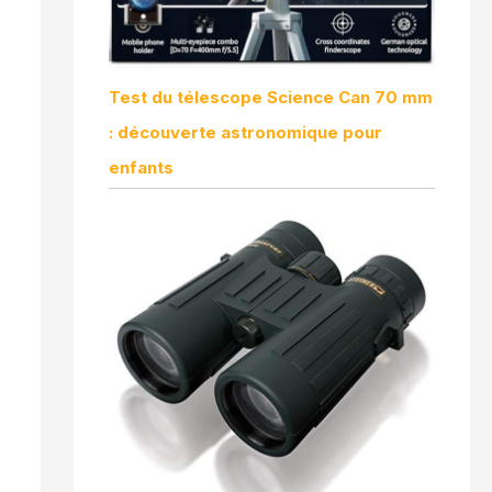
Test du télescope Science Can 70 mm
: découverte astronomique pour
enfants