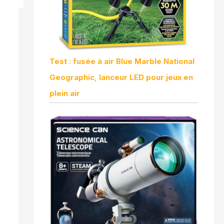
Test : fusée à air Blue Marble National
Geographic, lanceur LED pour jeux en
plein air