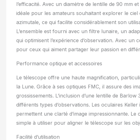
oculaires et le
l’efficacité. Avec un diamètre de lentille de 90 mm 
ce télescope po
idéale pour les amateurs souhaitant explorer le cie
l’observation du
Adaptateur Télé
azimutale, ce qui facilite considérablement son utilis
réduit l’éblouis
L’ensemble est fourni avec un filtre lunaire, un ada
L’adaptateur p
qui optimisent l’expérience d’observation. Avec un col
des photos et vi
l’astronomie et
pour ceux qui aiment partager leur passion en différ
Ludique pour To
pour enfants et
Performance optique et accessoires
l’apprentissage
scientifique et
Le télescope offre une haute magnification, particu
maison ou en 
la Lune. Grâce à ses optiques FMC, il assure des im
grossissements. L’inclusion d’une lentille de Barlo
différents types d’observations. Les oculaires Keller
permettent une clarté d’image impressionnante. Le ch
simple à utiliser pour aligner le télescope sur les obj
Facilité d’utilisation