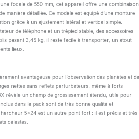
ntilles à portée de main. Avec la sacoche de transport incluse,
et une focale de 550 mm, cet appareil offre une combinaison
rtable est idéal pour le jardin, les vacances, le camping ou
l de manière détaillée. Ce modèle est équipé d’une monture
 ciel nocturne loin des lumières de la ville Filtre Lunaire &
phone Inclus – Partagez Vos Découvertes: Le filtre lunaire
ation grâce à un ajustement latéral et vertical simple.
sement et révèle plus de détails sur la surface de la Lune.
ptateur de téléphone et un trépied stable, des accessoires
our smartphone permet de capturer et partager facilement
is pesant 3,45 kg, il reste facile à transporter, un atout
déos du ciel étoilé – un excellent choix pour l’initiation à
 la photographie lunaire Montage Facile & Apprentissage
ents lieux.
ute la Famille: Aucune installation compliquée : ce télescope
 adultes s’assemble sans outil en quelques minutes. Il rend
 de l’astronomie amusant et éducatif, stimule la curiosité
 crée des moments inoubliables d’observation du ciel à la
lièrement avantageuse pour l’observation des planètes et d
voyage
ages nettes sans reflets perturbateurs, même à forts
w 3X révèle un champ de grossissement étendu, utile pour
 inclus dans le pack sont de très bonne qualité et
ercheur 5×24 est un autre point fort : il est précis et très
ets célestes.