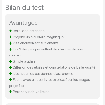
occasions spéciales
telles que les
Bilan du test
anniversaires, les
mariages, les
anniversaires de mariage
Avantages
ou Noël, apportant une
surprise et une joie
Belle idée de cadeau
infinies à votre famille,
Projette un ciel étoilé magnifique
vos amis et vos proches.
Plaît énormément aux enfants
Le projecteur idéal pour
Les 3 disques permettent de changer de vue
toute occasion
mémorable. 【Emballage
souvent
& Service Client Réactif】
Simple à utiliser
Le colis comprend un
Diffusion des étoiles et constellations de belle qualité
projecteur de ciel étoilé,
Idéal pour les passionnés d’astronomie
13 disques de film (un
disque intégré au
Fourni avec un petit livret explicatif sur les images
projecteur), un câble
projetées
USB-C et un manuel
Peut servir de veilleuse
d’utilisation. Si vous avez
des problèmes pendant
l’installation ou si vous