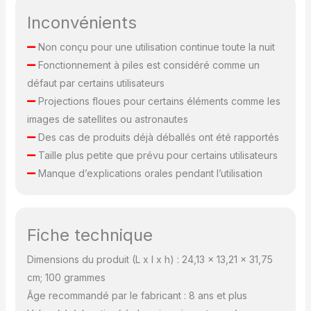
recevez un produit
Inconvénients
défectueux, contactez
notre service client par
Non conçu pour une utilisation continue toute la nuit
e-mail pour une solution
Fonctionnement à piles est considéré comme un
rapide. Nous nous
défaut par certains utilisateurs
engageons à résoudre
tout problème sous 24
Projections floues pour certains éléments comme les
heures.
images de satellites ou astronautes
Des cas de produits déjà déballés ont été rapportés
Taille plus petite que prévu pour certains utilisateurs
Manque d’explications orales pendant l’utilisation
Fiche technique
Dimensions du produit (L x l x h) : 24,13 x 13,21 x 31,75
cm; 100 grammes
Âge recommandé par le fabricant : 8 ans et plus