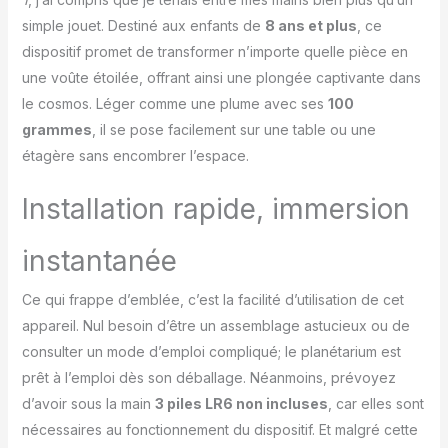
comme si vous étiez
simple jouet. Destiné aux enfants de
8 ans et plus
, ce
dans l'espace.
【Projecteur Planétarium
dispositif promet de transformer n’importe quelle pièce en
à Objectif UHD 9
une voûte étoilée, offrant ainsi une plongée captivante dans
Couches】Nous avons
le cosmos. Léger comme une plume avec ses
100
amélioré l’objectif à 5
grammes
, il se pose facilement sur une table ou une
couches en un objectif à
étagère sans encombrer l’espace.
9 couches pour offrir une
expérience plus réaliste
du ciel étoilé. Grâce à la
Installation rapide, immersion
technologie de lumière
LED la plus récente et à
instantanée
l’objectif disque Ultra HD
4K, minutieusement
Ce qui frappe d’emblée, c’est la facilité d’utilisation de cet
gravé par
photolithographie de
appareil. Nul besoin d’être un assemblage astucieux ou de
pointe, l’univers se
consulter un mode d’emploi compliqué; le planétarium est
déploie devant vos yeux.
prêt à l’emploi dès son déballage. Néanmoins, prévoyez
Ce projecteur offre une
d’avoir sous la main
3 piles LR6 non incluses
, car elles sont
projection ultra-précise
avec un grossissement à
nécessaires au fonctionnement du dispositif. Et malgré cette