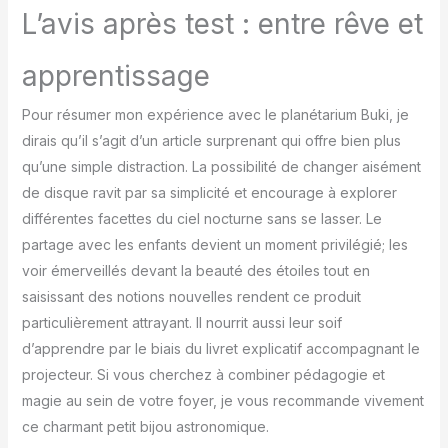
de 12 à 24 m², apportant
L’avis après test : entre rêve et
l’univers directement
chez vous. Créez une
apprentissage
ambiance envoûtante
sous un ciel étoilé.
【Occasions Variées &
Pour résumer mon expérience avec le planétarium Buki, je
Cadeaux Idéaux pour
dirais qu’il s’agit d’un article surprenant qui offre bien plus
Enfants et Adultes】
qu’une simple distraction. La possibilité de changer aisément
Convient pour toutes
de disque ravit par sa simplicité et encourage à explorer
sortes de fêtes et
différentes facettes du ciel nocturne sans se lasser. Le
d’atmosphères festives,
ce projecteur de ciel
partage avec les enfants devient un moment privilégié; les
étoilé est également un
voir émerveillés devant la beauté des étoiles tout en
choix parfait pour
saisissant des notions nouvelles rendent ce produit
décorer votre intérieur. Il
particulièrement attrayant. Il nourrit aussi leur soif
est idéal pour aider les
enfants à s’endormir et
d’apprendre par le biais du livret explicatif accompagnant le
pour les moments
projecteur. Si vous cherchez à combiner pédagogie et
d’interaction parent-
magie au sein de votre foyer, je vous recommande vivement
enfant. C’est un cadeau
ce charmant petit bijou astronomique.
parfait pour des