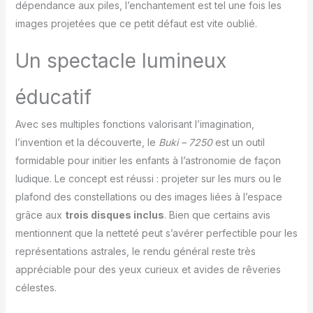
l'échelle microscopique,
dépendance aux piles, l’enchantement est tel une fois les
une luminosité
images projetées que ce petit défaut est vite oublié.
supérieure et un
contraste élevé,
Un spectacle lumineux
surpassant la version
précédente. 【Contrôle
Facile & Météores
éducatif
Dynamiques】Le
projecteur spatial
Avec ses multiples fonctions valorisant l’imagination,
propose des boutons
l’invention et la découverte, le
Buki – 7250
est un outil
intuitifs pour plusieurs
formidable pour initier les enfants à l’astronomie de façon
fonctions :
activation/désactivation
ludique. Le concept est réussi : projeter sur les murs ou le
des effets de météores,
plafond des constellations ou des images liées à l’espace
minuterie automatique 1h
grâce aux
trois disques inclus
. Bien que certains avis
ou 2h, rotation
mentionnent que la netteté peut s’avérer perfectible pour les
silencieuse (13 minutes
lentes et 6 minutes
représentations astrales, le rendu général reste très
rapides), mode éclairage
appréciable pour des yeux curieux et avides de rêveries
d'ambiance, ajustement
célestes.
de l'effet de météores.
Le moteur imite les