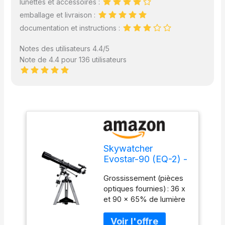
lunettes et accessoires :
emballage et livraison :
documentation et instructions :
Notes des utilisateurs 4.4/5
Note de 4.4 pour 136 utilisateurs
Skywatcher
Evostar-90 (EQ-2) -
Telescopio riflettore
Grossissement (pièces
colore Argento
optiques fournies) : 36 x
et 90 x 65% de lumière
en plus que les lunettes
70 mm Objectif multi-