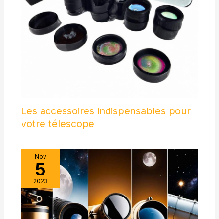
espace relativement grand pour d'autres accessoires.
éducatifs et amusants pour
les enfants adultes pour les
anniversaires, les fêtes de
Noël, les fêtes de vacances et
plus encore.
Les accessoires indispensables pour
votre télescope
Nov
5
2023