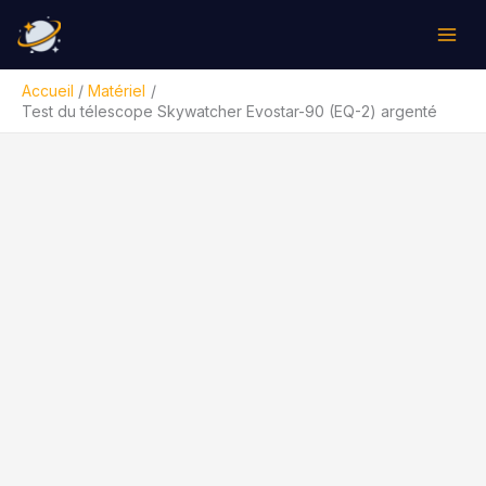
Aller
Rechercher
au
contenu
Accueil
Matériel
Test du télescope Skywatcher Evostar-90 (EQ-2) argenté