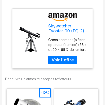
Skywatcher
Evostar-90 (EQ-2) -
Telescopio riflettore
Grossissement (pièces
colore Argento
optiques fournies) : 36 x
et 90 x 65% de lumière
en plus que les lunettes
70 mm Objectif multi-
couches 'Contenu de la
livraison : Lunette
Astronomique F/900
Découvrez d’autres télescopes refletteurs
télescopique oculaires) :
10 mm et 25 mm, 6 x 30
renvoi coudé 31,7 mm
-12%
monture équatoriale
EQ2, trépied en
aluminium avec