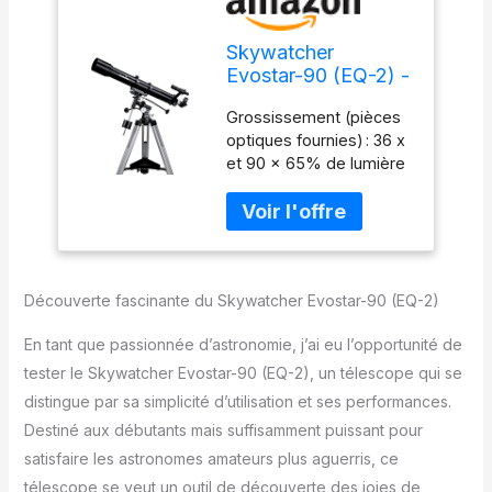
Skywatcher
Evostar-90 (EQ-2) -
Telescopio riflettore
Grossissement (pièces
colore Argento
optiques fournies) : 36 x
et 90 x 65% de lumière
en plus que les lunettes
70 mm Objectif multi-
couches 'Contenu de la
livraison : Lunette
Astronomique F/900
Découverte fascinante du Skywatcher Evostar-90 (EQ-2)
télescopique oculaires) :
10 mm et 25 mm, 6 x 30
En tant que passionnée d’astronomie, j’ai eu l’opportunité de
renvoi coudé 31,7 mm
monture équatoriale
tester le Skywatcher Evostar-90 (EQ-2), un télescope qui se
EQ2, trépied en
distingue par sa simplicité d’utilisation et ses performances.
aluminium avec
Destiné aux débutants mais suffisamment puissant pour
compartiment pour
satisfaire les astronomes amateurs plus aguerris, ce
accessoires
télescope se veut un outil de découverte des joies de