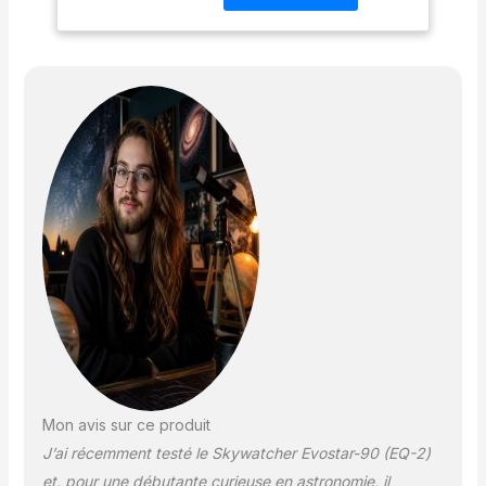
couches 'Contenu de la
livraison : Lunette
Astronomique F/900
télescopique oculaires) :
10 mm et 25 mm, 6 x 30
renvoi coudé 31,7 mm
monture équatoriale
EQ2, trépied en
aluminium avec
compartiment pour
accessoires
Mon avis sur ce produit
J’ai récemment testé le Skywatcher Evostar-90 (EQ-2)
et, pour une débutante curieuse en astronomie, il