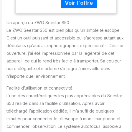
compact qui intègre un
Utilisateurs
télescope, un focuseur
Expérimentés -
électrique, une caméra
Boîte Ouverte
astronomique, ASIAIR,
Comme Neuf
Un aperçu du ZWO Seestar S50
une monture altaz et un
Le ZWO Seestar S50 est bien plus qu’un simple télescope.
chauffage anti-rosée, le
C’est un outil puissant et accessible qui s’adresse autant aux
tout ne pesant que 2,5
débutants qu’aux astrophotographes expérimentés. Dès son
kg Images propres et à
faible bruit : l'optique
ouverture, j’ai été impressionnée par la légèreté de cet
apochromatique triplet
appareil, ce qui le rend très facile à transporter. Sa couleur
de qualité
noire élégante et moderne s’intègre à merveille dans
professionnelle fournit
n’importe quel environnement.
des images nettes du
ciel nocturne tout en
Facilité d’utilisation et connectivité
maintenant un excellent
contrôle de l'aberration
L’une des caractéristiques les plus appréciables du Seestar
chromatique. Le
S50 réside dans sa facilité d’utilisation. Après avoir
revêtement de haute
téléchargé l’application dédiée, il m’a suffi de quelques
qualité inclus sur la
minutes pour connecter le télescope à mon smartphone et
lentille aide à réduire la
perte de lumière et vous
commencer l’observation. Le système autofocus, associé à