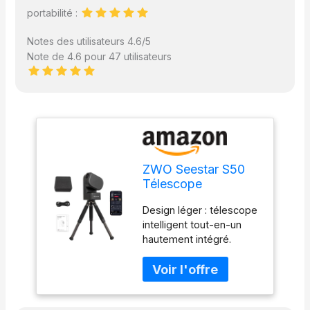
portabilité :
Notes des utilisateurs 4.6/5
Note de 4.6 pour 47 utilisateurs
ZWO Seestar S50
Télescope
Numérique
Design léger : télescope
Intelligent Tout-en-
intelligent tout-en-un
Un Autofocus
hautement intégré.
Portable pour
Seestar est un boîtier
Débutants et
compact qui intègre un
Utilisateurs
télescope, un focuseur
Expérimentés -
électrique, une caméra
Boîte Ouverte