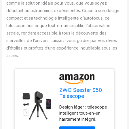
comme la solution idéale pour vous, que vous soyez
débutant ou astronomes expérimentés. Grace à son design
compact et sa technologie intelligente d’autofocus, ce
télescope numérique tout-en-un simplifie l’observation
astrale, rendant accessible à tous la découverte des
merveilles de l’univers. Laissez-vous guider par vos rêves
d’étoiles et profitez d’une expérience inoubliable sous les
astres.
ZWO Seestar S50
Télescope
Numérique
Design léger : télescope
Intelligent Tout-en-
intelligent tout-en-un
Un Autofocus
hautement intégré.
Portable pour
Seestar est un boîtier
Débutants et