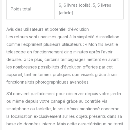
Mode EQ, Mode Plan et
6, 6 livres (colis), 5, 5 livres
Poids total
Mode Mosaïque : le
(article)
Mode EQ utilise un
montage équatorial, qui
est une méthode plus
Avis des utilisateurs et potentiel d’évolution
précise pour suivre les
Les retours sont unanimes quant à la simplicité d’installation
objets dans le ciel
comme l’expriment plusieurs utilisateurs : « Mon fils avait le
nocturne par rapport au
télescope en fonctionnement cinq minutes après l’avoir
mode Alt-Az standard.
Le mode Plan vous
déballé. » De plus, certains témoignages mettent en avant
permet de sélectionner
les nombreuses possibilités d’évolution offertes par cet
plusieurs cibles que
appareil, tant en termes pratiques que visuels grâce à ses
vous souhaitez capturer,
fonctionnalités photographiques avancées.
de configurer les
paramètres nécessaires
S’il convient parfaitement pour observer depuis votre jardin
pour chacune et de
ou même depuis votre canapé grâce au contrôle via
planifier quand les tirer.
Le mode mosaïque peut
smartphone ou tablette, le seul bémol mentionné concerne
assembler
la focalisation exclusivement sur les objets présents dans sa
automatiquement deux
base de données interne. Mais cette caractéristique ne ternit
images ensemble à