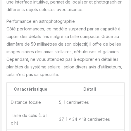
permet de tirer le
une interface intuitive, permet de localiser et photographier
meilleur parti de votre
différents objets célestes avec aisance.
observation visuelle
Détection et suivi
Performance en astrophotographie
entièrement
Côté performances, ce modèle surprend par sa capacité à
automatiques : avec
capter des détails fins malgré sa taille compacte. Grâce au
votre téléphone, vous
pouvez facilement
diamètre de 50 millimètres de son objectif, il offre de belles
accéder aux meilleures
images claires des amas stellaires, nébuleuses et galaxies.
observations de la nuit, à
Cependant, ne vous attendez pas à explorer en détail les
la fonction GoTo, à la
planètes du système solaire : selon divers avis d’utilisateurs,
visualisation en direct de
la base de données
cela n’est pas sa spécialité.
d'étoiles et à d'autres
fonctionnalités. La
Caractéristique
Détail
diffusion vocale
automatique vous
Distance focale
5, 1 centimètres
indiquera la progression
actuelle de l'imagerie
Taille du colis (L x l
Fonctionnalités
37, 1 x 34 x 18 centimètres
x h)
puissantes avec
l'application Seestar -