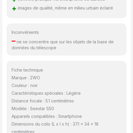
photographiques grâce à
+
un filetage de vis de 3/8"
images de qualité, même en milieu urbain éclairé
pour un positionnement
stable et précis. * Le
trépied dispose d'une
hauteur maximale
Inconvénients
étendue de 363 mm et
–
ne se concentre que sur les objets de la base de
d'une longueur de
données du télescope
rangement compacte de
274,5 mm Cadeau créatif
: Seestar est un
excellent choix pour un
Fiche technique
cadeau d'anniversaire ou
Marque : ZWO
de Noël pour les enfants.
Couleur : noir
Il peut inspirer et nourrir
Caractéristiques spéciales : Légère
leur intérêt pour
l'astronomie dès le plus
Distance focale : 5.1 centimètres
jeune âge PRODUIT
Modèle : Seestar S50
DÉBALLÉ – Cet article
Appareils compatibles : Smartphone
n'est pas tout neuf. Il a
Dimensions du colis (L x l x h) : 37.1 x 34 x 18
déjà été ouvert mais a
passé avec succès
centimètres