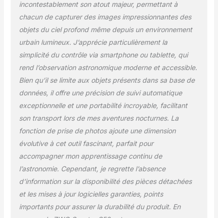
incontestablement son atout majeur, permettant à
entièrement
chacun de capturer des images impressionnantes des
automatiques : avec
votre téléphone, vous
objets du ciel profond même depuis un environnement
pouvez facilement
urbain lumineux. J’apprécie particulièrement la
accéder aux meilleures
simplicité du contrôle via smartphone ou tablette, qui
observations de la nuit, à
rend l’observation astronomique moderne et accessible.
la fonction GoTo, à la
visualisation en direct de
Bien qu’il se limite aux objets présents dans sa base de
la base de données
données, il offre une précision de suivi automatique
d'étoiles et à d'autres
exceptionnelle et une portabilité incroyable, facilitant
fonctionnalités. La
son transport lors de mes aventures nocturnes. La
diffusion vocale
fonction de prise de photos ajoute une dimension
automatique vous
indiquera la progression
évolutive à cet outil fascinant, parfait pour
actuelle de l'imagerie
accompagner mon apprentissage continu de
Fonctionnalités
l’astronomie. Cependant, je regrette l’absence
puissantes avec
d’information sur la disponibilité des pièces détachées
l'application Seestar -
Mode EQ, Mode Plan et
et les mises à jour logicielles garanties, points
Mode Mosaïque : le
importants pour assurer la durabilité du produit. En
Mode EQ utilise un