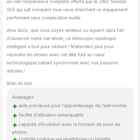
en rien l’expérience complète offerte par le ZWO Seestar
partir de zones
adjacentes du ciel
S50 qui sait conquérir tous ceux cherchant un équipement
nocturne. Cela vous
performant sans complication inutile.
permet d'obtenir des
champs de vision plus
Ainsi donc, que vous soyez amateur ou aguerri dans l’art
larges que d'habitude,
d’observer notre ciel étoilé, ce télescope numérique
comme une photo
intelligent a tout pour séduire ! N’attendez plus pour
panoramique peut le
rejoindre les étoiles avec cet allié futé au cœur
faire Trépied Seestar :
Seestar S50 est livré
technologique battant synchronisé avec vos passions
avec un trépied compact
astrales !
gratuit pour plus de
commodité lors des
Bilan du test
observations et de la
photographie. Améliorez
Avantages
la polyvalence de votre
+
aide précieuse pour l’apprentissage de l’astronomie
configuration
+
d'astrophotographie
facilité d’utilisation remarquable
avec Seestar S50.
+
capacité d’évolution avec la fonction de prise de
Connectez-le à divers
photos
trépieds
+
contrôle pratique via smartphone ou tablette