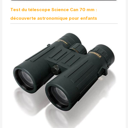
Test du télescope Science Can 70 mm :
découverte astronomique pour enfants