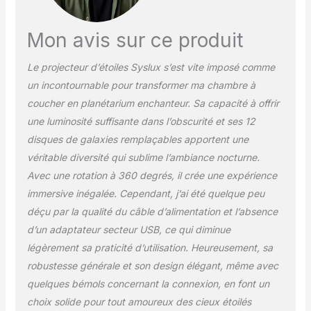
chez vous, je créerai un
ciel étoilé pour le tout-
petit. Design convivial et
Mon avis sur ce produit
minuterie d'arrêt
automatique : notre
Le projecteur d’étoiles Syslux s’est vite imposé comme
projecteur Galaxy offre
un incontournable pour transformer ma chambre à
un support réglable
flexible de 0 à 360° qui
coucher en planétarium enchanteur. Sa capacité à offrir
augmente la facilité
une luminosité suffisante dans l’obscurité et ses 12
d'utilisation du
disques de galaxies remplaçables apportent une
projecteur, de sorte que
véritable diversité qui sublime l’ambiance nocturne.
vous pouvez basculer
Avec une rotation à 360 degrés, il crée une expérience
entre le plafond de la
pièce, le mur ou
immersive inégalée. Cependant, j’ai été quelque peu
n'importe quel endroit
déçu par la qualité du câble d’alimentation et l’absence
que vous voulez. Avec 2
d’un adaptateur secteur USB, ce qui diminue
options de minuterie
légèrement sa praticité d’utilisation. Heureusement, sa
d'arrêt automatique (1
heure, 2 heures),
robustesse générale et son design élégant, même avec
appuyez dessus et il
quelques bémols concernant la connexion, en font un
s'éteindra
choix solide pour tout amoureux des cieux étoilés
automatiquement