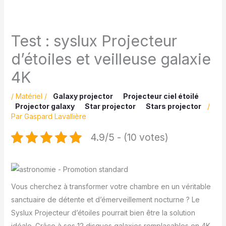
Test : syslux Projecteur
d’étoiles et veilleuse galaxie
4K
/
Matériel
/
Galaxy projector
Projecteur ciel étoilé
Projector galaxy
Star projector
Stars projector
/
Par
Gaspard Lavallière
4.9/5 - (10 votes)
Vous cherchez à transformer votre chambre en un véritable
sanctuaire de détente et d’émerveillement nocturne ? Le
Syslux Projecteur d’étoiles pourrait bien être la solution
idéale. Grâce à ses 12 disques galaxies remplaçables en 4K