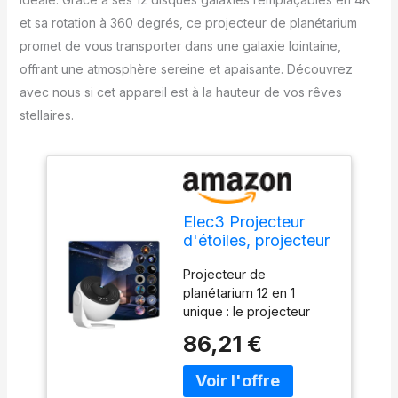
et sa rotation à 360 degrés, ce projecteur de planétarium
promet de vous transporter dans une galaxie lointaine,
offrant une atmosphère sereine et apaisante. Découvrez
avec nous si cet appareil est à la hauteur de vos rêves
stellaires.
Elec3 Projecteur
d'étoiles, projecteur
de planétarium pour
Projecteur de
Chambre à Coucher,
planétarium 12 en 1
veilleuse Galaxie
unique : le projecteur
Ultra Claire avec 12
d'étoiles Syslux est livré
disques Galaxies
86,21 €
avec 12 différents
remplaçables 4K
disques galaxie 4K HD : 1.
remplaçables,
Galaxy 2 Système
Rotation à 360