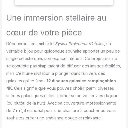
solaire 3. Terre 4. Lune 5.
degrés, lumière du
The Milky W ay 6.
Andromeda Galaxy 7.
Une immersion stellaire au
NGC4302-NGC4298 8.
Hubble Deep Field 9.
cœur de votre pièce
M60--UCD1 10.
Nébuleuse de l'Amérique
Découvrons ensemble le
Syslux Projecteur d’étoiles
, un
du Nord 11. Mystic
Mountain 12. Petit nuage
véritable bijou pour quiconque souhaite apporter un peu de
de Magellan. Ces
magie céleste dans son espace intérieur. Ce projecteur ne
disques de film galaxie
se contente pas simplement de diffuser des images étoilées,
réalistes vous
mais c’est une invitation à plonger dans l’univers des
emmènent à découvrir
un monde fantastique de
galaxies grâce à ses
12 disques galaxies remplaçables
l'univers. Amenez-moi
4K
. Cela signifie que vous pouvez choisir parmi diverses
chez vous, je créerai un
scènes galactiques et les alterner selon vos envies du jour
ciel étoilé pour le tout-
(ou plutôt, de la nuit). Avec sa couverture impressionnante
petit. Design convivial et
minuterie d'arrêt
de
7 m²
, il est idéal pour une chambre à coucher où vous
automatique : notre
souhaitez créer une ambiance douce et relaxante.
projecteur Galaxy offre