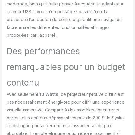
modernes, bien qu’il faille penser à acquérir un adaptateur
veilleuse pour chambre
d'enfant n'a besoin que
secteur USB si vous n’en possédez pas déjà un. La
de 3 étapes pour vous
présence d’un bouton de contrôle garantit une navigation
guider à travers
facile entre les différentes fonctionnalités et images
l'expérience visuelle du
proposées par l’appareil.
planétarium : insérer un
disque de film, allumer
Des performances
l'interrupteur, régler la
mise au point. Design
simple, parfait pour les
remarquables pour un budget
enfants. Changement
manuel intéressant des
contenu
feuilles de film favorise
le développement
intellectuel des enfants.
Avec seulement
10 Watts
, ce projecteur prouve qu’il n’est
Cadeau idéal pour les
pas nécessairement énergivore pour offrir une expérience
enfants et les
visuelle immersive. Comparé à des modèles concurrents
décorations : le
parfois plus coûteux dépassant les prix de 200 $, le Syslux
projecteur de veilleuse
étoilée peut décorer une
se distingue par sa performance associée à son prix
chambre d'enfant, une
abordable. Il semble être une option idéale notamment si