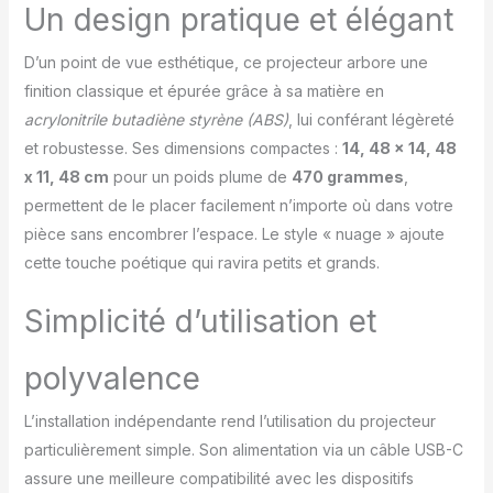
un support réglable
Un design pratique et élégant
flexible de 0 à 360° qui
augmente la facilité
D’un point de vue esthétique, ce projecteur arbore une
d'utilisation du
finition classique et épurée grâce à sa matière en
projecteur, de sorte que
vous pouvez basculer
acrylonitrile butadiène styrène (ABS)
, lui conférant légèreté
entre le plafond de la
et robustesse. Ses dimensions compactes :
14, 48 x 14, 48
pièce, le mur ou
x 11, 48 cm
pour un poids plume de
470 grammes
,
n'importe quel endroit
permettent de le placer facilement n’importe où dans votre
que vous voulez. Avec 2
options de minuterie
pièce sans encombrer l’espace. Le style « nuage » ajoute
d'arrêt automatique (1
cette touche poétique qui ravira petits et grands.
heure, 2 heures),
appuyez dessus et il
Simplicité d’utilisation et
s'éteindra
automatiquement
polyvalence
lorsque le temps se
termine, ne perturbe pas
votre sommeil et celui
L’installation indépendante rend l’utilisation du projecteur
de votre enfant. Facile à
particulièrement simple. Son alimentation via un câble USB-C
utiliser pour les enfants :
assure une meilleure compatibilité avec les dispositifs
le projecteur de