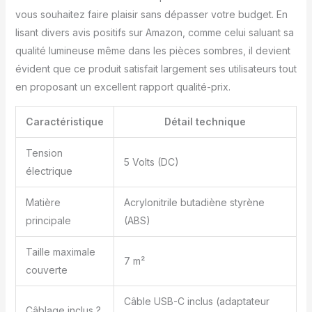
crèche et une chambre. Il
vous souhaitez faire plaisir sans dépasser votre budget. En
peut accompagner les
lisant divers avis positifs sur Amazon, comme celui saluant sa
garçons et les filles dans
la croissance, le moteur
qualité lumineuse même dans les pièces sombres, il devient
silencieux et le ciel
évident que ce produit satisfait largement ses utilisateurs tout
rotatif aident également
en proposant un excellent rapport qualité-prix.
à apaiser et calmer les
bébés et à s'endormir
Caractéristique
Détail technique
rapidement. Un cadeau
idéal pour les adultes et
les enfants. Parfait pour
Tension
5 Volts (DC)
une chambre d'enfant,
électrique
un home cinéma, un
anniversaire, une fête,
Matière
Acrylonitrile butadiène styrène
des décorations de Noël
principale
(ABS)
et un anniversaire.
Taille maximale
7 m²
couverte
Câble USB-C inclus (adaptateur
Câblage inclus ?