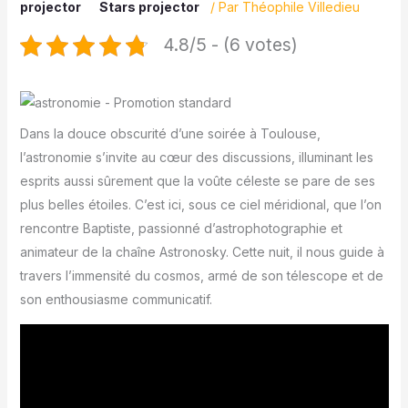
projector
Stars projector
/ Par
Théophile Villedieu
4.8/5 - (6 votes)
Dans la douce obscurité d’une soirée à Toulouse,
l’astronomie s’invite au cœur des discussions, illuminant les
esprits aussi sûrement que la voûte céleste se pare de ses
plus belles étoiles. C’est ici, sous ce ciel méridional, que l’on
rencontre Baptiste, passionné d’astrophotographie et
animateur de la chaîne Astronosky. Cette nuit, il nous guide à
travers l’immensité du cosmos, armé de son télescope et de
son enthousiasme communicatif.