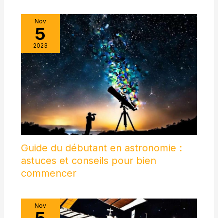
Nov
5
2023
Guide du débutant en astronomie :
astuces et conseils pour bien
commencer
Nov
5