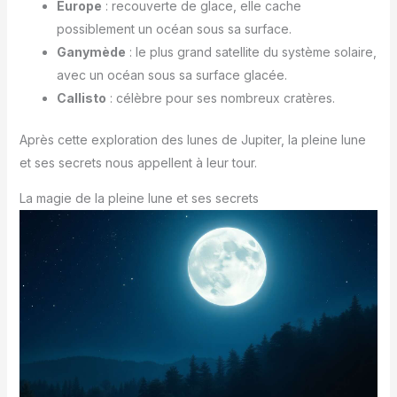
Europe
: recouverte de glace, elle cache
possiblement un océan sous sa surface.
Ganymède
: le plus grand satellite du système solaire,
avec un océan sous sa surface glacée.
Callisto
: célèbre pour ses nombreux cratères.
Après cette exploration des lunes de Jupiter, la pleine lune
et ses secrets nous appellent à leur tour.
La magie de la pleine lune et ses secrets