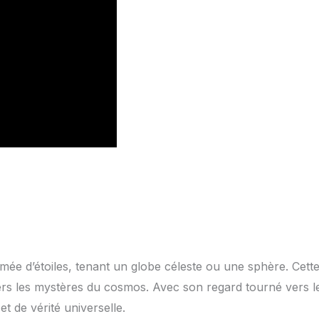
ée d’étoiles, tenant un globe céleste ou une sphère. Cett
ers les mystères du cosmos. Avec son regard tourné vers l
et de vérité universelle.