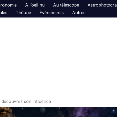
astronomie
A l’oeil nu
Au télescope
Astrophotogra
ales
Théorie
Événements
Autres
: découvrez son influence