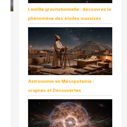
Lentille gravitationnelle : découvrez le
phénomène des étoiles massives
Astronomie en Mésopotamie :
origines et Découvertes