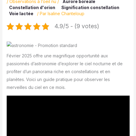
/
Observations à l’oeil nu
/
Aurore boreale
Constellation d'orion
Signification constellation
Voie lactée
/ Par
Isaline Chanteloup
4.9/5 - (9 votes)
Février 2025 offre une magnifique opportunité aux
passionnés d’astronomie d’explorer le ciel nocturne et de
profiter d’un panorama riche en constellations et en
planètes. Voici un guide pratique pour observer les
merveilles du ciel en ce mois.