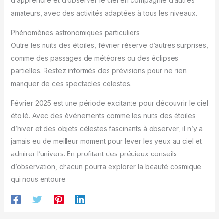
d’apprendre et d’observer le ciel en compagnie d’autres
permet de capturer et de
amateurs, avec des activités adaptées à tous les niveaux.
partager des images de la
Lune, des planètes et d'autres
objets célestes brillants. Avec
Phénomènes astronomiques particuliers
un pouvoir de résolution
théorique de 42 mm (limite de
Outre les nuits des étoiles, février réserve d’autres surprises,
Dawes) et 50 mm (critère de
Rayleigh), ainsi qu'une
comme des passages de météores ou des éclipses
magnitude limite de 11,7, le
partielles. Restez informés des prévisions pour ne rien
système optique offre
suffisamment de détails pour
manquer de ces spectacles célestes.
une astrophotographie
pertinente. La résolution
d'image de 162 lignes/mm
Février 2025 est une période excitante pour découvrir le ciel
garantit des prises de vue
étoilé. Avec des événements comme les nuits des étoiles
nettes, faisant de ce
télescope une excellente
d’hiver et des objets célestes fascinants à observer, il n’y a
introduction à l'astronomie
photographique.
jamais eu de meilleur moment pour lever les yeux au ciel et
admirer l’univers. En profitant des précieux conseils
d’observation, chacun pourra explorer la beauté cosmique
qui nous entoure.