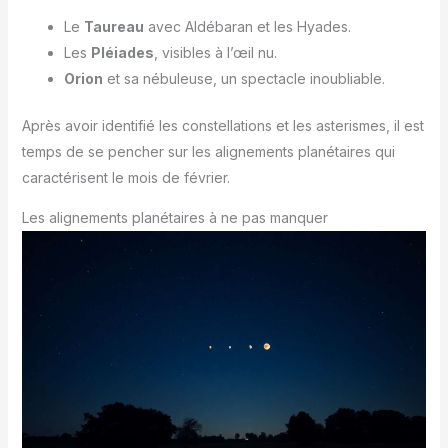
Le
Taureau
avec Aldébaran et les Hyades.
Les
Pléiades
, visibles à l’œil nu.
Orion
et sa nébuleuse, un spectacle inoubliable.
Après avoir identifié les constellations et les asterismes, il est
temps de se pencher sur les alignements planétaires qui
caractérisent le mois de février.
Les alignements planétaires à ne pas manquer