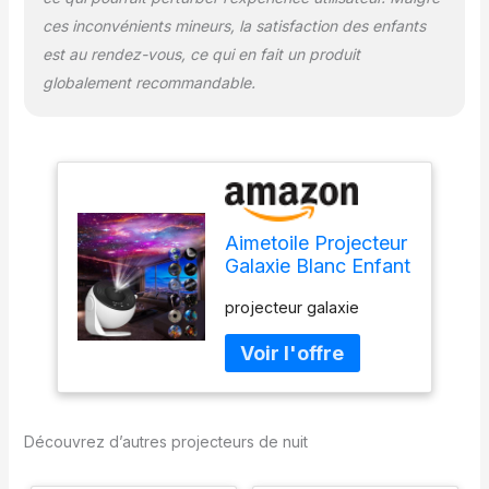
ces inconvénients mineurs, la satisfaction des enfants
est au rendez-vous, ce qui en fait un produit
globalement recommandable.
Aimetoile Projecteur
Galaxie Blanc Enfant
12 en 1 Planétarium
projecteur galaxie
Etoile Galaxie
Projecteur de Nuit
Découvrez d’autres projecteurs de nuit