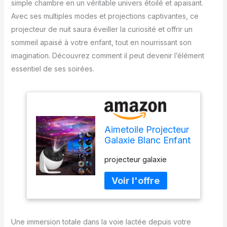
simple chambre en un véritable univers étoilé et apaisant.
Avec ses multiples modes et projections captivantes, ce
projecteur de nuit saura éveiller la curiosité et offrir un
sommeil apaisé à votre enfant, tout en nourrissant son
imagination. Découvrez comment il peut devenir l’élément
essentiel de ses soirées.
Aimetoile Projecteur
Galaxie Blanc Enfant
12 en 1 Planétarium
projecteur galaxie
Etoile Galaxie
Projecteur de Nuit
Une immersion totale dans la voie lactée depuis votre