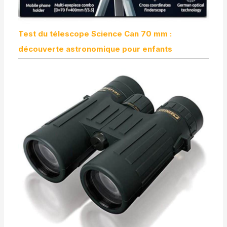
Test du télescope Science Can 70 mm :
découverte astronomique pour enfants