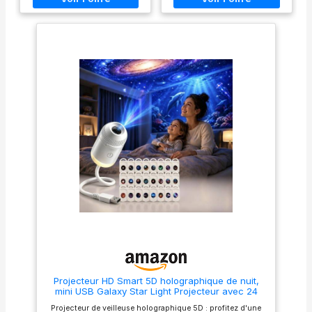
chambres, la méditation, la
sur les plafonds. Installation
lecture ou le sommeil 【
Plug Play USB sans effort :
3/6/12/24 Thèmes de
port d'alimentation USB
projection HD 】Équipé d'un
standard du projecteur
objectif haute définition et
Galaxy compatible avec les
d'une variété de films de
chargeurs muraux, les
projection, il affiche de
batteries externes et les
manière vivante des scènes
ordinateurs portables.
telles que les galaxies, les
Aucune installation
aurores boréales, la lune et le
compliquée requise ; il suffit
monde sous-marin sur
de brancher pour activer
n'importe quel plafond ou
instantanément un
mur. Alimentation USB :
magnifique éclairage de ciel
compatible avec toutes les
étoilé partout. 【Modes
sources d'alimentation USB
d'étoiles dynamiques
(ordinateurs portables,
intelligentes】Projecteur de
batteries externes,
veilleuse équipé d'un
adaptateurs) ; sa taille
mouvement dynamique
compacte le rend idéal pour
automatique qui permet aux
les voyages, le camping et
nébuleuses et aux étoiles de
comme cadeau attentionné 【
dériver doucement sur les
360° Réglable 】 Conception
murs. La lueur douce et sans
flexible à col de cygne 360° :
éblouissement soulage le
le bras librement pliable et
stress et agit comme une
rotatif vous permet de diriger
lampe apaisante au moment
précisément la projection vers
du coucher pour une
Projecteur HD Smart 5D holographique de nuit,
l'emplacement souhaité,
utilisation nocturne dans la
mini USB Galaxy Star Light Projecteur avec 24
assurant un angle de vision
chambre. 【Décoration
disques de film, rotation à 360 °, éclairage
parfait depuis n'importe quel
Ambiante Rêveuse Multi-
Projecteur de veilleuse holographique 5D : profitez d'une