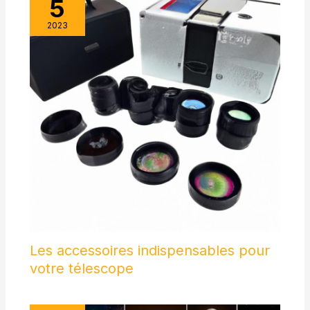
5
paysages.
nocturne sans jamais le
recharger". Partez l'esprit
2023
tranquille, la liberte de profiter
de la nuit sans contrainte.
CARTE 32GB INCLUSE -
CADEAU IDEAL - La carte
32GB incluse stocke jusqu'a
4 heures de video 4K. En
vacances, en safari ou en
expedition, enregistrez
chaque instant sans souci de
place. Le slot d'extension
accepte les cartes micro SD
jusqu'a 128GB. Cadeau ideal
pour un pere passionne de
nature, un mari aventurier ou
un fils curieux, avec boite
cadeau elegante incluse.
Equipe de support
francophone disponible sous
24h. Garantie satisfait ou
rembourse.
Les accessoires indispensables pour
votre télescope