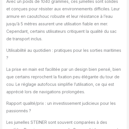
robuste, étanche
Avec un poids de 1040 grammes, ces jumelles sont solides
jusqu'à 5 m, pas de
et conçues pour résister aux environnements difficiles. Leur
buée grâce au
armure en caoutchouc robuste et leur résistance à l’eau
remplissage sous
jusqu’à 5 mètres assurent une utilisation fiable en mer.
pression d'azote,
Cependant, certains utilisateurs critiquent la qualité du sac
armure en caoutchouc
NBR longue durée,
de transport inclus.
garantie 10 ans
ACCESSOIRES
Utilisabilité au quotidien : pratiques pour les sorties maritimes
COMPLETS - sac,
?
sangle en néoprène,
housse de pluie,
La prise en main est facilitée par un design bien pensé, bien
capuchons d'objectif
que certains reprochent la fixation peu élégante du tour de
cou. Le réglage autofocus simplifie l’utilisation, ce qui est
apprécié lors de navigations prolongées.
Rapport qualité/prix : un investissement judicieux pour les
passionnés ?
Les jumelles STEINER sont souvent comparées à des