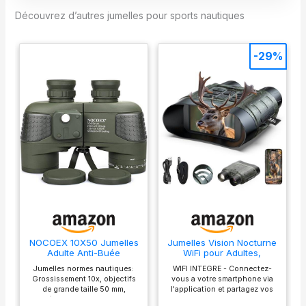
brillance 3D de 20 m
Découvrez d’autres jumelles pour sports nautiques
à l'infini - sans
recentrage CHAMP
DE VISION
-29%
IMPRESSIONNANT -
Le champ de vision
étendu de 128 m
vous donne une très
bonne vue
d'ensemble lors de
la reconnaissance
des obstacles
EXCELLENTE
QUALITÉ -
Extrêmement
robuste, étanche
jusqu'à 5 m, pas de
NOCOEX 10X50 Jumelles
Jumelles Vision Nocturne
buée grâce au
Adulte Anti-Buée
WiFi pour Adultes,
remplissage sous
Etanches avec
Jumelles Infrarouge 4K
Jumelles normes nautiques:
WIFI INTEGRE - Connectez-
Télémètre Interne et
112MP, Zoom 12X et
pression d'azote,
Grossissement 10x, objectifs
vous a votre smartphone via
Boussole,pour la
Ecran HD, Batterie
armure en
de grande taille 50 mm,
l'application et partagez vos
Navigation, la Navigation
5000mAh avec Carte
réglage dioptrique de
photos et videos 4K en temps
caoutchouc NBR
de Plaisance, la
32GB Incluse, pour