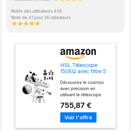
Notes des utilisateurs 4.1/5
Note de 4.1 pour 26 utilisateurs
HSL Télescope
150EQ avec filtre 5
couleurs -
Découvrez le cosmos
Réflecteur
avec précision en
newtonien à grande
utilisant le télescope
ouverture de 150
réflecteur HSL 150EQ.
mm pour adultes,
755,87 €
Installation sans effort,
télescope équatorial
ouverture de 150 mm +
manuel livré avec
objectif de 750 mm pour
lentille de Barlow 3X
une observation précise.