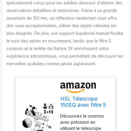
spécialement conçu pour les adultes désireux d’obtenir des
observations détaillées et immersives. Grâce à sa grande
ouverture de 150 mm, ce réflecteur newtonien vous offre
des vues exceptionnelles, même des objets célestes les
plus éloignés. De plus, son support équatorial manuel facilite
le suivi des astres en mouvement, tandis que le filtre 5
couleurs et la lentille de Barlow 3X enrichissent votre
expérience astronomique, vous permettant de découvrir les
merveilles spatiales comme jamais auparavant.
HSL Télescope
150EQ avec filtre 5
couleurs -
Découvrez le cosmos
Réflecteur
avec précision en
newtonien à grande
utilisant le télescope
ouverture de 150