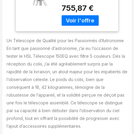
réflecteur HSL 150EQ.
mm pour adultes,
755,87 €
Installation sans effort,
télescope équatorial
ouverture de 150 mm +
manuel livré avec
objectif de 750 mm pour
lentille de Barlow 3X
une observation précise.
Faites l'expérience de la
Un Télescope de Qualité pour les Passionnés d’Astronomie
précision avec notre
support équatorial
En tant que passionné d’astronomie, j’ai eu l’occasion de
allemand manuel. Suivez
tester le HSL Télescope 150EQ avec filtre 5 couleurs. Dès la
les corps célestes en
réception du colis, j’ai été agréablement surpris par la
douceur à l'aide du levier
rapidité de la livraison, un atout majeur pour les impatients de
d'altitude au ralenti.
Explorez le cosmos avec
l’observation céleste. Le poids du colis, bien que
le télescope HSL 150EQ.
conséquent à 18, 42 kilogrammes, témoigne de la
Dévoilez les merveilles
robustesse de l’appareil, et la solidité perçue ne déçoit pas
de l'univers avec triple
une fois le télescope assemblé. Ce télescope se distingue
grossissement : 25 mm
+ objectif 3x = 90x, 20
par sa capacité à bien débuter dans l’observation du ciel
mm + objectif 3x = 112,5
profond, tout en offrant la possibilité de progresser avec
x, 6,5 mm + objectif 3x =
l’ajout d’accessoires supplémentaires.
345x. La précision