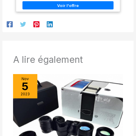
INCLUS : un oculaire de 20 mm et 10 mm, un viseur et un
une garantie complète pour
moteur d'entraînement, Poids du trépied : 3,4 Kg LOGICIEL
explorer l'univers l'esprit
DISPONIBLE : téléchargez le logiciel Starry Night Basic avec
tranquille.
une base de données de 36 000 objets, des cartes du ciel
imprimables et des images améliorées, y compris des
rendus 3D d'étoiles, d'exoplanètes et de galaxies ZOOM
OPTIQUE : multiplicateur 130.0_x
A lire également
Nov
5
2023