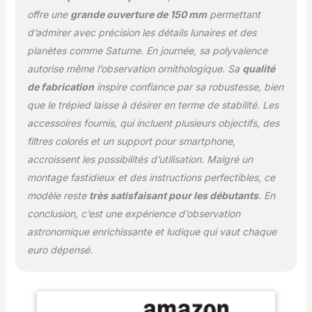
Améliorez l'exploration
offre une
grande ouverture de 150 mm
permettant
céleste avec notre
d’admirer avec précision les détails lunaires et des
ensemble de 6 filtres.
planètes comme Saturne. En journée, sa polyvalence
Cinq filtres de couleur
autorise même l’observation ornithologique. Sa
qualité
(rouge, bleu, orange,
vert, jaune) dévoilent les
de fabrication
inspire confiance par sa robustesse, bien
détails complexes de la
que le trépied laisse à désirer en terme de stabilité. Les
planète et les structures
accessoires fournis, qui incluent plusieurs objectifs, des
de nuages. Capturez des
filtres colorés et un support pour smartphone,
merveilles sans effort
avec le support de
accroissent les possibilités d’utilisation. Malgré un
téléphone portable
montage fastidieux et des instructions perfectibles, ce
réglable et la
modèle reste
très satisfaisant pour les débutants
. En
télécommande sans fil
conclusion, c’est une expérience d’observation
du télescope HSL 150EQ.
astronomique enrichissante et ludique qui vaut chaque
euro dépensé.