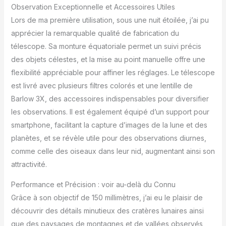
prospère grâce au
Observation Exceptionnelle et Accessoires Utiles
détecteur de points
Lors de ma première utilisation, sous une nuit étoilée, j’ai pu
rouges, permettant un
apprécier la remarquable qualité de fabrication du
suivi fluide pour un
voyage d'observation
télescope. Sa monture équatoriale permet un suivi précis
immersif et précis.
des objets célestes, et la mise au point manuelle offre une
Améliorez l'exploration
flexibilité appréciable pour affiner les réglages. Le télescope
céleste avec notre
est livré avec plusieurs filtres colorés et une lentille de
ensemble de 6 filtres.
Cinq filtres de couleur
Barlow 3X, des accessoires indispensables pour diversifier
(rouge, bleu, orange,
les observations. Il est également équipé d’un support pour
vert, jaune) dévoilent les
smartphone, facilitant la capture d’images de la lune et des
détails complexes de la
planètes, et se révèle utile pour des observations diurnes,
planète et les structures
de nuages. Capturez des
comme celle des oiseaux dans leur nid, augmentant ainsi son
merveilles sans effort
attractivité.
avec le support de
téléphone portable
Performance et Précision : voir au-delà du Connu
réglable et la
Grâce à son objectif de 150 millimètres, j’ai eu le plaisir de
télécommande sans fil
découvrir des détails minutieux des cratères lunaires ainsi
du télescope HSL 150EQ.
que des paysages de montagnes et de vallées observés