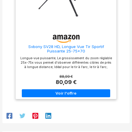
doucement la bague de zoom
de la lunette d'observation
pour régler facilement le
grossissement; tout est à
votre portée Précis et flexible:
SV406 longue vue puissante
est équipée d'une fonction de
mise au point à double
vitesse; élevant votre
expérience d'observation au
Svbony SV28 HD, Longue Vue Tir Sportif
niveau supérieur; mise au
Puissante 25-75x70
point plus rapide avec
verrouillage précis; réduisant
Longue-vue puissante; Le grossissement du zoom réglable
considérablement le temps
25x-75x vous permet d'observer différentes cibles de près
nécessaire à la mise au point
à longue distance; Idéal pour le tir à l'arc; le tir à l'arc;
pendant l'observation
l'observation des oiseaux; la lune Longue-vue HD; Le
Compatibilité polyvalente:
prisme bak4 à indice élevé et la lentille revêtue multicouche
88,99 €
l'interface mâle de 1,25
assurent une transmission lumineuse élevée; fournir une
80,09 €
pouce/filetage en T de la
image claire et nette Conception ergonomique; L'oculaire
lunette d'observation se
incliné à 45 degrés offre des conditions de visualisation
combine parfaitement avec la
confortables pour une observation à long terme; L'œilleton
caméra WiFi SC001 et
rabattable avec un long dégagement oculaire est convivial
l'oculaire zoom SV135 pour
pour les personnes qui portent des lunettes Trépied de
une fonctionnalité améliorée
table; SV28 Longue-vue est livrée avec un trépied de table
Peu importe le vent et la pluie:
pour une utilisation en intérieur avec une stabilité de base;
SV406 20-60x80 longue vue
Il est recommandé d'utiliser un trépied d'appareil photo si
IPX7 peuvent empêcher
vous êtes un amateur de plein air Adaptateur universel pour
efficacement l'humidité;
smartphone; Équipé d'un adaptateur de téléphone portable
comme l'eau de pluie et le
que vous pouvez capturer et partager une image ou une
brouillard; de pénétrer dans