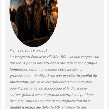
Lentilles ED et
revêtement multicouche.
Imperméable et anti-
buée. Corps en
caoutchouc. Télescope
terrestre Endeavor HD
82A avec housse et
pare-soleil. Trépied Veo
3GO 265HAP. Adaptateur
Digiscoping Veo PA-65.
Mon avis sur ce produit
Le Vanguard Endeavor HD 82A BDL est une longue-vue
qui séduit par sa
construction robuste
et son
optique
lumineuse
, offrant une image nette jusqu’à un
grossissement de 40x. Avec une
excellente qualité de
fabrication
, elle se révèle particulièrement adaptée
pour l’observation ornithologique et la digiscopie,
surtout grâce à son adaptateur smartphone pratique.
Bien que l’appareil souffre d’une
dégradation de la
qualité d’image au-delà de 40x
et présente des