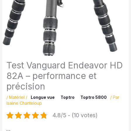
Test Vanguard Endeavor HD
82A – performance et
précision
/
Matériel
/
Longue vue
Toptro
Toptro 5800
/ Par
Isaline Chanteloup
4.8/5 - (10 votes)