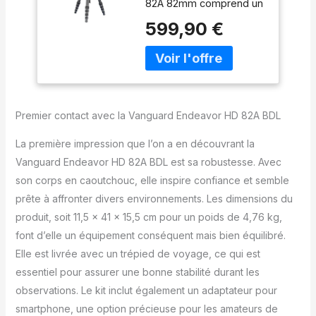
82A 82mm comprend un
trépied de voyage avec
599,90 €
rotule panoramique et un
adaptateur smartphone
pour digiscoping. Le kit
parfait pour ceux qui
recherchent un
catalyseur léger et de
Premier contact avec la Vanguard Endeavor HD 82A BDL
qualité, avec tout ce
dont vous avez besoin
La première impression que l’on a en découvrant la
pour profiter de la
Vanguard Endeavor HD 82A BDL est sa robustesse. Avec
nature. Grossissement
son corps en caoutchouc, elle inspire confiance et semble
de l'oculaire 20-60x.
Lentilles ED et
prête à affronter divers environnements. Les dimensions du
revêtement multicouche.
produit, soit 11,5 x 41 x 15,5 cm pour un poids de 4,76 kg,
Imperméable et anti-
font d’elle un équipement conséquent mais bien équilibré.
buée. Corps en
Elle est livrée avec un trépied de voyage, ce qui est
caoutchouc. Télescope
terrestre Endeavor HD
essentiel pour assurer une bonne stabilité durant les
82A avec housse et
observations. Le kit inclut également un adaptateur pour
pare-soleil. Trépied Veo
smartphone, une option précieuse pour les amateurs de
3GO 265HAP. Adaptateur