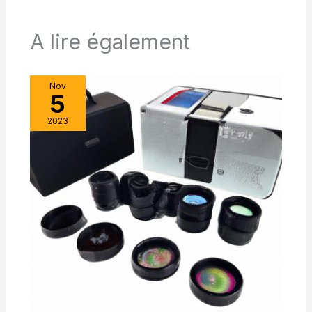
vidéo avec vos amis; Soutenir la largeur du téléphone: 52-
l'appareil; protégeant ainsi les
100mm
éléments optiques et les
composants électroniques
A lire également
Expérience de visualisation
confortable: la hauteur de
l'œilleton de la SV406 longue
vue peut être ajustée; pas de
lunettes; évite le scintillement
Nov
des ombres; avec des
5
lunettes; ajustez pour éviter
toute interférence
2023
Visualisation optimale:
l'interface de filetage
standard 1/4 de la lunette
d'observation se fixe
facilement à un trépied;
répondant à tous vos besoins
de visualisation et
garantissant une observation
stable des objets