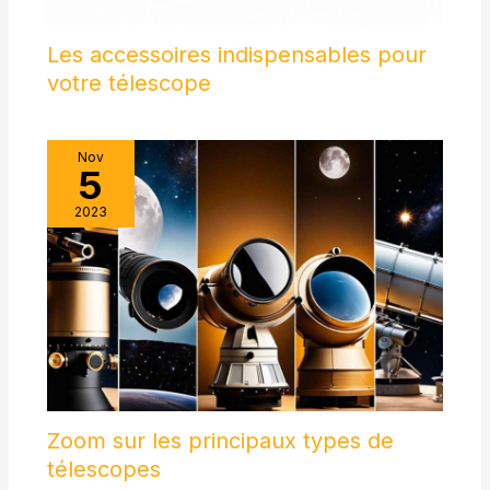
Les accessoires indispensables pour
votre télescope
Nov
5
2023
Zoom sur les principaux types de
télescopes