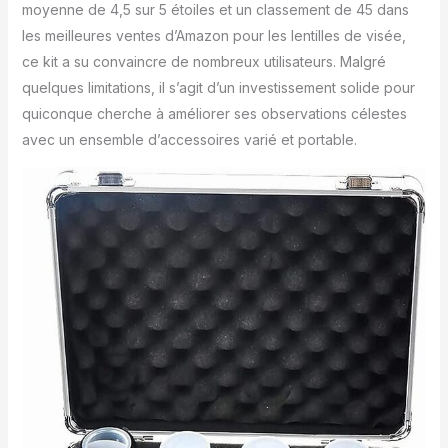
moyenne de 4,5 sur 5 étoiles et un classement de 45 dans
en métal durable : ce kit
est stocké dans un étui
les meilleures ventes d’Amazon pour les lentilles de visée,
de transport en métal
ce kit a su convaincre de nombreux utilisateurs. Malgré
robuste avec doublure
quelques limitations, il s’agit d’un investissement solide pour
en mousse. Non
quiconque cherche à améliorer ses observations célestes
seulement il garde tous
les accessoires en
avec un ensemble d’accessoires varié et portable.
sécurité, mais aussi avec
un espace
supplémentaire pour
d'autres petits
accessoires. Il s'agit
d'un outil essentiel pour
tous les utilisateurs de
télescope pour observer
les planètes
astronomiques et la lune