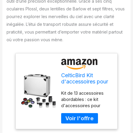
outil d’une précision exceptionnelle. Grâce à ses cinq
oculaires Plossl, deux lentilles de Barlow et sept filtres, vous
pourrez explorer les merveilles du ciel avec une clarté
inégalée. L’étui de transport robuste assure sécurité et
praticité, vous permettant d’emporter votre matériel partout
où votre passion vous mène.
CelticBird Kit
d'accessoires pour
télescope 13
Kit de 13 accessoires
pièces–Oculaire de
abordables : ce kit
télescope de 3,2 cm
d'accessoires pour
et Ensemble de
télescope de 3,2 cm
filtres avec Un étui
comprend 5 oculaires
de Transport
Plossl, 5 filtres de
Robuste–5 oculaires
couleur, 1 filtre polarisant,
de Plossl–2 lentilles