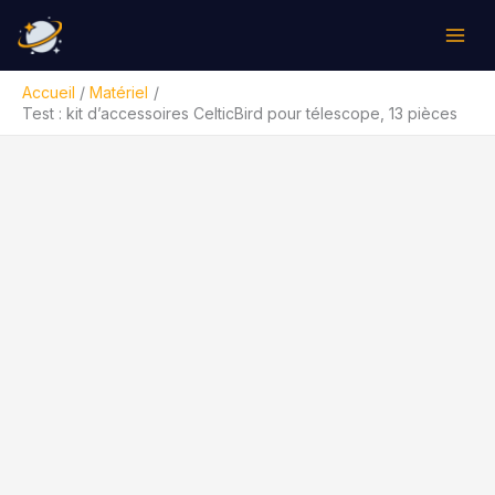
Aller
Rechercher
au
contenu
Accueil
Matériel
Test : kit d’accessoires CelticBird pour télescope, 13 pièces