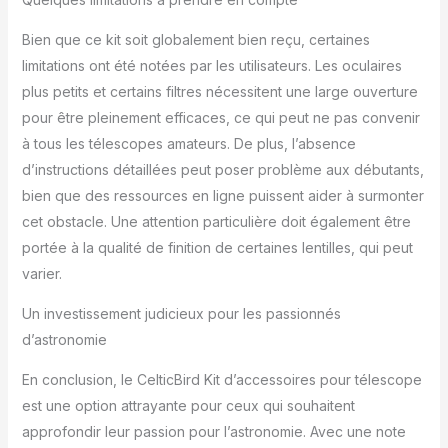
distance focale du
Bien que ce kit soit globalement bien reçu, certaines
télescope lors de la
fixation d'un appareil
limitations ont été notées par les utilisateurs. Les oculaires
photo reflex numérique
plus petits et certains filtres nécessitent une large ouverture
Ensemble de 7 filtres :
pour être pleinement efficaces, ce qui peut ne pas convenir
cinq filtres de couleur
à tous les télescopes amateurs. De plus, l’absence
(rouge, bleu, orange,
vert et jaune) et un filtre
d’instructions détaillées peut poser problème aux débutants,
polarisant sont parfaits
bien que des ressources en ligne puissent aider à surmonter
pour faire ressortir
cet obstacle. Une attention particulière doit également être
divers détails sur la
portée à la qualité de finition de certaines lentilles, qui peut
surface d'une planète ou
dans sa structure de
varier.
nuage. Le filtre lune aide
à atténuer la lumière vive
Un investissement judicieux pour les passionnés
de la lune, ce qui la rend
d’astronomie
plus confortable à voir
afin que vous puissiez
En conclusion, le CelticBird Kit d’accessoires pour télescope
voir plus de détails et de
est une option attrayante pour ceux qui souhaitent
caractéristiques de
approfondir leur passion pour l’astronomie. Avec une note
surface Étui de transport