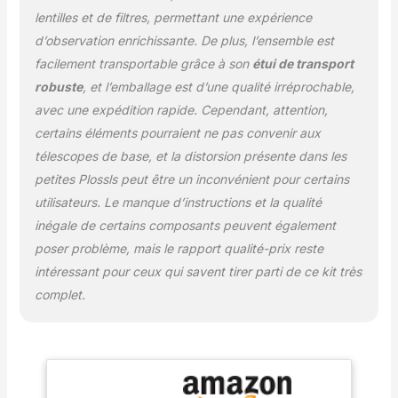
ainsi que pour une
lentilles et de filtres, permettant une expérience
utilisation diurne dans
d’observation enrichissante. De plus, l’ensemble est
n'importe quel
télescopes. copee
facilement transportable grâce à son
étui de transport
Lentille de Barlow 2x : la
robuste
, et l’emballage est d’une qualité irréprochable,
lentille de Barlow double
avec une expédition rapide. Cependant, attention,
le grossissement de tout
certains éléments pourraient ne pas convenir aux
oculaire inséré de 3,2
cm. Un adaptateur en T
télescopes de base, et la distorsion présente dans les
Prime Focus pour fixer
petites Plossls peut être un inconvénient pour certains
un appareil photo reflex
utilisateurs. Le manque d’instructions et la qualité
numérique. Avec les
inégale de certains composants peuvent également
filetages T2 (M42 x
0,75), vous pouvez fixer
poser problème, mais le rapport qualité-prix reste
un anneau en T pour la
intéressant pour ceux qui savent tirer parti de ce kit très
photographie
complet.
d'astronomie. Une
rallonge télescopique
pour augmenter la
distance focale du
télescope lors de la
fixation d'un appareil