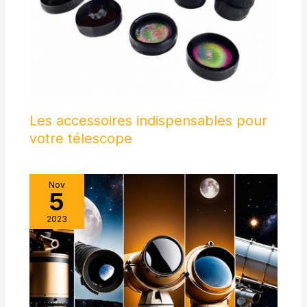
accessoires. Il s'agit
d'un outil essentiel pour
tous les utilisateurs de
télescope pour observer
les planètes
astronomiques et la lune
Les accessoires indispensables pour
votre télescope
Nov
5
2023