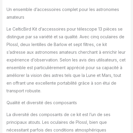
1 filtre lune et 1 objectif
de Barlow–7 filtres
Un ensemble d’accessoires complet pour les astronomes
Barlow, vous permettant
de tirer le meilleur parti
amateurs
et d'améliorer les
performances de votre
Le CelticBird Kit d’accessoires pour télescope 13 pièces se
télescope. C'est une
distingue par sa variété et sa qualité. Avec cinq oculaires de
excellente économie par
Plossl, deux lentilles de Barlow et sept filtres, ce kit
rapport à l'achat
s’adresse aux astronomes amateurs cherchant à enrichir leur
d'articles séparément 5
oculaires Plossl :
expérience d’observation. Selon les avis des utilisateurs, cet
comprend 5 oculaires de
ensemble est particulièrement apprécié pour sa capacité à
télescope plossl de
améliorer la vision des astres tels que la Lune et Mars, tout
qualité supérieure, allant
en offrant une excellente portabilité grâce à son étui de
de faible à haute
transport robuste.
puissance : 40 mm/20
mm/12,5 mm/8 mm/6
Qualité et diversité des composants
mm – pour différentes
observation planétaire et
La diversité des composants de ce kit est l’un de ses
lunaire, observations
lunaires à large champ et
principaux atouts. Les oculaires de Plossl, bien que
amas d'étoiles, et une
nécessitant parfois des conditions atmosphériques