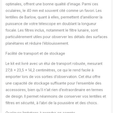
large gamme de
optimales, offrent une bonne qualité d’image. Parmi ces
nébuleuses nuageuses
oculaires, le 40 mm est souvent cité comme un favori. Les
et cibles de ciel profond,
lentilles de Barlow, quant à elles, permettent d’améliorer la
ainsi que pour une
utilisation diurne dans
puissance de votre télescope en doublant la longueur
n'importe quel
focale. Les filtres inclus, notamment le filtre lunaire, sont
télescopes. copee
particulièrement utiles pour observer les détails des surfaces
Lentille de Barlow 2x : la
planétaires et réduire l’éblouissement.
lentille de Barlow double
le grossissement de tout
Facilité de transport et de stockage
oculaire inséré de 3,2
cm. Un adaptateur en T
Le kit est livré avec un étui de transport robuste, mesurant
Prime Focus pour fixer
27,8 x 23,5 x 14,2 centimètres, ce qui le rend facile à
un appareil photo reflex
numérique. Avec les
emporter lors de vos sorties d’observation. Cet étui offre
filetages T2 (M42 x
une capacité de stockage suffisante pour l’ensemble des
0,75), vous pouvez fixer
accessoires, bien qu’il n’ait rien d’extraordinaire en termes
un anneau en T pour la
de design. Il permet néanmoins de conserver vos lentilles et
photographie
d'astronomie. Une
filtres en sécurité, à l’abri de la poussière et des chocs.
rallonge télescopique
pour augmenter la
Quelques limitations à prendre en compte