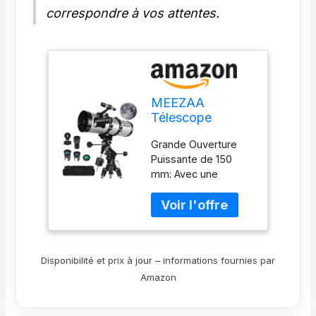
correspondre à vos attentes.
MEEZAA
Télescope
Astronomique,
Grande Ouverture
150EQ Newton
Puissante de 150
Réflecteur
mm: Avec une
Télescope
distance focale de
Professionnel
650 mm et une
pour Adulte et
ouverture de 150
Débutants avec
mm, ce télescope
Monture
réflecteur newtonien
Équatoriale,
Disponibilité et prix à jour – informations fournies par
capte davantage de
Trépied,
Amazon
lumière pour des
Adaptateur
images plus
Téléphone, Filtre
lumineuses et plus
Lunaire et Sac de