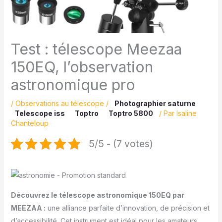
Test : télescope Meezaa
150EQ, l’observation
astronomique pro
/
Observations au télescope
/
Photographier saturne
Telescope iss
Toptro
Toptro 5800
/ Par
Isaline
Chanteloup
5/5 - (7 votes)
Découvrez le télescope astronomique 150EQ par
MEEZAA :
une alliance parfaite d’innovation, de précision et
d’accessibilité. Cet instrument est idéal pour les amateurs