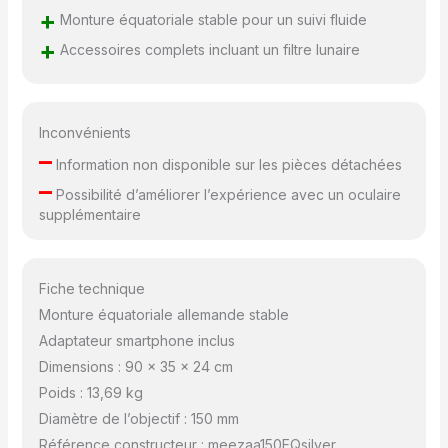
monture équatoriale,
+
Monture équatoriale stable pour un suivi fluide
trépied, oculaires,
+
Accessoires complets incluant un filtre lunaire
lentille de Barlow,
adaptateur téléphone,
chercheur, filtre lunaire
et sac de transport -
Inconvénients
tout le nécessaire pour
–
observer les étoiles à
Information non disponible sur les pièces détachées
la maison ou en
–
Possibilité d’améliorer l’expérience avec un oculaire
extérieur. MEEZAA offre
supplémentaire
un réfracteur
télescope pour adulte
et débutants, idéal
pour les familles et les
Fiche technique
passionnés souhaitant
Monture équatoriale allemande stable
vivre de belles
Adaptateur smartphone inclus
aventures
astronomiques
Dimensions : 90 x 35 x 24 cm
Poids : 13,69 kg
Diamètre de l’objectif : 150 mm
Référence constructeur : meezaa150EQsilver