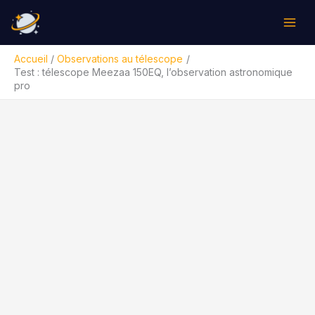
Aller
Rechercher
au
contenu
Accueil
Observations au télescope
Test : télescope Meezaa 150EQ, l’observation astronomique
pro