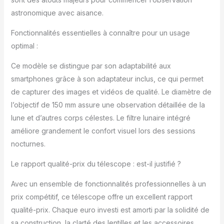
souhaitent explorer
astronomique avec aisance.
l’espace profond et
découvrir les
Fonctionnalités essentielles à connaître pour un usage
merveilles du ciel
optimal :
étoilé Fort
Grossissement &
Ce modèle se distingue par son adaptabilité aux
Optique Claire: Équipé
de deux oculaires (25
smartphones grâce à son adaptateur inclus, ce qui permet
mm et 10 mm) et d’une
de capturer des images et vidéos de qualité. Le diamètre de
lentille de Barlow 2X,
l’objectif de 150 mm assure une observation détaillée de la
offrant une plage de
lune et d’autres corps célestes. Le filtre lunaire intégré
grossissement jusqu’à
130X. Le chercheur
améliore grandement le confort visuel lors des sessions
5×24 aide à localiser
nocturnes.
les objets célestes, et
le filtre lunaire réduit
Le rapport qualité-prix du télescope : est-il justifié ?
l’éblouissement pour
un confort visuel
Avec un ensemble de fonctionnalités professionnelles à un
optimal. Parfait pour
prix compétitif, ce télescope offre un excellent rapport
observer la Lune,
qualité-prix. Chaque euro investi est amorti par la solidité de
planètes, un excellent
sa construction, la clarté des lentilles et les accessoires