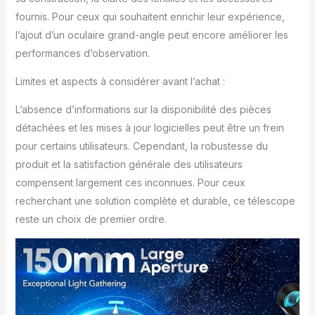
télescope
astronomique pour
fournis. Pour ceux qui souhaitent enrichir leur expérience,
l’observation planétaire
l’ajout d’un oculaire grand-angle peut encore améliorer les
à domicile Monture
performances d’observation.
Équatoriale Allemande
Stable: Doté d’une
Limites et aspects à considérer avant l’achat :
Monture Équatoriale de
précision avec
L’absence d’informations sur la disponibilité des pièces
commandes de
détachées et les mises à jour logicielles peut être un frein
mouvement lent pour
pour certains utilisateurs. Cependant, la robustesse du
un suivi fluide des
objets célestes
produit et la satisfaction générale des utilisateurs
lorsqu’ils se déplacent
compensent largement ces inconnues. Pour ceux
dans le ciel nocturne.
recherchant une solution complète et durable, ce télescope
Idéal pour apprendre le
reste un choix de premier ordre.
suivi manuel et profiter
d’observations fluides,
un télescope
professionnel puissant
adulte pour des
observations
fascinantes Trépied