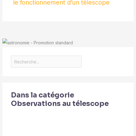
belles aventures
le fonctionnement d’un télescope
heures sur 24.
astronomiques
Dans la catégorie
Observations au télescope