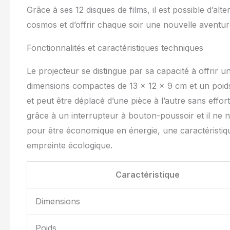
pour créer une 
Grâce à ses 12 disques de films, il est possible d’alt
enfant】La lumiè
cosmos et d’offrir chaque soir une nouvelle aventur
peut être réglé
Il s'éteint éga
Fonctionnalités et caractéristiques techniques
vous vous endor
veilleuse ciel 
Le projecteur se distingue par sa capacité à offrir u
veilleuse dans
cadeau pour la
dimensions compactes de 13 x 12 x 9 cm et un poids
aimez le ciel n
et peut être déplacé d’une pièce à l’autre sans effo
jouer de la mus
grâce à un interrupteur à bouton-poussoir et il ne n
et le salon, le
en couple, le b
pour être économique en énergie, une caractéristiqu
romantique, la 
empreinte écologique.
Caractéristique
Dimensions
Poids