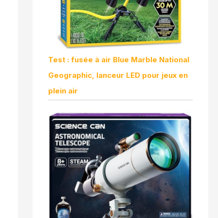
Test : fusée à air Blue Marble National
Geographic, lanceur LED pour jeux en
plein air