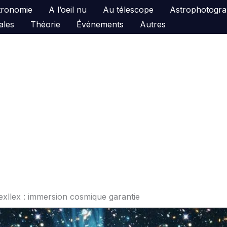
astronomie
A l’oeil nu
Au télescope
Astrophotogra
ales
Théorie
Événements
Autres
Mexllex : immersion cosmique garantie