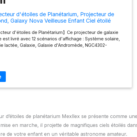
ecteur d'étoiles de Planétarium, Projecteur de
ond, Galaxy Nova Veilleuse Enfant Ciel étoilé
éaliste avec 12 Disques de Film, Chambre salon
cteur d'étoiles de Planétarium】Ce projecteur de galaxie
 est livré avec 12 scénarios d'affichage : Système solaire,
oie lactée, Galaxie, Galaxie d'Andromède, NGC4302-
e Deep Field, M60--UCD1, Nord America Nebula, Mystic
ll Magellanic Cloud, qui peuvent être placés dans votre
 chambre pour ajouter une touche de technologie à votre
cteur de planétarium réaliste HD】Ce projecteur d'étoiles
est livré avec 12 disques de film de planètes et de lumières
 lumières de galaxie HD rempliront les murs et les plafonds
e nébuleuses, créant une expérience immersive comme si
 une galaxie. Vous pouvez utiliser des veilleuses dans votre
réer une nuit mystique, une zone spatiale de planétarium
ie d'étoiles. 【lumière réglable et réglage de l'heure et
eur d’étoiles de planétarium Mexllex se présente comme un
 couverture】La lampe Galaxy peut projeter des étoiles et
ire sur les murs, les sols et les plafonds jusqu'à 16,4 pieds
mise en marche, il projette de magnifiques ciels étoilés dan
uvrant une superficie de 135 à 754 pieds carrés. Le
bre de votre enfant en un véritable astronome amateur.
e rotation à 360° et un bouton rotatif pour le disque de film