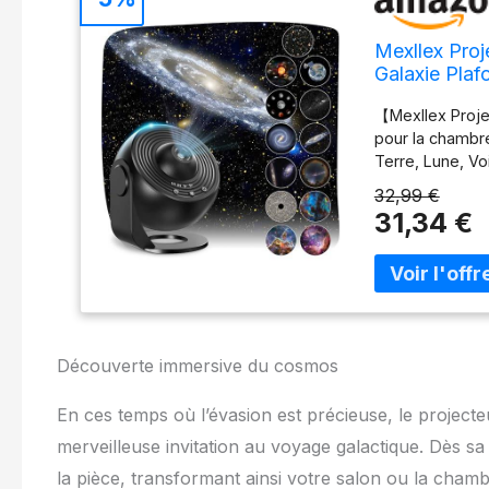
Mexllex Proj
Galaxie Plaf
projecteur R
【Mexllex Proje
Décoration
pour la chambre
Terre, Lune, V
NGC4298, Hubbl
32,99 €
Mountain et Sma
31,34 €
salon ou votre
maison. 【Proje
de planétarium 
naturelles. Les
d'étoiles et d
vous étiez dans
Découverte immersive du cosmos
chambre pour c
nébuleuse rempl
En ces temps où l’évasion est précieuse, le project
grande zone de
un système sola
merveilleuse invitation au voyage galactique. Dès sa 
de distance, co
la pièce, transformant ainsi votre salon ou la cham
projecteur a un