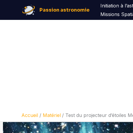
Aller
Initiation à l’
Passion astronomie
au
Missions Spati
contenu
Accueil
Matériel
Test du projecteur d’étoiles 