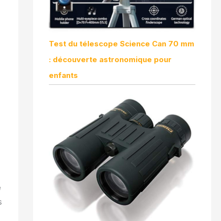
Test du télescope Science Can 70 mm
: découverte astronomique pour
enfants
e
s