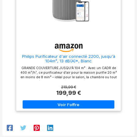
économise également
l'application ou demandez à
parfaitement l'énergie; avec
Alexa et à Google Assistant
une puissance nominale de
pour vérifier l'indice de
0,007kWh, il coûte seulement
qualité de l'air
0,013 euros par nuit (8 heures
intérieur/extérieur, les
en mode veille) , vous aidant à
incendies de forêt, et la durée
minimiser la consommation
de vie du filtre; Vous pouvez
d'énergie 𝑨𝒓𝒐𝒎𝒂𝒕𝒉é𝒓𝒂𝒑𝒊𝒆
aussi le programmer selon vos
𝑺𝒖𝒓𝒑𝒓𝒆𝒏𝒂𝒏𝒕𝒆: Ajoutez quelques
besoins avec l'application
gouttes d'huiles (non
𝑺𝒖𝒓𝒗𝒆𝒊𝒍𝒍𝒂𝒏𝒄𝒆 𝒅𝒆 𝒍𝒂 𝑸𝒖𝒂𝒍𝒊𝒕é 𝒅𝒆
compris) sur le tampon
𝒍'𝑨𝒊𝒓: Core 300S est équipé
aromatique, ce qui vous
d'un capteur laser AirSight
Philips Purificateur d'air connecté 2200, jusqu'à
aidera à améliorer le sommeil
Plus Technology, qui surveille
104m², 13 dB(A)*, Blanc
et à détendre votre corps et
la qualité de l'air en temps réel
votre esprit ; dites adieu aux
et fournit des informations via
GRANDE COUVERTURE JUSQU'À 104 m² : Avec un CADR de
allergènes et aux odeurs,
quatre halos colorés; En
400 m³/h¹, ce purificateur d'air pour la maison purifie 20 m²
laissez le parfum remplir votre
Mode Automatique, la vitesse
en moins de 8 min² – idéal pour le salon, la chambre ou tout
belle maison 𝑭𝒂𝒄𝒊𝒍𝒆 à 𝑼𝒕𝒊𝒍𝒊𝒔𝒆𝒓:
du vent la plus appropriée
espace intérieur. PURIFICATEUR D’AIR SILENCIEUX, CONÇU
Vous pouvez facilement
peut être adaptée en fonction
POUR UN FAIBLE NIVEAU SONORE : Grâce à la technologie
219,99 €
changer les vitesses du
de la qualité de l'air. Un
SilentWings, il fonctionne à seulement 13 dB(A)³, parfait
199,99 €
ventilateur, allumer et éteindre
purificateur plus intuitif et
comme purificateur d'air pour chambre à coucher.
le purificateur d'air par une
plus intelligent qui améliore
FILTRATION HEPA À 3 COUCHES : Capture 99,97 % des
touche simple sur le LED
votre qualité de vie; Remarque
particules jusqu'à 0,003 microns⁴. Ce purificateur d'air
écran; et il y a un indicateur
: Nous avons modifié les
avec filtre HEPA agit comme purificateur d'air poussière,
de changement du filtre pour
niveaux de qualité de l'air
purificateur d'air pour animaux, purificateur d'air pollen.
vous éviter d'oublier de
pour les PM2,5; Après le
CERTIFIÉ ANTI-ALLERGÈNES par ECARF : Élimine 99,99 % du
changer le filtre 𝑽𝒐𝒖𝒔 𝑷𝒐𝒖𝒗𝒆𝒛
changement, nous adoptons
pollen, des acariens et des allergènes d'animaux⁵. Un
𝑭𝒂𝒊𝒓𝒆 𝑪𝒐𝒏𝒇𝒊𝒂𝒏𝒄𝒆 à 𝑳𝑬𝑽𝑶𝑰𝑻:
des normes plus strictes pour
purificateur d'air pour allergie Philips, idéal comme
LEVOIT est une marque axée
vous fournir de meilleurs
purificateur d'air anti-pollen et purificateur d'air anti-
sur l'amélioration de l'air et la
services de purification 𝑼𝒍𝒕𝒓𝒂-
allergènes. FILTRE DURABLE 3 ANS AVEC INDICATEUR