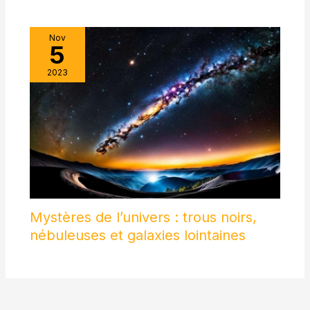
pas à contacter notre équipe
de service professionnel;
Remarque: Nous
Nov
recommandons de remplacer
5
le filtre au moins tous les 6 à
12 mois; Veuillez retirer le sac
en plastique du nouveau filtre
2023
avant l'utilisation
Mystères de l’univers : trous noirs,
nébuleuses et galaxies lointaines