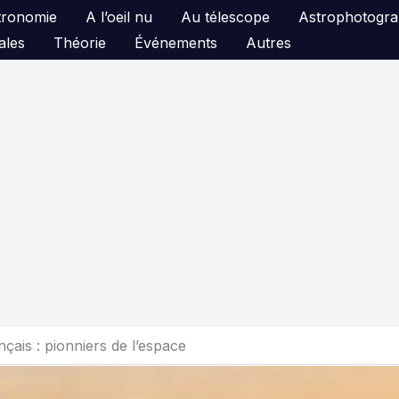
astronomie
A l’oeil nu
Au télescope
Astrophotogra
ales
Théorie
Événements
Autres
çais : pionniers de l’espace