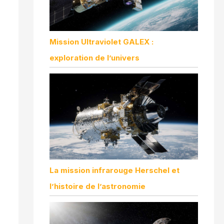
Mission Ultraviolet GALEX :
exploration de l’univers
La mission infrarouge Herschel et
l’histoire de l’astronomie