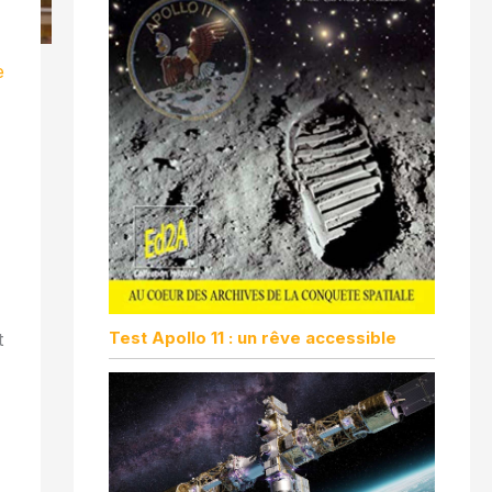
e
Test Apollo 11 : un rêve accessible
t