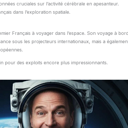
onnées cruciales sur l’activité cérébrale en apesanteur.
çais dans l’exploration spatiale.
remier Français à voyager dans l’espace. Son voyage à bor
ance sous les projecteurs internationaux, mais a égalemen
uropéennes.
in pour des exploits encore plus impressionnants.