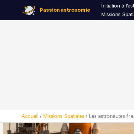
Aller
Initiation à l’
Passion astronomie
au
Missions Spati
contenu
Accueil
Missions Spatiales
Les astronautes fran