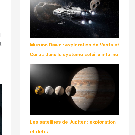
d
t
Mission Dawn : exploration de Vesta et
Cérès dans le système solaire interne
Les satellites de Jupiter : exploration
et défis