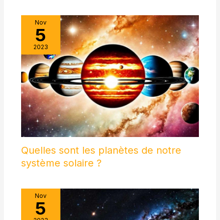
Nov
5
2023
Quelles sont les planètes de notre
système solaire ?
Nov
5