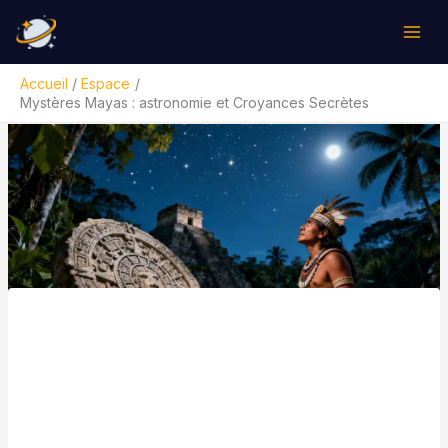
Aller
Rechercher
au
contenu
Accueil
Espace
Mystères Mayas : astronomie et Croyances Secrètes