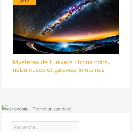
2023
Mystères de l’univers : trous noirs,
nébuleuses et galaxies lointaines