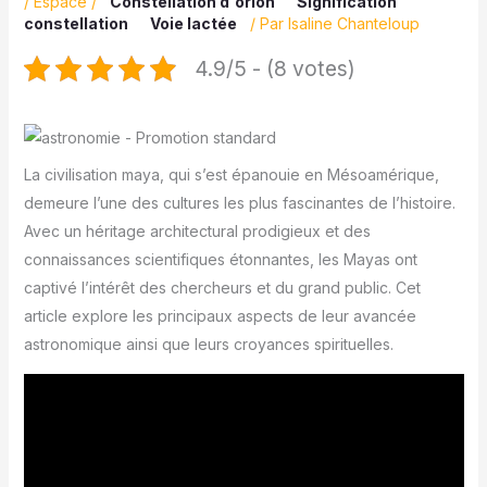
/
Espace
/
Constellation d'orion
Signification
constellation
Voie lactée
/ Par
Isaline Chanteloup
4.9/5 - (8 votes)
La civilisation maya, qui s’est épanouie en Mésoamérique,
demeure l’une des cultures les plus fascinantes de l’histoire.
Avec un héritage architectural prodigieux et des
connaissances scientifiques étonnantes, les Mayas ont
captivé l’intérêt des chercheurs et du grand public. Cet
article explore les principaux aspects de leur avancée
astronomique ainsi que leurs croyances spirituelles.