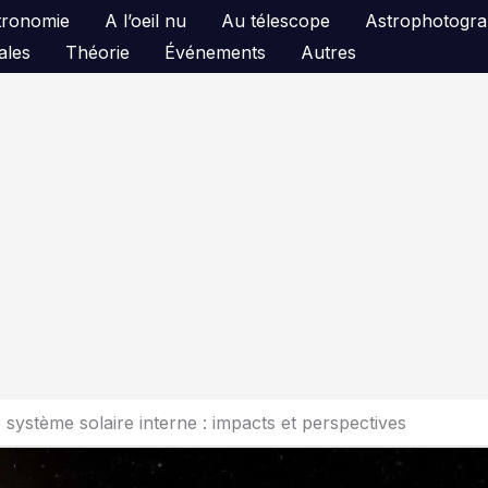
astronomie
A l’oeil nu
Au télescope
Astrophotogra
ales
Théorie
Événements
Autres
système solaire interne : impacts et perspectives