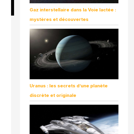
Gaz interstellaire dans la Voie lactée :
mystères et découvertes
Uranus : les secrets d’une planète
discrète et originale