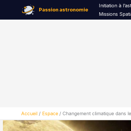
Aller
Initiation à l’
Passion astronomie
au
Missions Spati
contenu
Accueil
Espace
Changement climatique dans le 