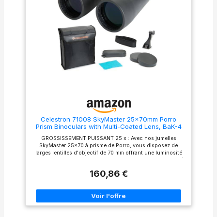
Tête plateau à 3 directions
Tête plateau à 3 directions
avec niveau à bulle. Plateau
avec niveau à bulle. Plateau
rapide produit 2: Leviers
rapide produit 2: Leviers
rapides de blocage des
rapides de blocage des
jambes produit 2: Dimensions
jambes produit 2: Dimensions
du produit(L x l x h) : 12,1 x 12
du produit(L x l x h) : 12,1 x 12
x 61,4 cm
x 61,4 cm
Celestron 71008 SkyMaster 25x70mm Porro
Prism Binoculars with Multi-Coated Lens, BaK-4
Prism Glass and Carry Case, Black
GROSSISSEMENT PUISSANT 25 x : Avec nos jumelles
SkyMaster 25x70 à prisme de Porro, vous disposez de
larges lentilles d'objectif de 70 mm offrant une luminosité
d'image maximale dans des conditions de faible luminosité
et de longue portée MISE AU POINT ET OPTIQUE : large
160,86 €
bouton de mise au point central pour une mise au point
ultra précise sur l'ensemble du champ de vision, avec des
optiques multicouches pour des vues nettes et claires
PROTECTION ET PRISE EN MAIN : revêtement protecteur en
caoutchouc pour une prise en main ultra-forte qui répond
aux exigences particulières des séances d'observation