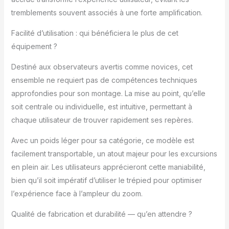
plateau à 3 directions
avec niveau à bulle.
tremblements souvent associés à une forte amplification.
Plateau rapide produit
2: Leviers rapides de
Facilité d’utilisation : qui bénéficiera le plus de cet
blocage des jambes
équipement ?
produit 2: Dimensions
du produit(L x l x h) :
Destiné aux observateurs avertis comme novices, cet
12,1 x 12 x 61,4 cm
ensemble ne requiert pas de compétences techniques
approfondies pour son montage. La mise au point, qu’elle
soit centrale ou individuelle, est intuitive, permettant à
chaque utilisateur de trouver rapidement ses repères.
Avec un poids léger pour sa catégorie, ce modèle est
facilement transportable, un atout majeur pour les excursions
en plein air. Les utilisateurs apprécieront cette maniabilité,
bien qu’il soit impératif d’utiliser le trépied pour optimiser
l’expérience face à l’ampleur du zoom.
Qualité de fabrication et durabilité — qu’en attendre ?