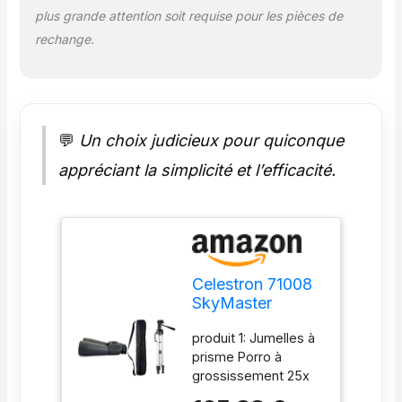
plus grande attention soit requise pour les pièces de
des jambes produit
2: Dimensions du
rechange.
produit(L x l x h) : 12,1
x 12 x 61,4 cm
💬
Un choix judicieux pour quiconque
appréciant la simplicité et l’efficacité.
Celestron 71008
SkyMaster
Jumelles 25 x 70
produit 1: Jumelles à
& Amazon Basics
prisme Porro à
Trépied ultraléger
grossissement 25x
152 cm avec Sac
avec une mise au
Inclus