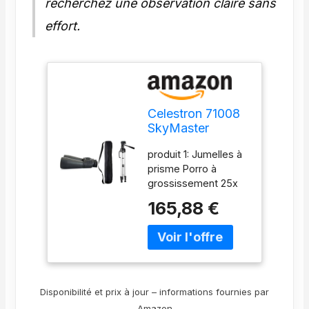
recherchez une observation claire sans
effort.
Celestron 71008
SkyMaster
Jumelles 25 x 70
produit 1: Jumelles à
& Amazon Basics
prisme Porro à
Trépied ultraléger
grossissement 25x
152 cm avec Sac
avec une mise au
Inclus
165,88 €
point ultra nette dans
le champ de vision
produit 1: La lentille
d'objectif grand
format de 70 mm
offre une luminosité
Disponibilité et prix à jour – informations fournies par
d'image maximale
Amazon