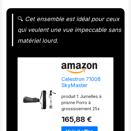
🔍
Cet ensemble est idéal pour ceux
qui veulent une vue impeccable sans
matériel lourd.
Celestron 71008
SkyMaster
Jumelles 25 x 70 &
produit 1: Jumelles à
Amazon Basics
prisme Porro à
Trépied ultraléger
grossissement 25x
152 cm avec Sac
avec une mise au point
Inclus
165,88 €
ultra nette dans le
champ de vision