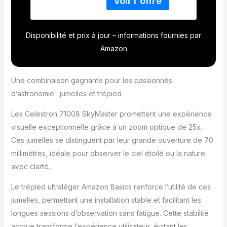
produit 1: La lentille
d'objectif grand format
de 70 mm offre une
Disponibilité et prix à jour – informations fournies par
luminosité d'image
maximale dans des
Amazon
conditions de faible
luminosité et de longue
portée produit 1: Mise
Une combinaison gagnante pour les passionnés
au point ultra nette
d’astronomie : jumelles et trépied
dans le champ de
vision produit 1:
Les Celestron 71008 SkyMaster promettent une expérience
Optiques multicouches
visuelle exceptionnelle grâce à un zoom optique de 25x.
pour des vues
Ces jumelles se distinguent par leur grande ouverture de 70
terrestres et
astronomiques nettes
millimètres, idéale pour observer le ciel étoilé ou la nature
et claires produit 2:
avec clarté.
Compatible avec les
caméscopes et
Le trépied ultraléger Amazon Basics renforce l’utilité de ces
appareils photo d'un
jumelles, permettant une installation stable et facilitant les
poids maximum de 3
longues sessions d’observation sans fatigue. Cette stabilité
kg. produit 2: Tête
accrue transforme l’expérience utilisateur, évitant les