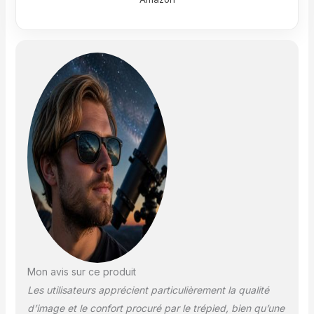
dans des conditions
de faible luminosité
et de longue portée
produit 1: Mise au
point ultra nette dans
le champ de vision
produit 1: Optiques
multicouches pour
des vues terrestres
et astronomiques
nettes et claires
produit 2: Compatible
avec les
caméscopes et
appareils photo d'un
poids maximum de 3
kg. produit 2: Tête
plateau à 3 directions
avec niveau à bulle.
Mon avis sur ce produit
Plateau rapide
Les utilisateurs apprécient particulièrement la qualité
produit 2: Leviers
d’image et le confort procuré par le trépied, bien qu’une
rapides de blocage