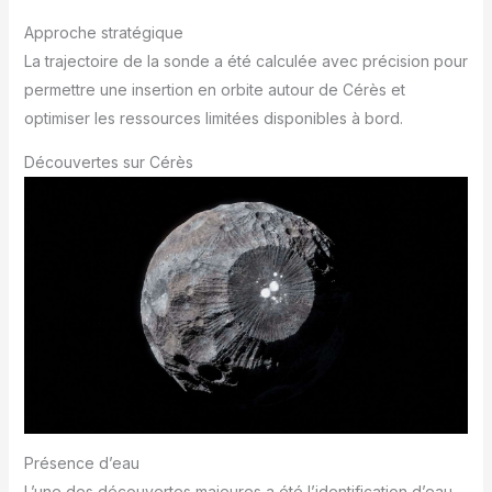
Approche stratégique
La trajectoire de la sonde a été calculée avec précision pour
permettre une insertion en orbite autour de Cérès et
optimiser les ressources limitées disponibles à bord.
Découvertes sur Cérès
Présence d’eau
L’une des découvertes majeures a été l’identification d’eau