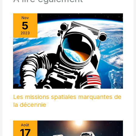
Nov
5
2023
Les missions spatiales marquantes de
la décennie
Août
17